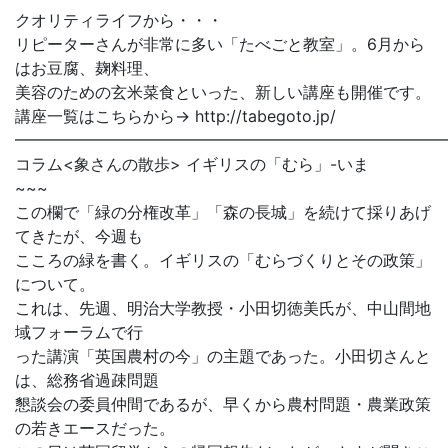
クオリティライフから・・・
リピーターさんが非常に多い「たべごと教室」。6月から
はお豆腐、麹料理、
美容のための玄米菜食といった、新しい講座も開催です。
講座一覧はこちらから→ http://tabegoto.jp/
━━━━━━━━━━━━━━━━━━━━━━━━━━━
コラム<象さんの散歩> イギリスの「むら」-いま
~~~
この欄で「緑の分権改革」「森の長城」を続けて採りあげ
てきたが、今週も
こころの緑を書く。イギリスの「むらづくりとその政策」
について。
これは、先週、明治大学教授・小田切徳美氏が、中山間地
域フォーラムで行
った講演「英国農村の今」の主題であった。小田切さんと
は、総務省過疎問題
懇談会の委員仲間であるが、早くから農村問題・農業政策
の若きエースだった。