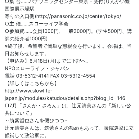
○集 合……パナソニックセンター東京・受付(りんかい線
国際展示場駅
寄りの入口側)http://panasonic.co.jp/center/tokyo/
○主 催……スローライフ学会
○参加費……会員1000円、一般2000円。(学生500円、講
師の紹介者1000円)
※終了後、希望者で簡単な懇親会を行います。会場は、当
日お知らせします。
【申込み】6月18日(月)までに下記へ。
NPOスローライフ・ジャパン
電話 03-5312-4141 FAX 03-5312-4554
【詳しくはこちらから】
http://www.slowlife-
japan.jp/modules/katudou/details.php?blog_id=146
□7月「さんか・さろん」は、辻元清美さんの「新しい公
共について」
～筑紫哲也さんを偲びつつ～
辻元清美さんは、筑紫さんの勧めもあって、衆院選挙に立
候補して政治家に。