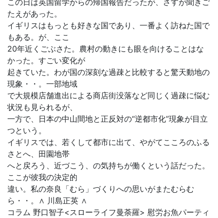
この日は英国留学からの帰国報告だったが、さすが聞きご
たえがあった。
イギリスはもっとも好きな国であり、一番よく訪ねた国で
もある。が、ここ
20年近くごぶさた。農村の動きにも眼を向けることはな
かった。すごい変化が
起きていた。わが国の深刻な過疎と比較すると驚天動地の
現象・・。一部地域
で大規模店舗進出による商店街没落など同じく過疎に悩む
状況も見られるが、
一方で、日本の中山間地と正反対の“逆都市化”現象が目立
つという。
イギリスでは、若くして都市に出て、やがてこころのふる
さとへ、田園地帯
へと戻ろう、近づこう、の気持ちが働くという話だった。
ここが彼我の決定的
違い。私の奈良「むら」づくりへの思いがまたむらむ
ら・・。∧ 川島正英 ∧
コラム 野口智子<スローライフ曼荼羅> 慰労お魚パーティ