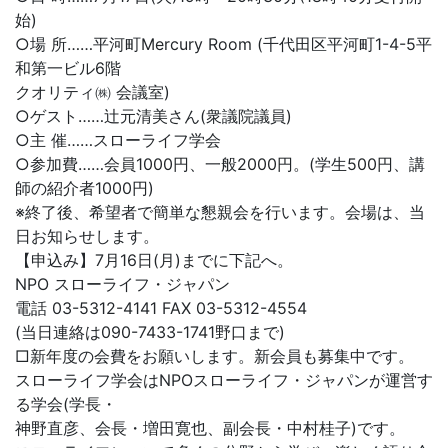
始)
○場 所……平河町Mercury Room (千代田区平河町1-4-5平
和第一ビル6階
クオリティ㈱ 会議室)
○ゲスト……辻元清美さん(衆議院議員)
○主 催……スローライフ学会
○参加費……会員1000円、一般2000円。(学生500円、講
師の紹介者1000円)
※終了後、希望者で簡単な懇親会を行います。会場は、当
日お知らせします。
【申込み】7月16日(月)までに下記へ。
NPO スローライフ・ジャパン
電話 03-5312-4141 FAX 03-5312-4554
(当日連絡は090-7433-1741野口まで)
□新年度の会費をお願いします。新会員も募集中です。
スローライフ学会はNPOスローライフ・ジャパンが運営す
る学会(学長・
神野直彦、会長・増田寛也、副会長・中村桂子)です。