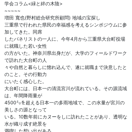
学会コラム<緑と絆の木陰>
~~~~~
増田 寬也(野村総合研究所顧問) 地域の宝探し
三重県で行われた県民の幸福感を考えるシンポジウムに参
加してきた。同席
したパネリストの一人に、今年4月から三重県大台町役場
に就職した若い女性
の方がいた。神奈川県出身だが、大学のフィールドワーク
で訪れた大台町の人
々や自然と暮らしに惚れ込んで、遂に就職まで決意したと
のこと。その行動力
にいたく感心した。
大台町には、日本一の清流宮川が流れている。その源流域
は、年間降雨量が
4500㍉を超える日本一の多雨地域で、この水量が宮川の
美しさの源となって
いる。10数年前にカヌーをしに訪れたことがあり、透明な
水が織り成す絶景を
満喫した想い出がある。