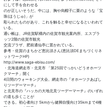
にして手を合わせる
のが正しいそうだ。中には、胸や烏帽子に栗のような「宝
珠(ほうじゅ)」が
彫られたものがあり、これを触ると幸せになるといわれて
いる。
通い帳は、JR佐賀駅構内の佐賀市観光案内所、エスプラ
ッツ2階の佐賀市観光
交流プラザ、肥前通仙亭に置かれている。
参考・佐賀のまちかど恵比須さん(恵比須DEまちづくりネ
ットワークHP)
http://www.saga-ebisu.com/
・北海道網走市・北見市 「第25回でっかいどうオホーツ
クマーチ」開く
4日間のウォーキング大会。網走市の『オホーツクあばし
りツーデーマーチ』
と北見市の『ハッカの大地北見ツーデーマーチ』のいずれ
の道も歩くことが
できる。初心者向け 5kmから健脚自慢向け35kmまで4種