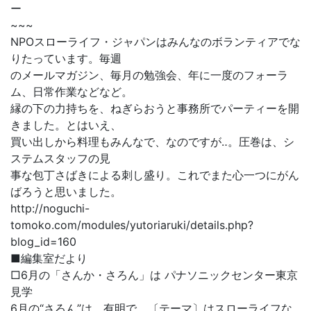
ー
~~~
NPOスローライフ・ジャパンはみんなのボランティアでな
りたっています。毎週
のメールマガジン、毎月の勉強会、年に一度のフォーラ
ム、日常作業などなど。
縁の下の力持ちを、ねぎらおうと事務所でパーティーを開
きました。とはいえ、
買い出しから料理もみんなで、なのですが‥。圧巻は、シ
ステムスタッフの見
事な包丁さばきによる刺し盛り。これでまた心一つにがん
ばろうと思いました。
http://noguchi-
tomoko.com/modules/yutoriaruki/details.php?
blog_id=160
■編集室だより
□6月の「さんか・さろん」は パナソニックセンター東京
見学
6月の“さろん”は、有明で。〔テーマ〕はスローライフな