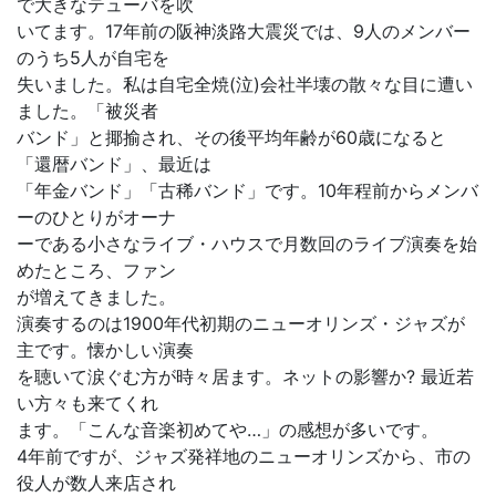
で大きなテューバを吹
いてます。17年前の阪神淡路大震災では、9人のメンバー
のうち5人が自宅を
失いました。私は自宅全焼(泣)会社半壊の散々な目に遭い
ました。「被災者
バンド」と揶揄され、その後平均年齢が60歳になると
「還暦バンド」、最近は
「年金バンド」「古稀バンド」です。10年程前からメンバ
ーのひとりがオーナ
ーである小さなライブ・ハウスで月数回のライブ演奏を始
めたところ、ファン
が増えてきました。
演奏するのは1900年代初期のニューオリンズ・ジャズが
主です。懐かしい演奏
を聴いて涙ぐむ方が時々居ます。ネットの影響か? 最近若
い方々も来てくれ
ます。「こんな音楽初めてや…」の感想が多いです。
4年前ですが、ジャズ発祥地のニューオリンズから、市の
役人が数人来店され