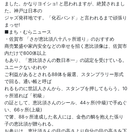
ました。かなりヨイショ! と思われますが、絶賛されまし
た。神戸は日本の
ジャズ発祥地です。「化石バンド」と言われるまで頑張り
まっせ!
■まち・むらニュース
・佐賀市 「さが恵比須八十八ヶ所巡り」のおすすめ
商売繁盛や家内安全などの幸せを招く恵比須像は、佐賀市
内だけで800体以上
もあり、「恵比須さんの数日本一」の認定を受けている。
ユニークないわれや
ご利益があるとされる88体を厳選、スタンプラリー形式
で回る。通い帳と呼ば
れるものに世話人さんから、スタンプを押してもらう。10
ヶ所巡れば「初級」
の証として、恵比須さんのシール、44ヶ所(中級)で手ぬぐ
い、66ヶ所(上級)
で箸、88ヶ所達成した名人には、金色の鯛を抱えた張り
子の恵比須が贈られる。
お参りは、恵比須さんの目の高さより自分の目の高さを下