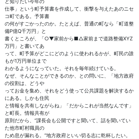
と知りたい今年の
仕事」という町予算書を作成して、衝撃を与えたあのニセ
コ町である。予算書
の何がすごかったのか。たとえば、普通の町なら「町道整
備P億Q千万円」と
書くところが、「○▼家前から■△家前まで道路整備XYZ
万円」と書いてあ
って、町予算がどこにどのように使われるかが、町民の誰
もが1万円単位まで
わかるようになっていた。それを毎年続けている。
なぜ、そんなことができるのか、との問いに、「地方政府
の役割は、どうや
ってお金を集め、それをどう使って公共課題を解決するか
にある。しかも住民
と情報を共有しながらね」「だからこれが当然なんです」
と町長。情報共有が
原則だから、“課長会も公開ですと聞いて、話を聞いてい
た他市町村職員の
ため息が漏れる。“地方政府といい切る志に乾杯したい。