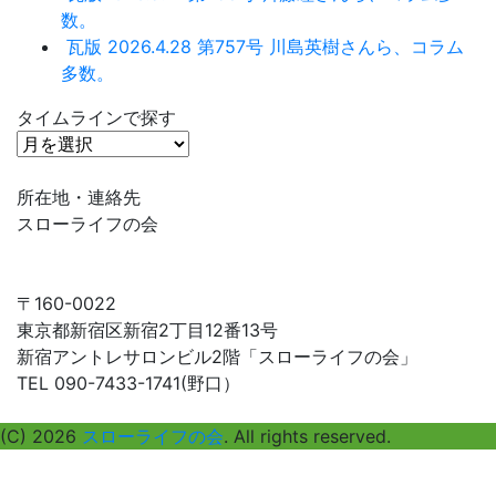
数。
瓦版 2026.4.28 第757号 川島英樹さんら、コラム
多数。
タイムラインで探す
タ
イ
ム
所在地・連絡先
ラ
スローライフの会
イ
ン
で
〒160-0022
探
東京都新宿区新宿2丁目12番13号
す
新宿アントレサロンビル2階「スローライフの会」
TEL 090-7433-1741(野口）
(C) 2026
スローライフの会
. All rights reserved.