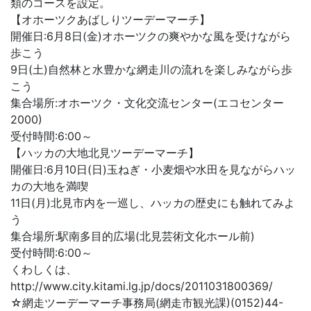
類のコースを設定。
【オホーツクあばしりツーデーマーチ】
開催日:6月8日(金)オホーツクの爽やかな風を受けながら
歩こう
9日(土)自然林と水豊かな網走川の流れを楽しみながら歩
こう
集合場所:オホーツク・文化交流センター(エコセンター
2000)
受付時間:6:00～
【ハッカの大地北見ツーデーマーチ】
開催日:6月10日(日)玉ねぎ・小麦畑や水田を見ながらハッ
カの大地を満喫
11日(月)北見市内を一巡し、ハッカの歴史にも触れてみよ
う
集合場所:駅南多目的広場(北見芸術文化ホール前)
受付時間:6:00～
くわしくは、
http://www.city.kitami.lg.jp/docs/2011031800369/
☆網走ツーデーマーチ事務局(網走市観光課)(0152)44-