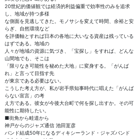
20世紀的価値観では経済的利益偏重で効率性のみを追求
し、地域が持つ多様
な側面を見逃してきた。モノサシを変えて時間、余裕と安
らぎ、自然環境など
を評価軸とすれば日本の各地に大いなる資産は残っている
はずである。地域の
人々が地域の資源に気づき、「宝探し」をすれば、どんな
山間地でも、そこは
「限りなき可能性を秘めた大地」に変身する。「がんば
れ」と言って目指す先
が東京である必要はない。
こうした考え方が、私が岩手県知事時代に唱えた「がんば
らない宣言」の考
え方である。彼女が今後大台町で何を探し出すか。その可
能性に期待したい。
■街角から畦道から
神戸からのジャズ通信 池田寔彦
バンド結成50年になるディキシーランド・ジャズバンド