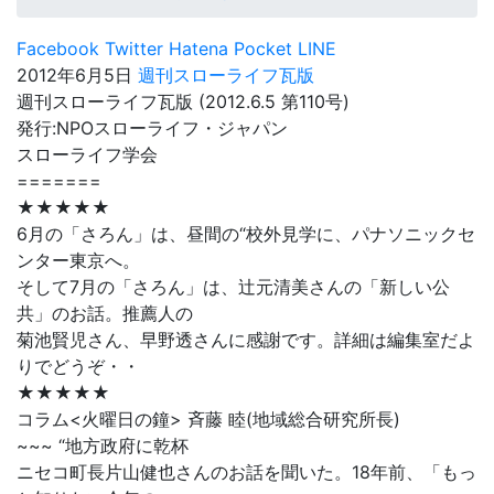
Facebook
Twitter
Hatena
Pocket
LINE
2012年6月5日
週刊スローライフ瓦版
週刊スローライフ瓦版 (2012.6.5 第110号)
発行:NPOスローライフ・ジャパン
スローライフ学会
=======
★★★★★
6月の「さろん」は、昼間の“校外見学に、パナソニックセ
ンター東京へ。
そして7月の「さろん」は、辻元清美さんの「新しい公
共」のお話。推薦人の
菊池賢児さん、早野透さんに感謝です。詳細は編集室だよ
りでどうぞ・・
★★★★★
コラム<火曜日の鐘> 斉藤 睦(地域総合研究所長)
~~~ “地方政府に乾杯
ニセコ町長片山健也さんのお話を聞いた。18年前、「もっ