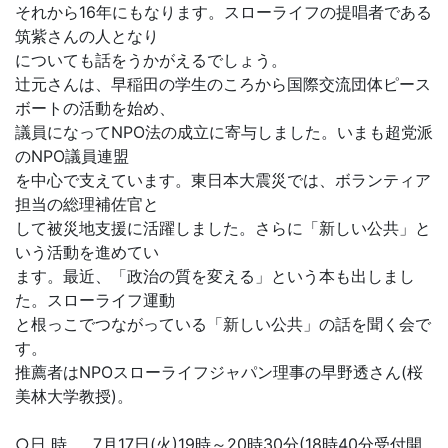
それから16年にもなります。スローライフの提唱者である
筑紫さんの人となり
についても話をうかがえるでしょう。
辻元さんは、早稲田の学生のころから国際交流団体ピース
ボートの活動を始め、
議員になってNPO法の成立に寄与しました。いまも超党派
のNPO議員連盟
を中心で支えています。東日本大震災では、ボランティア
担当の総理補佐官と
して被災地支援に活躍しました。さらに「新しい公共」と
いう活動を進めてい
ます。最近、「政治の質を変える」という本も出しまし
た。スローライフ運動
と根っこでつながっている「新しい公共」の話を聞く会で
す。
推薦者はNPOスローライフジャパン理事の早野透さん(桜
美林大学教授)。
○日 時……7月17日(火)19時～20時30分(18時40分受付開