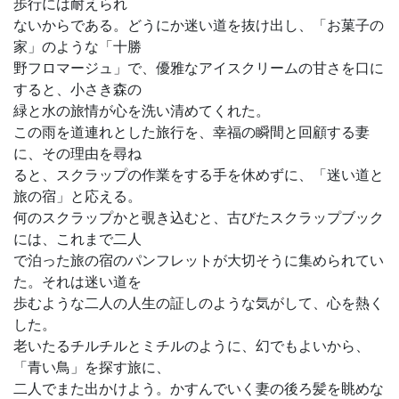
歩行には耐えられ
ないからである。どうにか迷い道を抜け出し、「お菓子の
家」のような「十勝
野フロマージュ」で、優雅なアイスクリームの甘さを口に
すると、小さき森の
緑と水の旅情が心を洗い清めてくれた。
この雨を道連れとした旅行を、幸福の瞬間と回顧する妻
に、その理由を尋ね
ると、スクラップの作業をする手を休めずに、「迷い道と
旅の宿」と応える。
何のスクラップかと覗き込むと、古びたスクラップブック
には、これまで二人
で泊った旅の宿のパンフレットが大切そうに集められてい
た。それは迷い道を
歩むような二人の人生の証しのような気がして、心を熱く
した。
老いたるチルチルとミチルのように、幻でもよいから、
「青い鳥」を探す旅に、
二人でまた出かけよう。かすんでいく妻の後ろ髪を眺めな