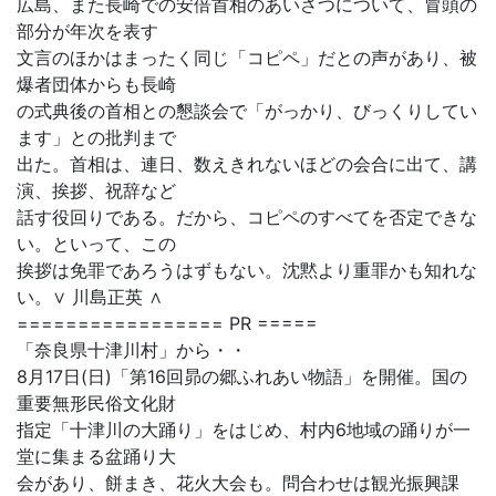
広島、また長崎での安倍首相のあいさつについて、冒頭の
部分が年次を表す
文言のほかはまったく同じ「コピペ」だとの声があり、被
爆者団体からも長崎
の式典後の首相との懇談会で「がっかり、びっくりしてい
ます」との批判まで
出た。首相は、連日、数えきれないほどの会合に出て、講
演、挨拶、祝辞など
話す役回りである。だから、コピペのすべてを否定できな
い。といって、この
挨拶は免罪であろうはずもない。沈黙より重罪かも知れな
い。∨ 川島正英 ∧
================= PR =====
「奈良県十津川村」から・・
8月17日(日)「第16回昴の郷ふれあい物語」を開催。国の
重要無形民俗文化財
指定「十津川の大踊り」をはじめ、村内6地域の踊りが一
堂に集まる盆踊り大
会があり、餅まき、花火大会も。問合わせは観光振興課