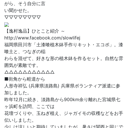
がら、そう自分に言
い聞かせた。
▽▽▽▽▽▽▽▽
【逸村逸品】ひとこと紹介 ～
http://www.facebook.com/slowlifej
福岡県田川市「土漆喰植木鉢手作りキット・エコポ」。漆
喰土と、つなぎの稲
わらを混ぜて、好きな形の植木鉢を作るセット。自然な雰
囲気が素敵です。
△△△△△△△△△△△
■街角から畦道から
人形寺祥弘 (兵庫県淡路島) 兵庫県ボランティア派遣に参
加しました。
昨年12月に続き、淡路島から900km余り離れた宮城県七
ヶ浜町を訪問、ここでは
花壇づくりや、玉ねぎ植え、ジャガイモの収穫などをお手
伝いしました。
少しは涼しいと期待していましたが、暑さは関西と同じで