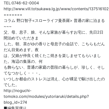
TEL:0746-62-0004
http://www.vill.totsukawa.lg.jp/www/contents/137516102
=======
コラム 野口智子<スローライフ曼荼羅> 普通の家に泊まる
~~~
父、母、息子、娘、そんな家族が暮らすお宅に、先日2日
間泊めていただきま
した。朝、茶がゆの香りと母息子の会話で、こちらもだん
だん目覚めます。夜
は、父娘が仲良く焼くたこ焼きを楽しませてもらいまし
た。海辺の集落の、何
も飾らない、普通の家庭の普段の暮らしが、珍しく、そし
てなつかしく・・・。
いつしか都会のストレスは消え、心が裸足で駆け出したの
でした。
http://noguchi-
tomoko.com/modules/yutoriaruki/details.php?
blog_id=274
■編集室便り