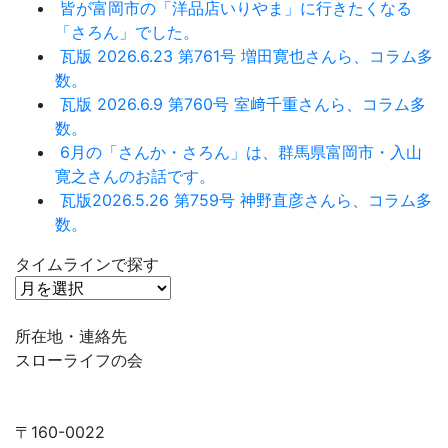
皆が富岡市の「洋品店いりやま」に行きたくなる
「さろん」でした。
瓦版 2026.6.23 第761号 増田寛也さんら、コラム多
数。
瓦版 2026.6.9 第760号 室﨑千重さんら、コラム多
数。
6月の「さんか・さろん」は、群馬県富岡市・入山
寛之さんのお話です。
瓦版2026.5.26 第759号 神野直彦さんら、コラム多
数。
タイムラインで探す
タ
イ
ム
所在地・連絡先
ラ
スローライフの会
イ
ン
で
〒160-0022