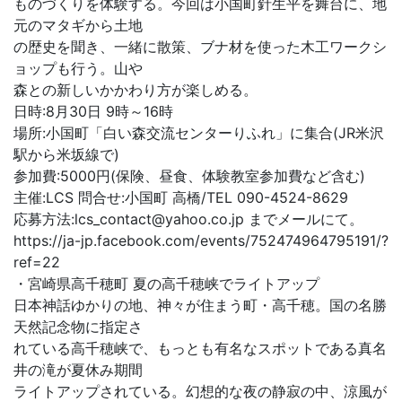
ものづくりを体験する。今回は小国町針生平を舞台に、地
元のマタギから土地
の歴史を聞き、一緒に散策、ブナ材を使った木工ワークシ
ョップも行う。山や
森との新しいかかわり方が楽しめる。
日時:8月30日 9時～16時
場所:小国町「白い森交流センターりふれ」に集合(JR米沢
駅から米坂線で)
参加費:5000円(保険、昼食、体験教室参加費など含む)
主催:LCS 問合せ:小国町 高橋/TEL 090-4524-8629
応募方法:lcs_contact@yahoo.co.jp までメールにて。
https://ja-jp.facebook.com/events/752474964795191/?
ref=22
・宮崎県高千穂町 夏の高千穂峡でライトアップ
日本神話ゆかりの地、神々が住まう町・高千穂。国の名勝
天然記念物に指定さ
れている高千穂峡で、もっとも有名なスポットである真名
井の滝が夏休み期間
ライトアップされている。幻想的な夜の静寂の中、涼風が