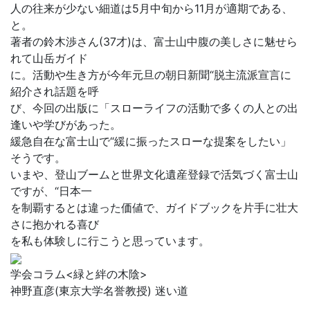
人の往来が少ない細道は5月中旬から11月が適期である、
と。
著者の鈴木渉さん(37才)は、富士山中腹の美しさに魅せら
れて山岳ガイド
に。活動や生き方が今年元旦の朝日新聞“脱主流派宣言に
紹介され話題を呼
び、今回の出版に「スローライフの活動で多くの人との出
逢いや学びがあった。
緩急自在な富士山で“緩に振ったスローな提案をしたい」
そうです。
いまや、登山ブームと世界文化遺産登録で活気づく富士山
ですが、“日本一
を制覇するとは違った価値で、ガイドブックを片手に壮大
さに抱かれる喜び
を私も体験しに行こうと思っています。
学会コラム<緑と絆の木陰>
神野直彦(東京大学名誉教授) 迷い道