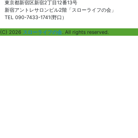
探
東京都新宿区新宿2丁目12番13号
す
新宿アントレサロンビル2階「スローライフの会」
TEL 090-7433-1741(野口）
(C) 2026
スローライフの会
. All rights reserved.