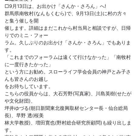
□9月13日は、お出かけ「さんか・さろん」へ!
群馬県南牧村(なんもくむら)で、9月13日(土)に村の方々
と集う催しを開
催します。詳細はまだこれから村当局と相談ですが、日帰
りでのミニ・フォー
ラム。久しぶりのお出かけ「さんか・さろん」でもありま
す。
「これまでのフォーラムは遠くて行けなかった」「南牧村
に一度行きたかった」
という方にお勧め。スローライフ学会会員の神戸とみ子さ
んも皆さんのお越し
をお待ちしています。
こちらの役員からは、大石芳野(写真家)、川島英樹(せたが
や文化財団)、
坪井ゆづる(朝日新聞東北復興取材センター長・仙台総局
長)、早野 透(桜美
林大学教授)、増田寛也(野村総合研究所顧問)も繰り出しま
す。