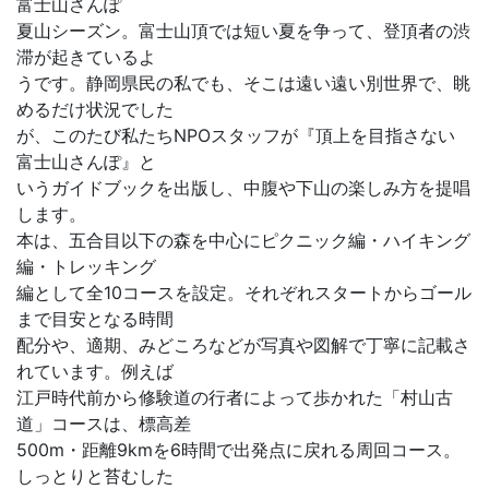
富士山さんぽ
夏山シーズン。富士山頂では短い夏を争って、登頂者の渋
滞が起きているよ
うです。静岡県民の私でも、そこは遠い遠い別世界で、眺
めるだけ状況でした
が、このたび私たちNPOスタッフが『頂上を目指さない
富士山さんぽ』と
いうガイドブックを出版し、中腹や下山の楽しみ方を提唱
します。
本は、五合目以下の森を中心にピクニック編・ハイキング
編・トレッキング
編として全10コースを設定。それぞれスタートからゴール
まで目安となる時間
配分や、適期、みどころなどが写真や図解で丁寧に記載さ
れています。例えば
江戸時代前から修験道の行者によって歩かれた「村山古
道」コースは、標高差
500m・距離9kmを6時間で出発点に戻れる周回コース。
しっとりと苔むした