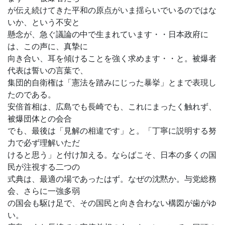
が伝え続けてきた平和の原点がいま揺らいでいるのではな
いか、という不安と
懸念が、急ぐ議論の中で生まれています・・日本政府に
は、この声に、真摯に
向き合い、耳を傾けることを強く求めます・・と。被爆者
代表は誓いの言葉で、
集団的自衛権は「憲法を踏みにじった暴挙」とまで表現し
たのである。
安倍首相は、広島でも長崎でも、これにまったく触れず、
被爆団体との会合
でも、最後は「見解の相違です」と。「丁寧に説明する努
力で必ず理解いただ
けると思う」と付け加える。ならばこそ、日本の多くの国
民が注視する二つの
式典は、最適の場であったはず。なぜの沈黙か。与党総務
会、さらに一強多弱
の国会も駆け足で、その国民と向き合わない構図が歯がゆ
い。