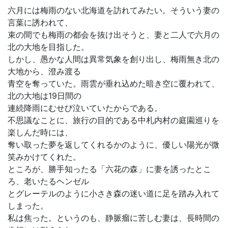
六月には梅雨のない北海道を訪れてみたい。そういう妻の
言葉に誘われて、
束の間でも梅雨の都会を抜け出そうと、妻と二人で六月の
北の大地を目指した。
しかし、愚かな人間は異常気象を創り出し、梅雨無き北の
大地から、澄み渡る
青空を奪っていた。雨雲が垂れ込めた暗き空に覆われて、
北の大地は19日間の
連続降雨にむせび泣いていたからである。
不思議なことに、旅行の目的である中札内村の庭園巡りを
楽しんだ時には、
奪い取った夢を返してくれるかのように、優しい陽光が微
笑みかけてくれた。
ところが、勝手知ったる「六花の森」に妻を誘ったとこ
ろ、老いたるヘンゼル
とグレーテルのように小さき森の迷い道に足を踏み入れて
しまった。
私は焦った。というのも、静脈瘤に苦しむ妻は、長時間の