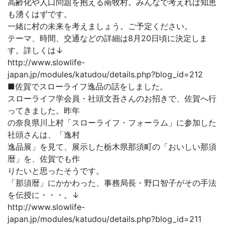
高齢化や人口問題を抱える南牧村。みんなで考えれば知恵
も湧くはずです。
一緒に村の未来を考えましょう。ご予定ください。
テーマ、時間、交通などの詳細は8月20日頃に決定しま
す。詳しくは↓
http://www.slowlife-
japan.jp/modules/katudou/details.php?blog_id=212
■佐賀でスローライフ逸品の話をしました。
スローライフ学会員・社頭文吾さんのお招きで、佐賀へ行
ってきました。昨年
の奈良県川上村「スローライフ・フォーラム」に参加した
社頭さんは、「逸村
逸品展」を見て、展示した栃木県那須町の「おいしい那須
暦」を、佐賀でも作
りたいと思ったそうです。
「那須暦」にかかわった、事務局長・野口智子がその手法
を伝授に・・・。↓
http://www.slowlife-
japan.jp/modules/katudou/details.php?blog_id=211