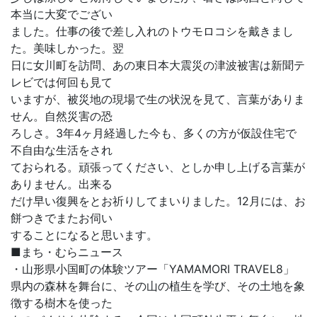
本当に大変でござい
ました。仕事の後で差し入れのトウモロコシを戴きまし
た。美味しかった。翌
日に女川町を訪問、あの東日本大震災の津波被害は新聞テ
レビでは何回も見て
いますが、被災地の現場で生の状況を見て、言葉がありま
せん。自然災害の恐
ろしさ。3年4ヶ月経過した今も、多くの方が仮設住宅で
不自由な生活をされ
ておられる。頑張ってください、としか申し上げる言葉が
ありません。出来る
だけ早い復興をとお祈りしてまいりました。12月には、お
餅つきでまたお伺い
することになると思います。
■まち・むらニュース
・山形県小国町の体験ツアー「YAMAMORI TRAVEL8」
県内の森林を舞台に、その山の植生を学び、その土地を象
徴する樹木を使った