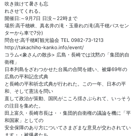
吹き抜けて暑さも忘
れさせてくれる。
開催日:～9月7日 日没～22時まで
場所:高千穂峡、真名井の滝・玉垂れの滝(高千穂バスセン
ターから車で7分)
問合せ:高千穂町観光協会 TEL 0982-73-1213
http://takachiho-kanko.info/event/
コラム<象さんの散歩> 広島・長崎では沈黙の「集団的自
衛権」
日本列島をざわつかせた台風の合間を縫い、被爆69年の
広島の平和記念式典
と長崎の平和祈念式典が行われた。この一年、日本の平
和、そして憲法を問い
直して政治が策動、国民がこころ揺さぶられて、いっそう
の注目を集めた。
田上富久・長崎市長は・・集団的自衛権の議論を機に「平
和国家」としての
安全保障のあり方についてさまざまな意見が交わされてい
ます・・被爆者たち