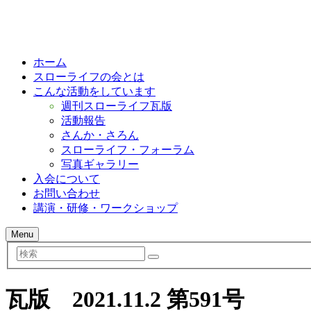
ホーム
スローライフの会とは
こんな活動をしています
週刊スローライフ瓦版
活動報告
さんか・さろん
スローライフ・フォーラム
写真ギャラリー
入会について
お問い合わせ
講演・研修・ワークショップ
Menu
検
索
瓦版 2021.11.2 第591号