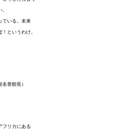
い。
っている。未来
ば！というわけ。
館名誉館長）
アフリカにある