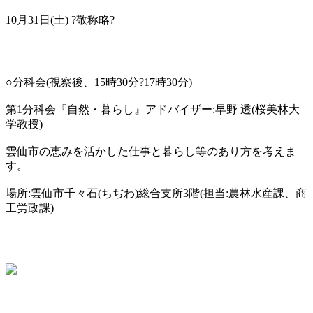
10月31日(土) ?敬称略?
○分科会(視察後、15時30分?17時30分)
第1分科会『自然・暮らし』アドバイザー:早野 透(桜美林大
学教授)
雲仙市の恵みを活かした仕事と暮らし等のあり方を考えま
す。
場所:雲仙市千々石(ちぢわ)総合支所3階(担当:農林水産課、商
工労政課)