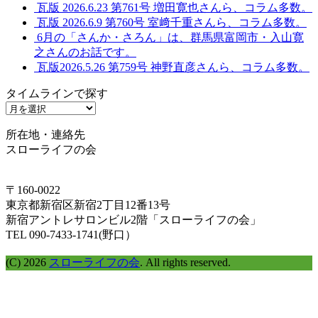
瓦版 2026.6.23 第761号 増田寛也さんら、コラム多数。
瓦版 2026.6.9 第760号 室﨑千重さんら、コラム多数。
6月の「さんか・さろん」は、群馬県富岡市・入山寛
之さんのお話です。
瓦版2026.5.26 第759号 神野直彦さんら、コラム多数。
タイムラインで探す
タ
イ
所在地・連絡先
ム
スローライフの会
ラ
イ
ン
〒160-0022
で
東京都新宿区新宿2丁目12番13号
探
新宿アントレサロンビル2階「スローライフの会」
す
TEL 090-7433-1741(野口）
(C) 2026
スローライフの会
. All rights reserved.