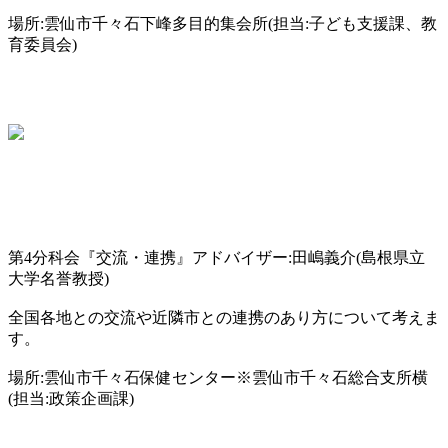
場所:雲仙市千々石下峰多目的集会所(担当:子ども支援課、教
育委員会)
第4分科会『交流・連携』アドバイザー:田嶋義介(島根県立
大学名誉教授)
全国各地との交流や近隣市との連携のあり方について考えま
す。
場所:雲仙市千々石保健センター※雲仙市千々石総合支所横
(担当:政策企画課)