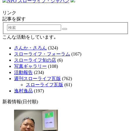
リンク
記事を探す
検
索
こんな活動をしています｡
さんか・さろん
(324)
スローライフ・フォーラム
(167)
スローライフ旬の店
(6)
写真ギャラリー
(108)
活動報告
(234)
週刊スローライフ瓦版
(762)
スローライフ瓦版
(61)
逸村逸品
(197)
新着情報(日付順)