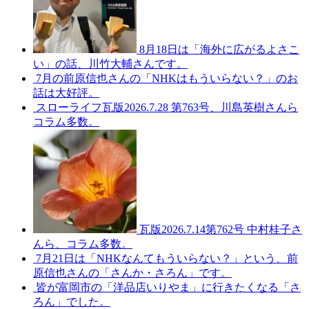
8月18日は「海外に広がるよさこ
い」の話、川竹大輔さんです。
7月の前原信也さんの「NHKはもういらない？」のお
話は大好評。
スローライフ瓦版2026.7.28 第763号、川島英樹さんら
コラム多数。
瓦版2026.7.14第762号 中村桂子さ
んら、コラム多数。
7月21日は「NHKなんてもういらない？」という、前
原信也さんの「さんか・さろん」です。
皆が富岡市の「洋品店いりやま」に行きたくなる「さ
ろん」でした。