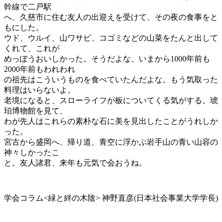
幹線で二戸駅
へ、久慈市に住む友人の出迎えを受けて、その夜の食事をと
もにした。
ウド、ウルイ、山ワサビ、コゴミなどの山菜をたんと出して
くれて、これが
めっぽうおいしかった。そうだよな、いまから1000年前も
2000年前もわれわれ
の祖先はこういうものを食べていたんだよな。もう気取った
料理はいらないよ。
老境になると、スローライフが板についてくる気がする。琥
珀博物館を見て、
わが先人はこれらの素朴な石に美を見出したことがうれしか
った。
宮古から盛岡へ、帰り道、青空に浮かぶ岩手山の青い山容の
神々しかったこ
と。友人諸君、来年も元気で会おうね。
学会コラム<緑と絆の木陰> 神野直彦(日本社会事業大学学長)