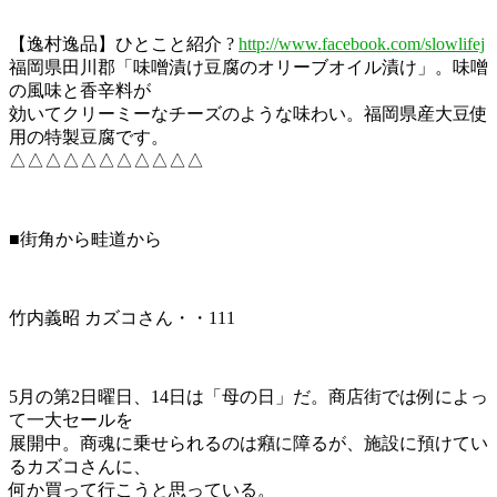
【逸村逸品】ひとこと紹介 ?
http://www.facebook.com/slowlifej
福岡県田川郡「味噌漬け豆腐のオリーブオイル漬け」。味噌
の風味と香辛料が
効いてクリーミーなチーズのような味わい。福岡県産大豆使
用の特製豆腐です。
△△△△△△△△△△△
■街角から畦道から
竹内義昭 カズコさん・・111
5月の第2日曜日、14日は「母の日」だ。商店街では例によっ
て一大セールを
展開中。商魂に乗せられるのは癪に障るが、施設に預けてい
るカズコさんに、
何か買って行こうと思っている。