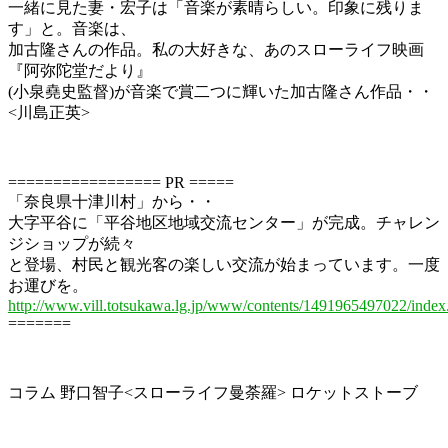
一緒に見た妻・宏子は「音楽が素晴らしい。印象に残りま
す」と。音楽は、
加古隆さんの作品。私の大好きな、あのスローライフ映画
『阿弥陀堂だより』
(小泉堯史監督)が音楽で賞二つに輝いた加古隆さん作品・・
<川島正英>
================= PR =====
「奈良県十津川村」から・・
大字平谷に「平谷地区地域交流センター」が完成。チャレン
ジショップが続々
と登場、村民と観光客の楽しい交流が始まっています。一度
お運びを。
http://www.vill.totsukawa.lg.jp/www/contents/1491965497022/index
=======
コラム 野口智子<スローライフ曼荼羅> ロケットストーブ