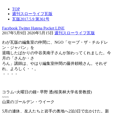
TOP
週刊スローライフ瓦版
瓦版2017.5.9 第361号
Facebook
Twitter
Hatena
Pocket
LINE
2017年5月9日
2020年5月15日
週刊スローライフ瓦版
わが瓦版の編集室の仲間に、NGO「セーブ・ザ・チルドレ
ン・ジャパン」を
退職したばかりの中谷美南子さんが加わってくれました。今
月の「さんか・さ
ろん」講師は、やはり編集室仲間の藤井頼曉さん。それぞ
れ、よろしく・・。
・・・・
コラム<火曜日の鐘> 早野 透(桜美林大学名誉教授)
~~~
山菜のゴールデン・ウイーク
5月の連休、友人たちと岩手の奥地へ2泊3日で出かけた。新