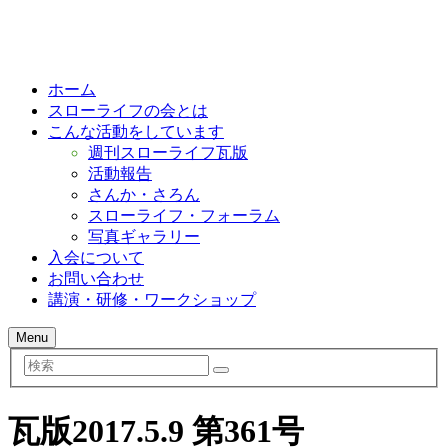
ホーム
スローライフの会とは
こんな活動をしています
週刊スローライフ瓦版
活動報告
さんか・さろん
スローライフ・フォーラム
写真ギャラリー
入会について
お問い合わせ
講演・研修・ワークショップ
Menu
検
索
瓦版2017.5.9 第361号