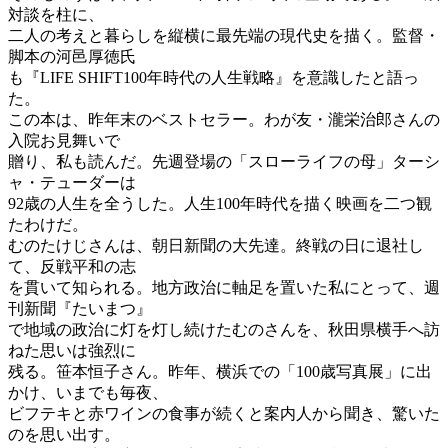
対談を柱に、
二人の考えと暮らしを縦横に最先端の現代史を描く。監督・
脚本の河邑厚徳氏
も『LIFE SHIFT100年時代の人生戦略』を意識したと語っ
た。
この本は、昨年末のベストセラー。わが友・瀧栄治郎さんの
入院お見舞いで
贈り、私も読んだ。先週登場の「スローライフの母」ターシ
ャ・テューダーは
92歳の人生を全うした。人生100年時代を描く映画を二つ観
たわけだ。
むのたけじさんは、朝日新聞の大先達。終戦の日に退社し
て、反戦平和の志
を貫いて知られる。地方政治に軸足を置いた私にとって、週
刊新聞『たいまつ』
で地域の政治に灯を灯し続けたむのさんを、秋田県横手へ訪
ねた思いは強烈に
残る。笹本恒子さん。昨年、横浜での「100歳写真展」に出
かけ、いまでも毎夜、
ビフテキと赤ワインの食事が続くと案内人から聞き、驚いた
のを思い出す。