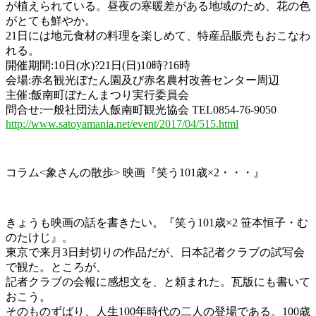
が植えられている。昼夜の寒暖差がある地域のため、花の色
がとても鮮やか。
21日には地元食材の料理を楽しめて、特産品販売もおこなわ
れる。
開催期間:10日(水)?21日(日)10時?16時
会場:赤名観光ぼたん園及び赤名農村改善センター周辺
主催:飯南町ぼたんまつり実行委員会
問合せ:一般社団法人飯南町観光協会 TEL0854-76-9050
http://www.satoyamania.net/event/2017/04/515.html
コラム<象さんの散歩> 映画『笑う101歳×2・・・』
きょうも映画の話を書きたい。『笑う101歳×2 笹本恒子・む
のたけじ』。
東京で来月3日封切りの作品だが、日本記者クラブの試写会
で観た。ところが、
記者クラブの会報に感想文を、と頼まれた。瓦版にも書いて
おこう。
そのものずばり、人生100年時代の二人の登場である。100歳