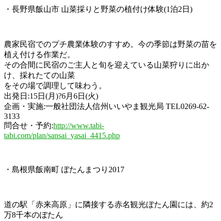
・長野県飯山市 山菜採りと野菜の植付け体験(1泊2日)
農家民宿でのプチ農業体験のすすめ。今の季節は野菜の苗を
植え付ける作業だ。
その合間に民宿のご主人と旬を迎えている山菜狩りに出か
け、採れたての山菜
をその場で調理して味わう。
出発日:15日(月)?6月6日(火)
企画・実施:一般社団法人信州いいやま観光局 TEL0269-62-
3133
問合せ・予約:
http://www.tabi-
tabi.com/plan/sansai_yasai_4415.php
・島根県飯南町 ぼたんまつり2017
道の駅「赤来高原」に隣接する赤名観光ぼたん園には、約2
万8千本のぼたん