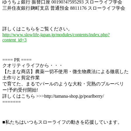
ゆうちょ銀行 振替口座 00190?4?595293 スローライフ学会
三井住友銀行麹町支店 普通預金 8811176 スローライフ学会
詳しくはこちらをご覧ください。
http://www.slowlife-japan.jp/modules/contents/index.php?
content_id=3
==== PR ====
クオリティライフから・・・
【たまな商店】農薬一切不使用・微生物農法による徹底した
土作りと剪定作業
で育てた、まるでパールのような大粒・完熟のブルーベリ
ー!予約受付開始!
詳しくはこちら >>>http://tamana-shop.jp/pearlberry/
=======
■私たちはいつもスローライフの動きを応援しています。