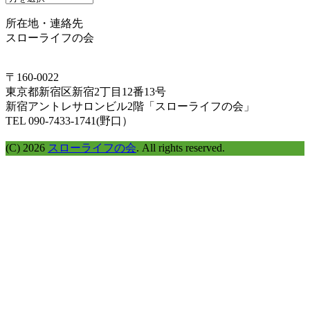
イ
所在地・連絡先
ム
スローライフの会
ラ
イ
ン
〒160-0022
で
東京都新宿区新宿2丁目12番13号
探
新宿アントレサロンビル2階「スローライフの会」
す
TEL 090-7433-1741(野口）
(C) 2026
スローライフの会
. All rights reserved.