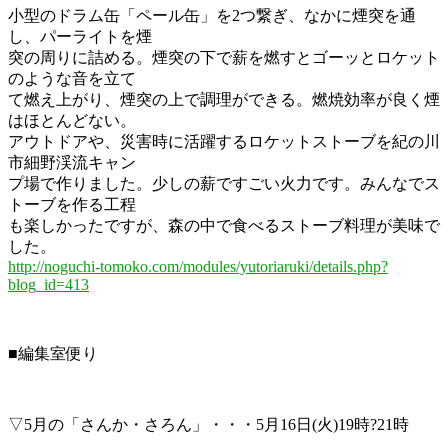
小型のドラム缶「ペール缶」を2つ繋ぎ、なかに煙突を通
し、パーライトを煙
突の周りに詰める。煙突の下で薪を燃すとゴーッとロケット
のような音を立て
て燃え上がり、煙突の上で調理ができる。燃焼効率が良く煙
はほとんどない。
アウトドアや、災害時に活躍するロケットストーブを紀の川
市細野渓流キャン
プ場で作りました。少しの薪ですごい火力です。みんなでス
トーブを作る工程
も楽しかったですが、森の中で食べるストーブ料理が美味で
した。
http://noguchi-tomoko.com/modules/yutoriaruki/details.php?
blog_id=413
■編集室便り
▽5月の「さんか・さろん」・・・5月16日(火)19時?21時