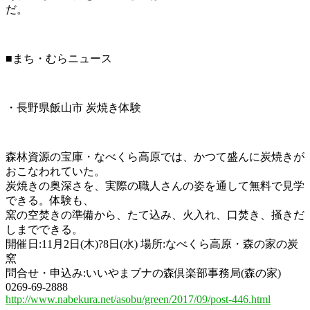
だ。
■まち・むらニュース
・長野県飯山市 炭焼き体験
森林資源の宝庫・なべくら高原では、かつて盛んに炭焼きが
おこなわれていた。
炭焼きの奥深さを、実際の職人さんの姿を通して無料で見学
できる。体験も、
窯の空焚きの準備から、たて込み、火入れ、口焚き、掻きだ
しまでできる。
開催日:11月2日(木)?8日(水) 場所:なべくら高原・森の家の炭
窯
問合せ・申込み:いいやまブナの森倶楽部事務局(森の家)
0269-69-2888
http://www.nabekura.net/asobu/green/2017/09/post-446.html