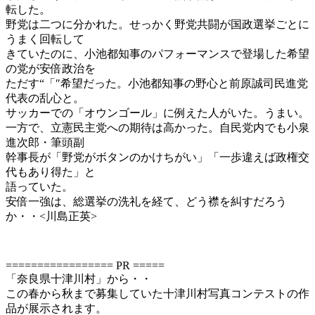
転した。
野党は二つに分かれた。せっかく野党共闘が国政選挙ごとに
うまく回転して
きていたのに、小池都知事のパフォーマンスで登場した希望
の党が安倍政治を
ただす“「″希望だった。小池都知事の野心と前原誠司民進党
代表の乱心と。
サッカーでの「オウンゴール」に例えた人がいた。うまい。
一方で、立憲民主党への期待は高かった。自民党内でも小泉
進次郎・筆頭副
幹事長が「野党がボタンのかけちがい」「一歩違えば政権交
代もあり得た」と
語っていた。
安倍一強は、総選挙の洗礼を経て、どう襟を糾すだろう
か・・<川島正英>
================= PR =====
「奈良県十津川村」から・・
この春から秋まで募集していた十津川村写真コンテストの作
品が展示されます。