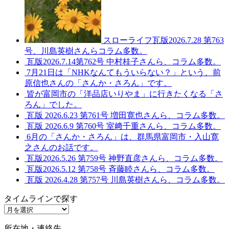
スローライフ瓦版2026.7.28 第763
号、川島英樹さんらコラム多数。
瓦版2026.7.14第762号 中村桂子さんら、コラム多数。
7月21日は「NHKなんてもういらない？」という、前
原信也さんの「さんか・さろん」です。
皆が富岡市の「洋品店いりやま」に行きたくなる「さ
ろん」でした。
瓦版 2026.6.23 第761号 増田寛也さんら、コラム多数。
瓦版 2026.6.9 第760号 室﨑千重さんら、コラム多数。
6月の「さんか・さろん」は、群馬県富岡市・入山寛
之さんのお話です。
瓦版2026.5.26 第759号 神野直彦さんら、コラム多数。
瓦版2026.5.12 第758号 斉藤睦さんら、コラム多数。
瓦版 2026.4.28 第757号 川島英樹さんら、コラム多数。
タイムラインで探す
タ
イ
所在地・連絡先