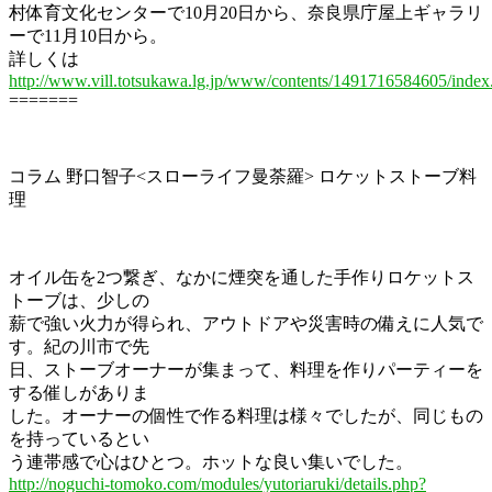
村体育文化センターで10月20日から、奈良県庁屋上ギャラリ
ーで11月10日から。
詳しくは
http://www.vill.totsukawa.lg.jp/www/contents/1491716584605/index
=======
コラム 野口智子<スローライフ曼荼羅> ロケットストーブ料
理
オイル缶を2つ繋ぎ、なかに煙突を通した手作りロケットス
トーブは、少しの
薪で強い火力が得られ、アウトドアや災害時の備えに人気で
す。紀の川市で先
日、ストーブオーナーが集まって、料理を作りパーティーを
する催しがありま
した。オーナーの個性で作る料理は様々でしたが、同じもの
を持っているとい
う連帯感で心はひとつ。ホットな良い集いでした。
http://noguchi-tomoko.com/modules/yutoriaruki/details.php?