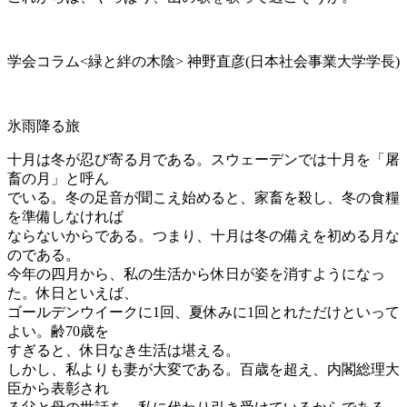
学会コラム<緑と絆の木陰> 神野直彦(日本社会事業大学学長)
氷雨降る旅
十月は冬が忍び寄る月である。スウェーデンでは十月を「屠
畜の月」と呼ん
でいる。冬の足音が聞こえ始めると、家畜を殺し、冬の食糧
を準備しなければ
ならないからである。つまり、十月は冬の備えを初める月な
のである。
今年の四月から、私の生活から休日が姿を消すようになっ
た。休日といえば、
ゴールデンウイークに1回、夏休みに1回とれただけといって
よい。齢70歳を
すぎると、休日なき生活は堪える。
しかし、私よりも妻が大変である。百歳を超え、内閣総理大
臣から表彰され