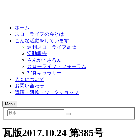
ホーム
スローライフの会とは
こんな活動をしています
週刊スローライフ瓦版
活動報告
さんか・さろん
スローライフ・フォーラム
写真ギャラリー
入会について
お問い合わせ
講演・研修・ワークショップ
Menu
検
索
瓦版2017.10.24 第385号