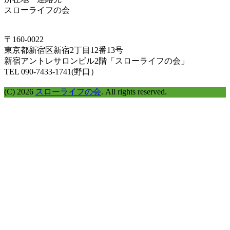
ム
スローライフの会
ラ
イ
ン
〒160-0022
で
東京都新宿区新宿2丁目12番13号
探
新宿アントレサロンビル2階「スローライフの会」
す
TEL 090-7433-1741(野口）
(C) 2026
スローライフの会
. All rights reserved.