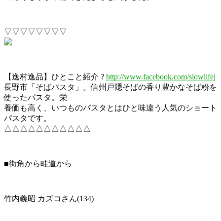
▽▽▽▽▽▽▽▽
【逸村逸品】ひとこと紹介 ?
http://www.facebook.com/slowlifej
長野市「そばパスタ」。信州戸隠そばの香り豊かなそば粉を
使ったパスタ。栄
養価も高く、いつものパスタとはひと味違う人気のショート
パスタです。
△△△△△△△△△△△
■街角から畦道から
竹内義昭 カズコさん(134)