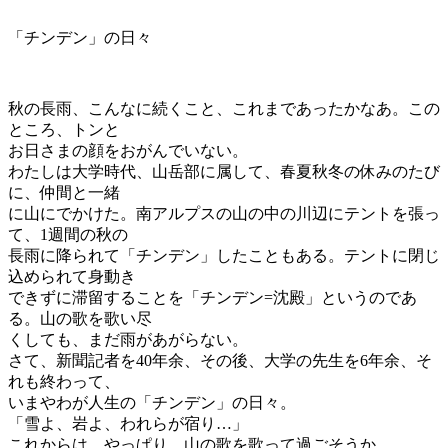
「チンデン」の日々
秋の長雨、こんなに続くこと、これまであったかなあ。この
ところ、トンと
お日さまの顔をおがんでいない。
わたしは大学時代、山岳部に属して、春夏秋冬の休みのたび
に、仲間と一緒
に山にでかけた。南アルプスの山の中の川辺にテントを張っ
て、1週間の秋の
長雨に降られて「チンデン」したこともある。テントに閉じ
込められて身動き
できずに滞留することを「チンデン=沈殿」というのであ
る。山の歌を歌い尽
くしても、まだ雨があがらない。
さて、新聞記者を40年余、その後、大学の先生を6年余、そ
れも終わって、
いまやわが人生の「チンデン」の日々。
「雪よ、岩よ、われらが宿り…」
これからは、やっぱり、山の歌を歌って過ごそうか。