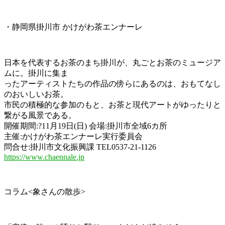
・静岡県掛川市 かけがわ茶エンナーレ
日本を代表するお茶のまち掛川が、丸ごとお茶のミュージア
ムに。掛川に集ま
ったアーティストたちの作品の傍らにあるのは、おもてなし
のおいしいお茶。
市民の積極的な参加のもと、お茶と現代アートがゆったりと
繋がる風景である。
開催期間:?11月19日(日) 会場:掛川市全域6カ所
主催:かけがわ茶エンナーレ実行委員会
問合せ:掛川市文化振興課 TEL0537-21-1126
https://www.chaennale.jp
コラム<象さんの散歩>