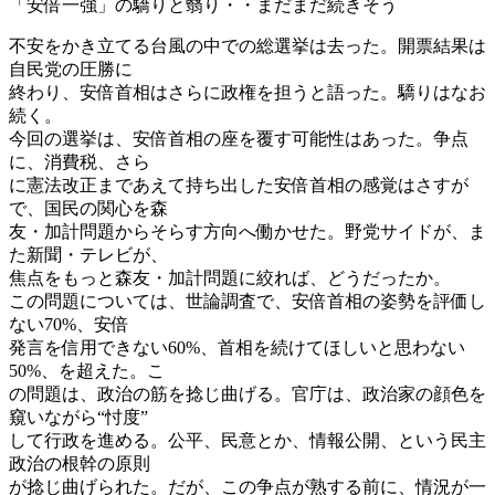
「安倍一強」の驕りと翳り・・まだまだ続きそう
不安をかき立てる台風の中での総選挙は去った。開票結果は
自民党の圧勝に
終わり、安倍首相はさらに政権を担うと語った。驕りはなお
続く。
今回の選挙は、安倍首相の座を覆す可能性はあった。争点
に、消費税、さら
に憲法改正まであえて持ち出した安倍首相の感覚はさすが
で、国民の関心を森
友・加計問題からそらす方向へ働かせた。野党サイドが、ま
た新聞・テレビが、
焦点をもっと森友・加計問題に絞れば、どうだったか。
この問題については、世論調査で、安倍首相の姿勢を評価し
ない70%、安倍
発言を信用できない60%、首相を続けてほしいと思わない
50%、を超えた。こ
の問題は、政治の筋を捻じ曲げる。官庁は、政治家の顔色を
窺いながら“忖度”
して行政を進める。公平、民意とか、情報公開、という民主
政治の根幹の原則
が捻じ曲げられた。だが、この争点が熟する前に、情況が一