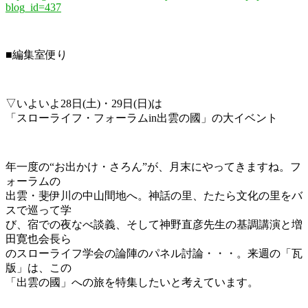
blog_id=437
■編集室便り
▽いよいよ28日(土)・29日(日)は
「スローライフ・フォーラムin出雲の國」の大イベント
年一度の“お出かけ・さろん”が、月末にやってきますね。フ
ォーラムの
出雲・斐伊川の中山間地へ。神話の里、たたら文化の里をバ
スで巡って学
び、宿での夜なべ談義、そして神野直彦先生の基調講演と増
田寛也会長ら
のスローライフ学会の論陣のパネル討論・・・。来週の「瓦
版」は、この
「出雲の國」への旅を特集したいと考えています。