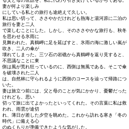
る父と母の世話を、私に代わり引き受けているからである。
妻が何より楽しみ
にしている私との旅行も途絶えて久しい。
私は思い切って、ささやかだけれども熱海と湯河原に二泊の
旅行を妻と二人
で楽しむことにした。しかし、そのささやかな旅行も、秋冬
を思わせる氷雨に
見舞われた。真鶴岬に足を延ばすと、氷雨の海に激しい嵐が
吹き、二人の傘が
壊れてしまった。三ツ石の岩礁から真鶴岬を返り見すると、
不思議なことに東
側は風が荒れ狂っているのに、西側は無風である。そこで傘
を破壊された二人
は、自然林に守られるように西側のコースを辿って帰路につ
いた。
妻は旅立つ前には、父と母のことが気にかかり、憂鬱だった
けれども、思い
切って旅に出てよかったといってくれた。その言葉に私は救
われ、雨雲が途切
れ、薄日が差した夕空を眺めた。これから訪れる寒き「冬の
時代」に備える心
のぬくもりが準備できたような気がした。