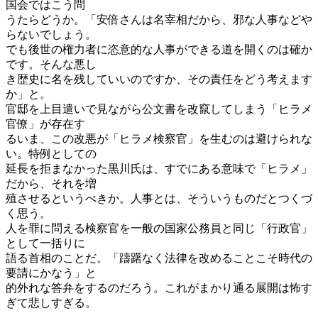
国会ではこう問
うたらどうか。「安倍さんは名宰相だから、邪な人事などや
らないでしょう。
でも後世の権力者に恣意的な人事ができる道を開くのは確か
です。そんな悪し
き歴史に名を残していいのですか、その責任をどう考えます
か」と。
官邸を上目遣いで見ながら公文書を改竄してしまう「ヒラメ
官僚」が存在す
るいま、この改悪が「ヒラメ検察官」を生むのは避けられな
い。特例としての
延長を拒まなかった黒川氏は、すでにある意味で「ヒラメ」
だから、それを増
殖させるというべきか。人事とは、そういうものだとつくづ
く思う。
人を罪に問える検察官を一般の国家公務員と同じ「行政官」
として一括りに
語る首相のことだ。「躊躇なく法律を改めることこそ時代の
要請にかなう」と
的外れな答弁をするのだろう。これがまかり通る展開は怖す
ぎて悲しすぎる。