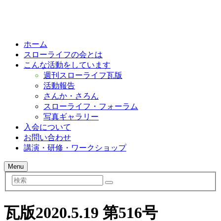
ホーム
スローライフの会とは
こんな活動をしています
週刊スローライフ瓦版
活動報告
さんか・さろん
スローライフ・フォーラム
写真ギャラリー
入会について
お問い合わせ
講演・研修・ワークショップ
Menu
検
索
瓦版2020.5.19 第516号