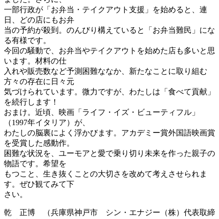
一部行政が「お弁当・テイクアウト支援」を始めると、連
日、どの店にもお弁
当の予約が殺到。のんびり構えていると「お弁当難民」にな
る有様です。
今回の騒動で、お弁当やテイクアウトを始めた店も多いと思
います。材料の仕
入れや販売数など予測困難ななか、新たなことに取り組む
方々の存在に日々元
気づけられています。微力ですが、わたしは「食べて貢献」
を続行します！
おまけ。近頃、映画「ライフ・イズ・ビューティフル」
（1997年イタリア）が、
わたしの脳裏によく浮かびます。アカデミー賞外国語映画賞
を受賞した感動作。
困難な状況を、ユーモアと愛で乗り切り未来を作った親子の
物語です。希望を
もつこと、生き抜くことの大切さを改めて考えさせられま
す。ぜひ観てみて下
さい。
乾 正博 （兵庫県神戸市 シン・エナジー（株）代表取締