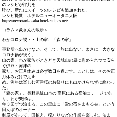
のレシピが評判を
呼び、新たにスイーツのレシピも追加された。
レシピ提供：ホテルニューオータニ大阪
https://newotani-osaka.hotel-recipes.net/
コラム＜象さんの散歩＞
わがコロナ禍・・山の家、「森の家」
事務所へ出かけない。そして、旅に出ない。まさに、大きな
コロナ禍が続く。
山の家。わが家族がときどき天城山の風に慰められつつ安ら
ぐ伊豆・河津の
家だ。お正月休みは必ず数日を過ごす。ことしは、そのお正
月休みだけで足止
め。例年は楽しむ河津桜のお祭りにも出かけられずに終わっ
た。
「森の家」。長野県飯山市の 高原にある宿泊コテージであ
り、わが夫婦は、
年３回ずつ泊まる。この里山に「蛍の宿をまもる会」という
田んぼのオーナー
制度があって、田植え、稲刈りなどの作業を楽しむ。泊ま