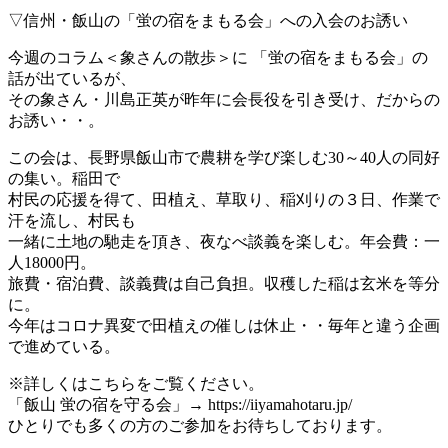
▽信州・飯山の「蛍の宿をまもる会」への入会のお誘い
今週のコラム＜象さんの散歩＞に 「蛍の宿をまもる会」の
話が出ているが、
その象さん・川島正英が昨年に会長役を引き受け、だからの
お誘い・・。
この会は、長野県飯山市で農耕を学び楽しむ30～40人の同好
の集い。稲田で
村民の応援を得て、田植え、草取り、稲刈りの３日、作業で
汗を流し、村民も
一緒に土地の馳走を頂き、夜なべ談義を楽しむ。年会費：一
人18000円。
旅費・宿泊費、談義費は自己負担。収穫した稲は玄米を等分
に。
今年はコロナ異変で田植えの催しは休止・・毎年と違う企画
で進めている。
※詳しくはこちらをご覧ください。
「飯山 蛍の宿を守る会」→ https://iiyamahotaru.jp/
ひとりでも多くの方のご参加をお待ちしております。