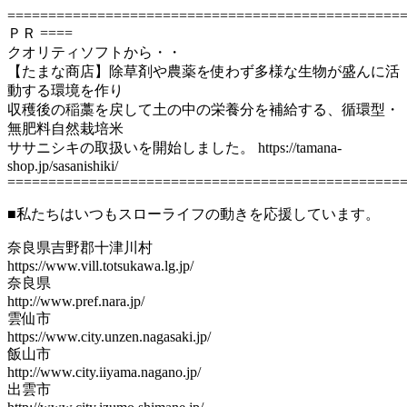
================================================
ＰＲ ====
クオリティソフトから・・
【たまな商店】除草剤や農薬を使わず多様な生物が盛んに活
動する環境を作り
収穫後の稲藁を戻して土の中の栄養分を補給する、循環型・
無肥料自然栽培米
ササニシキの取扱いを開始しました。 https://tamana-
shop.jp/sasanishiki/
================================================
■私たちはいつもスローライフの動きを応援しています。
奈良県吉野郡十津川村
https://www.vill.totsukawa.lg.jp/
奈良県
http://www.pref.nara.jp/
雲仙市
https://www.city.unzen.nagasaki.jp/
飯山市
http://www.city.iiyama.nagano.jp/
出雲市