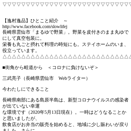
▽▽▽▽▽▽▽▽▽▽▽▽▽▽▽▽▽▽▽▽▽▽▽▽▽▽▽
【逸村逸品】ひとこと紹介 ～
http://www.facebook.com/slowlifej
長崎県雲仙市「まるゆで野菜」。野菜を皮付きのまま丸ゆで
にして真空包装に。
栄養も丸ごと摂れて料理の時短にも。ステイホームのいま、
役立っています。
△△△△△△△△△△△△△△△△△△△△△△△△△△△
■街角から畦道から ＜コロナに負けないぞ＞
三武亮子（長崎県雲仙市 Webライター）
今わたしにできること
長崎県南部にある島原半島は、新型コロナウイルスの感染者
が出ていない幸運
な環境です（2020年5月13日現在）。一時はどうなることか
と思いましたが、
飲食店がお弁当の販売を始めると、地域に少し賑わいが戻り
ました。さらに、