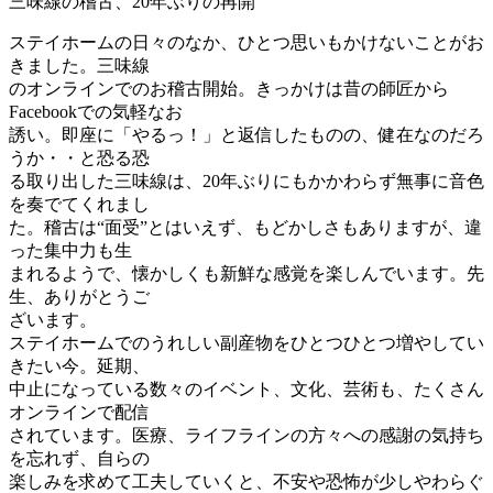
三味線の稽古、20年ぶりの再開
ステイホームの日々のなか、ひとつ思いもかけないことがお
きました。三味線
のオンラインでのお稽古開始。きっかけは昔の師匠から
Facebookでの気軽なお
誘い。即座に「やるっ！」と返信したものの、健在なのだろ
うか・・と恐る恐
る取り出した三味線は、20年ぶりにもかかわらず無事に音色
を奏でてくれまし
た。稽古は“面受”とはいえず、もどかしさもありますが、違
った集中力も生
まれるようで、懐かしくも新鮮な感覚を楽しんでいます。先
生、ありがとうご
ざいます。
ステイホームでのうれしい副産物をひとつひとつ増やしてい
きたい今。延期、
中止になっている数々のイベント、文化、芸術も、たくさん
オンラインで配信
されています。医療、ライフラインの方々への感謝の気持ち
を忘れず、自らの
楽しみを求めて工夫していくと、不安や恐怖が少しやわらぐ