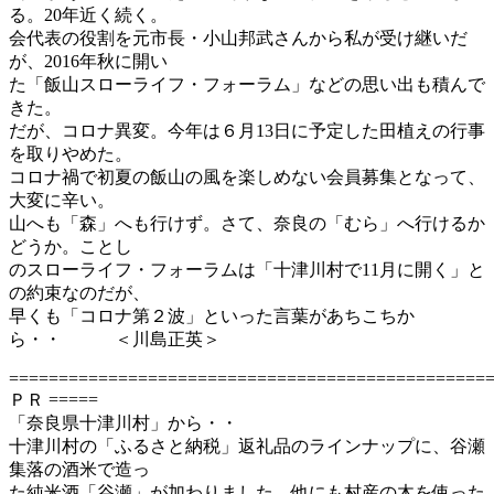
る。20年近く続く。
会代表の役割を元市長・小山邦武さんから私が受け継いだ
が、2016年秋に開い
た「飯山スローライフ・フォーラム」などの思い出も積んで
きた。
だが、コロナ異変。今年は６月13日に予定した田植えの行事
を取りやめた。
コロナ禍で初夏の飯山の風を楽しめない会員募集となって、
大変に辛い。
山へも「森」へも行けず。さて、奈良の「むら」へ行けるか
どうか。ことし
のスローライフ・フォーラムは「十津川村で11月に開く」と
の約束なのだが、
早くも「コロナ第２波」といった言葉があちこちか
ら・・ ＜川島正英＞
================================================
ＰＲ =====
「奈良県十津川村」から・・
十津川村の「ふるさと納税」返礼品のラインナップに、谷瀬
集落の酒米で造っ
た純米酒「谷瀬」が加わりました。他にも村産の木を使った