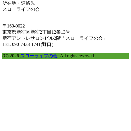
所在地・連絡先
ム
スローライフの会
ラ
イ
ン
〒160-0022
で
東京都新宿区新宿2丁目12番13号
探
新宿アントレサロンビル2階「スローライフの会」
す
TEL 090-7433-1741(野口）
(C) 2026
スローライフの会
. All rights reserved.