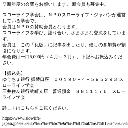
▽新年度の会費をお願いします。 新会員も募集中。
スローライフ学会は、ＮＰＯスローライフ・ジャパンが運営
している学会で、
会員はＮＰＯの賛助会員となります。
スローライフを学び、語り合い、さまざまな交流をしていま
す。
会員は、この「瓦版」に記事を出したり、催しの参加費が割
引になります。
年会費は一口5,000円（４月～３月）、下記へお振込みくだ
さい。
【振込先】
ゆうちょ銀行 振替口座 ００１９０－４－５９５２９３ ス
ローライフ学会
三井住友銀行麹町支店 普通預金 ８８１１１７６ スロー
ライフ学会
詳しくはこちらをご覧ください。
https://www.slowlife-
japan.jp/%e5%85%a5%e4%bc%9a%e3%81%ab%e3%81%a4%e3%