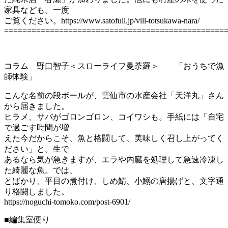
家具なども。一度
ご覧ください。https://www.satofull.jp/vill-totsukawa-nara/
================================================
コラム 野口智子＜スローライフ曼荼羅＞ 「おうちで漁
師体験」
こんな名前の段ボールが、雲仙市の水産会社「天洋丸」さん
から届きました。
ヒラメ、サバがゴロンゴロン、コイワシも。手紙には「自宅
で過ごす時間が増
えた今だからこそ、魚と格闘して、美味しく召し上がってく
ださい」と。生で
あるなら気が急きますが、エラや内臓を処理して急速冷凍し
た綺麗な魚。では、
とばかり、平目の煮付け、しめ鯖、小鰯の唐揚げと、文字通
り格闘しました。
https://noguchi-tomoko.com/post-6901/
■編集室便り