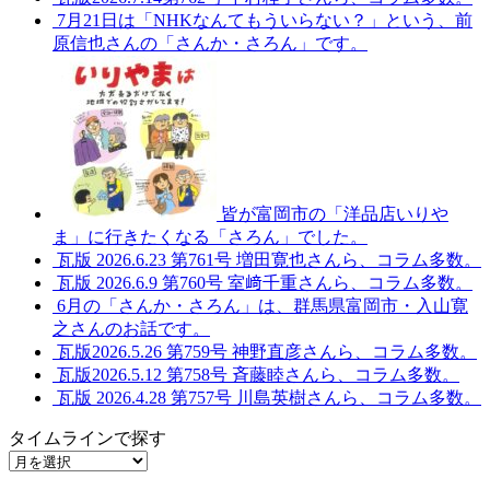
7月21日は「NHKなんてもういらない？」という、前
原信也さんの「さんか・さろん」です。
皆が富岡市の「洋品店いりや
ま」に行きたくなる「さろん」でした。
瓦版 2026.6.23 第761号 増田寛也さんら、コラム多数。
瓦版 2026.6.9 第760号 室﨑千重さんら、コラム多数。
6月の「さんか・さろん」は、群馬県富岡市・入山寛
之さんのお話です。
瓦版2026.5.26 第759号 神野直彦さんら、コラム多数。
瓦版2026.5.12 第758号 斉藤睦さんら、コラム多数。
瓦版 2026.4.28 第757号 川島英樹さんら、コラム多数。
タイムラインで探す
タ
イ