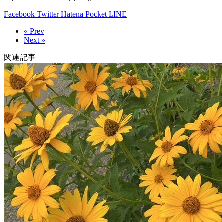
Facebook
Twitter
Hatena
Pocket
LINE
« Prev
Next »
関連記事