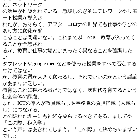
と、ネットワーク
の活用が推奨されている。急場しのぎ的にテレワークやリモ
ート授業が導入さ
れたが、おそらく、アフターコロナの世界でも仕事や学びの
あり方に変化が起
こることは間違いない。これまで以上のICT教育が入ってく
ることが予想され
るが、教育は仕事の場とはまったく異なることを強調した
い。
タブレットやgoogle meetなどを使った授業をすべて否定する
わけではない
が、教育の質が大きく変わるし、それでいいのかという議論
があまりに乏しい。
教育はこれに携わる者だけではなく、次世代を育てるという
社会全体の課題。
また、ICTの導入が教員減らしや事務職の負担軽減（人減ら
し）につながる、
との隠れた理由にも神経を尖らせるべきである。ましてや
「この際、秋入学」
という声にはあきれてしまう。「この際」で決めちゃまずい
でしょ。