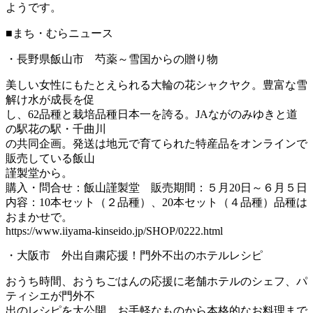
ようです。
■まち・むらニュース
・長野県飯山市 芍薬～雪国からの贈り物
美しい女性にもたとえられる大輪の花シャクヤク。豊富な雪
解け水が成長を促
し、62品種と栽培品種日本一を誇る。JAながのみゆきと道
の駅花の駅・千曲川
の共同企画。発送は地元で育てられた特産品をオンラインで
販売している飯山
謹製堂から。
購入・問合せ：飯山謹製堂 販売期間：５月20日～６月５日
内容：10本セット（２品種）、20本セット（４品種）品種は
おまかせで。
https://www.iiyama-kinseido.jp/SHOP/0222.html
・大阪市 外出自粛応援！門外不出のホテルレシピ
おうち時間、おうちごはんの応援に老舗ホテルのシェフ、パ
ティシエが門外不
出のレシピを大公開。お手軽なものから本格的なお料理まで