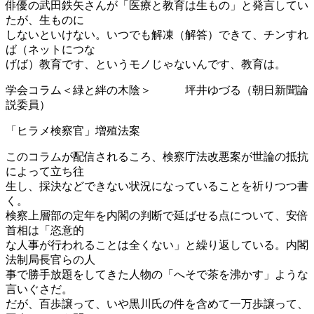
俳優の武田鉄矢さんが「医療と教育は生もの」と発言してい
たが、生ものに
しないといけない。いつでも解凍（解答）できて、チンすれ
ば（ネットにつな
げば）教育です、というモノじゃないんです、教育は。
学会コラム＜緑と絆の木陰＞ 坪井ゆづる（朝日新聞論
説委員）
「ヒラメ検察官」増殖法案
このコラムが配信されるころ、検察庁法改悪案が世論の抵抗
によって立ち往
生し、採決などできない状況になっていることを祈りつつ書
く。
検察上層部の定年を内閣の判断で延ばせる点について、安倍
首相は「恣意的
な人事が行われることは全くない」と繰り返している。内閣
法制局長官らの人
事で勝手放題をしてきた人物の「へそで茶を沸かす」ような
言いぐさだ。
だが、百歩譲って、いや黒川氏の件を含めて一万歩譲って、