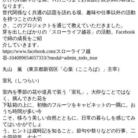
なります。
世代関係なく共通の話題を語れる場、趣味や仕事以外の活動
を持つことの大切
さ、このプロジェクトを通じて教えていただきました。
芽を出したばかりの「スローライフ越谷」の活動、Facebook
で綿の成長をご紹
介していきます。
https://www.facebook.com/スローライフ越
谷-104089654657333/?modal=admin_todo_tour
丸山 薫 (東京都新宿区「心葉（こころば）」主宰）
室礼（しつらい）
室内を季節の花や道具で装う「室礼」。大仰なことではな
く、摘んできた花を
下駄箱の上に、初物のフルーツをキャビネットの一隅に。お
うち時間が多い今
こそ、移ろう美しい自然とともに、日常の暮らしを感じてみ
てはいかがでしょ
う。ヒントは歳時記を知ること。節句や祭りなどの行事、二
十四節気、七十二