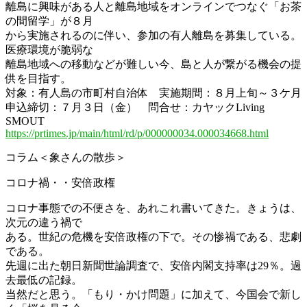
離島に興味がある人と離島地域をオンラインでつなぐ「お茶
の間留学」が８月
から実施されるのに伴い、参加の有人離島を募集している。
医療環境が脆弱な
離島地域への移動などが難しい今、島と人が繋がる機会の提
供を目指す。
対象：有人島の市町村自治体 実施期間：８月上旬～３ケ月
申込締切：７月３日（金） 問合せ：カヤックLiving
SMOUT
https://prtimes.jp/main/html/rd/p/000000034.000034668.html
コラム＜象さんの散歩＞
コロナ禍・・安倍政権
コロナ事態での不便さを、あれこれ書いてきた。きょうは、
次元の違う禍で
ある。世紀の危機を安倍政権の下で。その惨禍である、悲劇
である。
先週に出た朝日新聞世論調査で、安倍内閣支持率は29％。過
去最低の記録。
当然だと思う。「もり・かけ問題」に加えて、今国会で新し