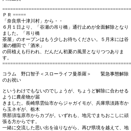
================================================
ＰＲ =====
「奈良県十津川村」から・・
６月１日より、「谷瀬の吊り橋」通行止めが全面解除となり
ました。「吊り橋
茶屋」のオープンはもう少しお待ちください。５月末には谷
瀬の棚田で「酒米」
の田植えも行われ、だんだん初夏の風景となりつつありま
す。
================================================
コラム 野口智子＜スローライフ曼荼羅＞ 緊急事態解除
のお祝い
というわけでもないのでしょうが、ちょうど解除に合わせる
ように農産物が届
きました。長崎県雲仙市からジャガイモが、兵庫県淡路市か
ら玉ネギが、栃木
県那須塩原市からカブが。いずれも、地元でまちおこしに頑
張る方からです。
一緒に交流した思い出を辿りながら、再び県境を越えて、地