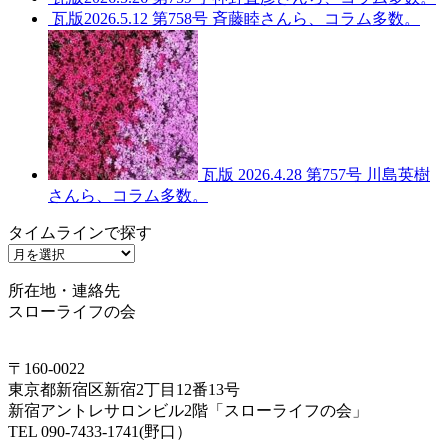
瓦版2026.5.12 第758号 斉藤睦さんら、コラム多数。
瓦版 2026.4.28 第757号 川島英樹
さんら、コラム多数。
タイムラインで探す
タ
イ
所在地・連絡先
ム
スローライフの会
ラ
イ
ン
〒160-0022
で
東京都新宿区新宿2丁目12番13号
探
新宿アントレサロンビル2階「スローライフの会」
す
TEL 090-7433-1741(野口）