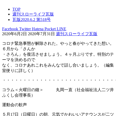
TOP
週刊スローライフ瓦版
瓦版2020.6.2 第518号
Facebook
Twitter
Hatena
Pocket
LINE
2020年6月2日
2020年7月31日
週刊スローライフ瓦版
コロナ緊急事態が解除された。やっと春がやってきた想い。
６月から「さんか
・さろん」を復活させましょう。４ヶ月ぶりです。特別のテ
ーマを決めるので
なく、コロナあれこれをみんなで話し合いましょう。（編集
室便りに詳しく）
・・・・・・・・・・・・・・・・・・・・・・・・・・・
コラム＜火曜日の鐘＞ 丸岡一直（社会福祉法人二ツ井
ふくし会理事長）
運動会の歓声
５月17日（日曜日）の朝、元気でかわいいアナウンスが二ツ