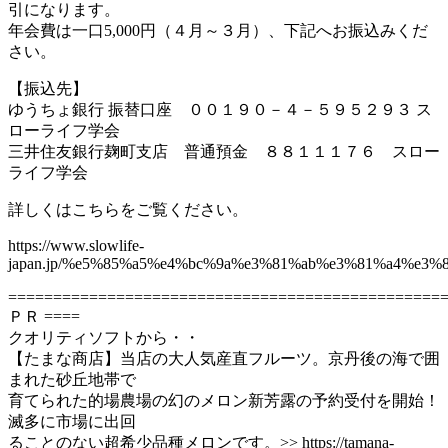
引になります。
年会費は一口5,000円（４月～３月）、下記へお振込みくだ
さい。
【振込先】
ゆうちょ銀行 振替口座 ００１９０－４－５９５２９３ ス
ローライフ学会
三井住友銀行麹町支店 普通預金 ８８１１１７６ スロー
ライフ学会
詳しくはこちらをご覧ください。
https://www.slowlife-
japan.jp/%e5%85%a5%e4%bc%9a%e3%81%ab%e3%81%a4%e3%
================================================
ＰＲ ====
クオリティソフトから・・
【たまな商店】当店の大人気産直フルーツ。京丹後の海で囲
まれた砂丘地帯で
育てられた的場農場の幻のメロン新芳露の予約受付を開始！
滅多に市場に出回
ることのない超希少品種メロンです。>> https://tamana-