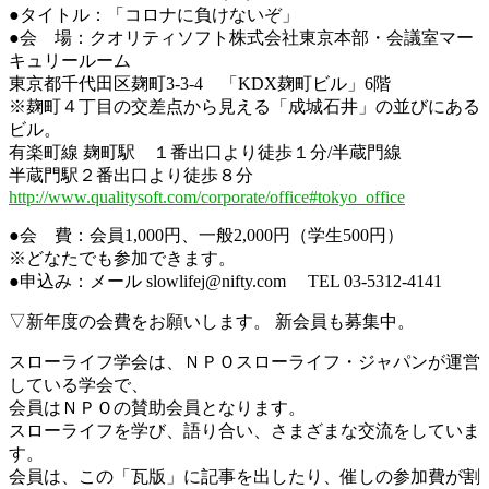
●タイトル：「コロナに負けないぞ」
●会 場：クオリティソフト株式会社東京本部・会議室マー
キュリールーム
東京都千代田区麹町3-3-4 「KDX麹町ビル」6階
※麹町４丁目の交差点から見える「成城石井」の並びにある
ビル。
有楽町線 麹町駅 １番出口より徒歩１分/半蔵門線
半蔵門駅２番出口より徒歩８分
http://www.qualitysoft.com/corporate/office#tokyo_office
●会 費：会員1,000円、一般2,000円（学生500円）
※どなたでも参加できます。
●申込み：メール slowlifej@nifty.com TEL 03-5312-4141
▽新年度の会費をお願いします。 新会員も募集中。
スローライフ学会は、ＮＰＯスローライフ・ジャパンが運営
している学会で、
会員はＮＰＯの賛助会員となります。
スローライフを学び、語り合い、さまざまな交流をしていま
す。
会員は、この「瓦版」に記事を出したり、催しの参加費が割