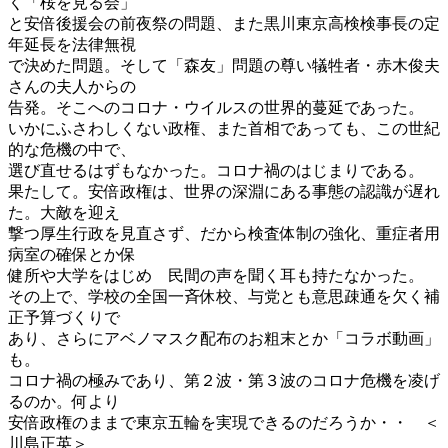
く「桜を見る会」
と安倍後援会の前夜祭の問題、また黒川東京高検検事長の定
年延長を法律無視
で決めた問題。そして「森友」問題の尊い犠牲者・赤木俊夫
さんの夫人からの
告発。そこへのコロナ・ウイルスの世界的蔓延であった。
いかにふさわしくない政権、また首相であっても、この世紀
的な危機の中で、
選び直せるはずもなかった。コロナ禍のはじまりである。
果たして。安倍政権は、世界の深淵にある事態の認識が遅れ
た。大敵を迎え
撃つ厚生行政を見直さず、だから検査体制の強化、重症者用
病室の確保とか保
健所や大学をはじめ 民間の声を聞く耳も持たなかった。
その上で、学校の全国一斉休校、与党とも意思疎通を欠く補
正予算づくりで
あり、さらにアベノマスク配布のお粗末とか「コラボ動画」
も。
コロナ禍の極みであり、第２波・第３波のコロナ危機を凌げ
るのか。何より
安倍政権のままで東京五輪を実現できるのだろうか・・ ＜
川島正英＞