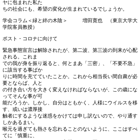
ヤに包まれた私た
ちの社会にも、希望の変化が生まれているでしょうか。
学会コラム＜緑と絆の木陰＞ 増田寛也 （東京大学大
学院客員教授）
ポスト・コロナに向けて
緊急事態宣言は解除されたが、第二波、第三波の到来が心配
される。これま
での我が身を振り返ると、何とまあ「三密」、「不要不急」
に該当する事ばか
りに時間を充てていたことか。これから相当長い間自粛が必
要とならば、人と
の付き合い方を大きく変えなければならないが、この歳にな
ってそんな事が可
能だろうか。しかし、自分はともかく、人様にウイルスを移
す、或いは濃厚接
触者にするような迷惑をかけては申し訳ないので、やり通す
しかあるまい。
喉元を過ぎても熱さを忘れることのないように、ここはすべ
てに「慎重に、