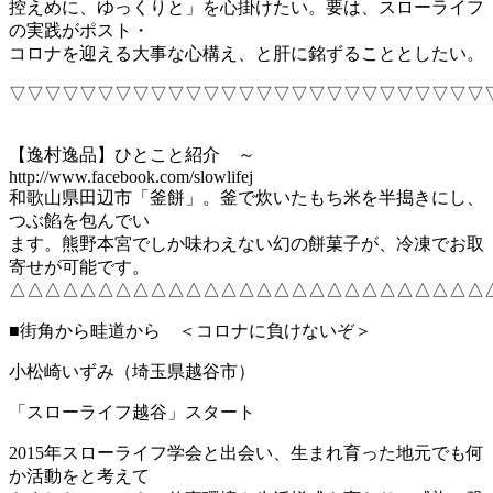
控えめに、ゆっくりと」を心掛けたい。要は、スローライフ
の実践がポスト・
コロナを迎える大事な心構え、と肝に銘ずることとしたい。
▽▽▽▽▽▽▽▽▽▽▽▽▽▽▽▽▽▽▽▽▽▽▽▽▽▽▽
【逸村逸品】ひとこと紹介 ～
http://www.facebook.com/slowlifej
和歌山県田辺市「釜餅」。釜で炊いたもち米を半搗きにし、
つぶ餡を包んでい
ます。熊野本宮でしか味わえない幻の餅菓子が、冷凍でお取
寄せが可能です。
△△△△△△△△△△△△△△△△△△△△△△△△△△△
■街角から畦道から ＜コロナに負けないぞ＞
小松崎いずみ（埼玉県越谷市）
「スローライフ越谷」スタート
2015年スローライフ学会と出会い、生まれ育った地元でも何
か活動をと考えて