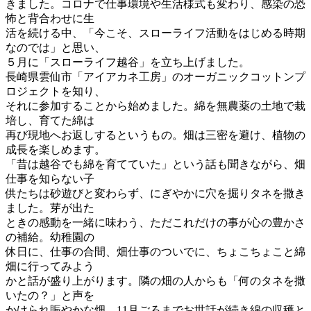
きました。コロナで仕事環境や生活様式も変わり、感染の恐
怖と背合わせに生
活を続ける中、「今こそ、スローライフ活動をはじめる時期
なのでは」と思い、
５月に「スローライフ越谷」を立ち上げました。
長崎県雲仙市「アイアカネ工房」のオーガニックコットンプ
ロジェクトを知り、
それに参加することから始めました。綿を無農薬の土地で栽
培し、育てた綿は
再び現地へお返しするというもの。畑は三密を避け、植物の
成長を楽しめます。
「昔は越谷でも綿を育てていた」という話も聞きながら、畑
仕事を知らない子
供たちは砂遊びと変わらず、にぎやかに穴を掘りタネを撒き
ました。芽が出た
ときの感動を一緒に味わう、ただこれだけの事が心の豊かさ
の補給。幼稚園の
休日に、仕事の合間、畑仕事のついでに、ちょこちょこと綿
畑に行ってみよう
かと話が盛り上がります。隣の畑の人からも「何のタネを撒
いたの？」と声を
かけられ賑やかな畑、11月ごろまでお世話が続き綿の収穫と