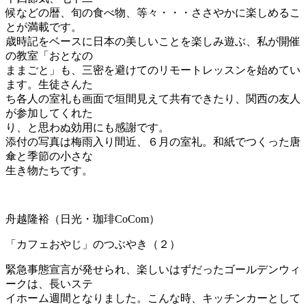
候などの暦、旬の食べ物、等々・・・ささやかに楽しめるこ
とが満載です。
歳時記をベースに日本の美しいことを楽しみ遊ぶ、私が開催
の教室「おとなの
ままごと」も、三密を避けてのリモートレッスンを始めてい
ます。生徒さんた
ち各人の室礼も画面で垣間見えて共有できたり、関西の友人
が参加してくれた
り、と思わぬ効用にも感謝です。
添付の写真は梅雨入り間近、６月の室礼。和紙でつくった唐
傘と季節の小さな
生き物たちです。
舟越隆裕（日光・珈琲CoCom）
「カフェおやじ」のつぶやき（２）
緊急事態宣言が発せられ、楽しいはずだったゴールデンウィ
ークは、長いステ
イホーム週間となりました。こんな時、キッチンカーとして