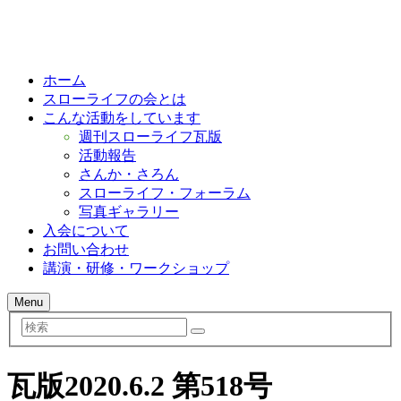
ホーム
スローライフの会とは
こんな活動をしています
週刊スローライフ瓦版
活動報告
さんか・さろん
スローライフ・フォーラム
写真ギャラリー
入会について
お問い合わせ
講演・研修・ワークショップ
Menu
検
索
瓦版2020.6.2 第518号