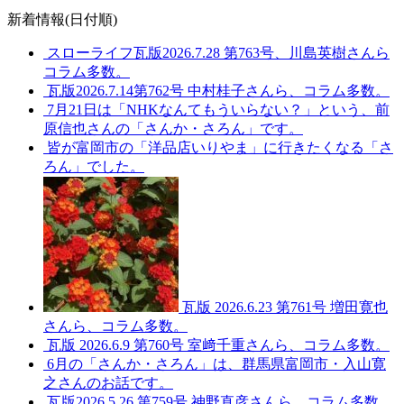
新着情報(日付順)
スローライフ瓦版2026.7.28 第763号、川島英樹さんら
コラム多数。
瓦版2026.7.14第762号 中村桂子さんら、コラム多数。
7月21日は「NHKなんてもういらない？」という、前
原信也さんの「さんか・さろん」です。
皆が富岡市の「洋品店いりやま」に行きたくなる「さ
ろん」でした。
瓦版 2026.6.23 第761号 増田寛也
さんら、コラム多数。
瓦版 2026.6.9 第760号 室﨑千重さんら、コラム多数。
6月の「さんか・さろん」は、群馬県富岡市・入山寛
之さんのお話です。
瓦版2026.5.26 第759号 神野直彦さんら、コラム多数。