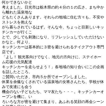
何かできないかと
考えました。日光市は栃木県の約４分の１の広さ、まち中か
ら離れた温泉地な
どもたくさんあります。それらの地域に住む方々も、不安や
ストレスを抱えな
がら暮らされているはず。そんな今、ちょっと目新しいキッ
チンカーが行くこ
とで、少しでも刺激になり、リフレッシュしていただけない
かなと。何より、
キッチンカーは基本的に３密を避けられるテイクアウト専門
店です。
「よし！ 観光客向けでなく、地元の方向けに、ステイホー
ム応援の元気配達
キッチンカーを走らせよう！」各地域の知り合いにこの企画
を話したところ、
ご賛同いただき、市内５か所でオープンしました。
休業を余儀なくされている温泉地の女将さんたち、学校が休
みで友達にも会う
機会のない子どもたち、ママ友たち・・・。キッチンカーオ
ープンを機に、い
ろいろな方が密を避けて集まり、あふれる笑顔の再会シーン