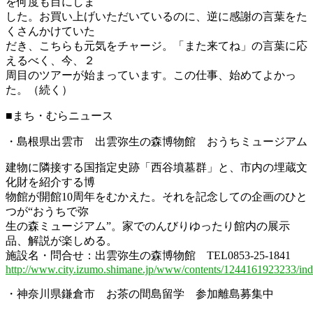
を何度も目にしま
した。お買い上げいただいているのに、逆に感謝の言葉をた
くさんかけていた
だき、こちらも元気をチャージ。「また来てね」の言葉に応
えるべく、今、２
周目のツアーが始まっています。この仕事、始めてよかっ
た。（続く）
■まち・むらニュース
・島根県出雲市 出雲弥生の森博物館 おうちミュージアム
建物に隣接する国指定史跡「西谷墳墓群」と、市内の埋蔵文
化財を紹介する博
物館が開館10周年をむかえた。それを記念しての企画のひと
つが“おうちで弥
生の森ミュージアム”。家でのんびりゆったり館内の展示
品、解説が楽しめる。
施設名・問合せ：出雲弥生の森博物館 TEL0853-25-1841
http://www.city.izumo.shimane.jp/www/contents/1244161923233/ind
・神奈川県鎌倉市 お茶の間島留学 参加離島募集中