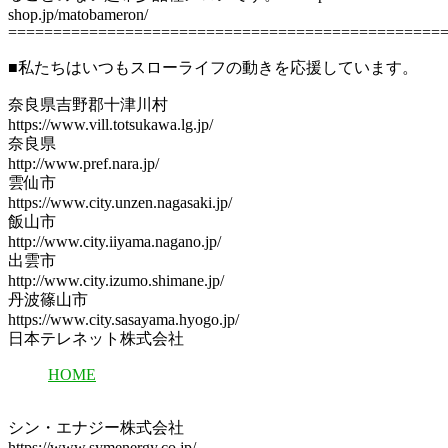
shop.jp/matobameron/
================================================
■私たちはいつもスローライフの動きを応援しています。
奈良県吉野郡十津川村
https://www.vill.totsukawa.lg.jp/
奈良県
http://www.pref.nara.jp/
雲仙市
https://www.city.unzen.nagasaki.jp/
飯山市
http://www.city.iiyama.nagano.jp/
出雲市
http://www.city.izumo.shimane.jp/
丹波篠山市
https://www.city.sasayama.hyogo.jp/
日本テレネット株式会社
HOME
シン・エナジー株式会社
https://www.symenergy.co.jp/