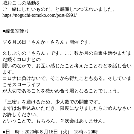
域おこしの活動を
ご一緒にしたいものだ、と感謝しつつ味わいました。
https://noguchi-tomoko.com/post-6991/
■編集室便り
▽６月16日「さんか・さろん」開催です。
久しぶりの「さろん」です。ここ数か月の自粛生活やまだま
だ続くコロナとの
闘いのなかで、お互い感じたこと考えたことなどを話し合い
ます。
コロナに負けないで、そこから得たこともある。そしていま
こそスローライフ
が大切であることを確かめ合う場となることでしょう。
「三密」を避けるため、少人数での開催です。
まずはお申込みいただき、限度になりましたらごめんなさい
お許しください、
ということで。もちろん、２次会はありません。
●日 時：2020年６月16日（火) 18時～20時