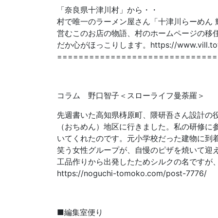
「奈良県十津川村」から・・
村で唯一のラーメン屋さん「十津川らーめん 輝
営むこのお店の物語、村のホームページの移
だか心がほっこりします。https://www.vill.totsuka
==============================
コラム 野口智子＜スローライフ曼荼羅＞
先週書いた高知県梼原町、隈研吾さん設計の役
（おちめん）地区に行きました。私の研修に
いてくれたのです。元小学校だった建物に到
笑う女性グループが、自慢のピザを焼いて迎
工品作りから出発したためシルクの名ですが
https://noguchi-tomoko.com/post-7776/
■編集室便り