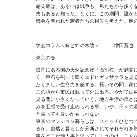
感染症は、あるいは戦争も、私たちから多くを
失もあると知った。とくに、この期間、誰か
機会を奪われた若者たちの損失を考えた。胸
学会コラム＜緑と絆の木陰＞ 増田寛也（
東京の春
盛岡にある国の天然記念物「石割桜」が満開に
く、巨石を割って咲くエドヒガンザクラを見
たくましい生命力を感ずる。長い冬の間、家
この頃から市民は競って外に出る。やがて山
見る間に小さくなっていく。地方生活の良さ
みを五感で受け止められる事。いや、日々の
と言っても良いかもしれない。
東京のマンション暮らしは、スイッチひとつ
るが、自然と暮らしが分断されてそれぞれを
題をどこか他人事と思ってしまうのは、こん