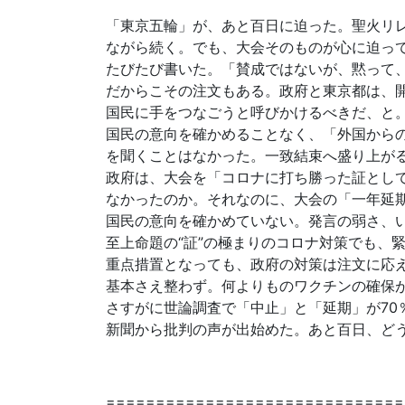
「東京五輪」が、あと百日に迫った。聖火リ
ながら続く。でも、大会そのものが心に迫っ
たびたび書いた。「賛成ではないが、黙って
だからこその注文もある。政府と東京都は、
国民に手をつなごうと呼びかけるべきだ、と
国民の意向を確かめることなく、「外国から
を聞くことはなかった。一致結束へ盛り上が
政府は、大会を「コロナに打ち勝った証とし
なかったのか。それなのに、大会の「一年延
国民の意向を確かめていない。発言の弱さ、
至上命題の“証”の極まりのコロナ対策でも、
重点措置となっても、政府の対策は注文に応え
基本さえ整わず。何よりものワクチンの確保
さすがに世論調査で「中止」と「延期」が70
新聞から批判の声が出始めた。あと百日、ど
==============================