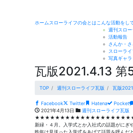
ホーム
スローライフの会とは
こんな活動をし
週刊スロー
活動報告
さんか・さ
スローライ
写真ギャラ
瓦版2021.4.13 第
TOP
週刊スローライフ瓦版
瓦版2021
Facebook
Twitter
Hatena
Pocket
2021年4月13日
週刊スローライフ瓦版
★★★★★★★★★★★★★★★★★★★
新緑・４月。入学式とか入社式の話題がにぎ
昨年は見送った入学式をあげて話題を呼んだと