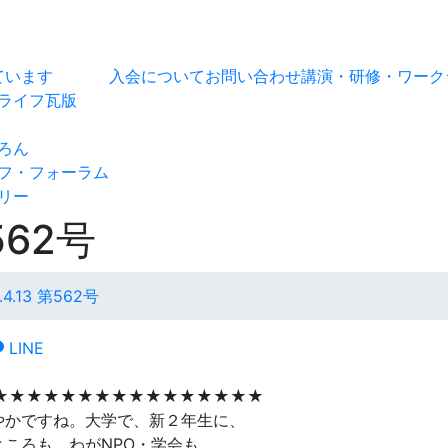
ています
入会について
お問い合わせ
講演・研修・ワーク
ライフ瓦版
ろん
フ・フォーラム
リー
562号
.4.13 第562号
LINE
★★★★★★★★★★★★★★★★
やかですね。大学で、新２年生に、
ころも。わがNPO・学会も