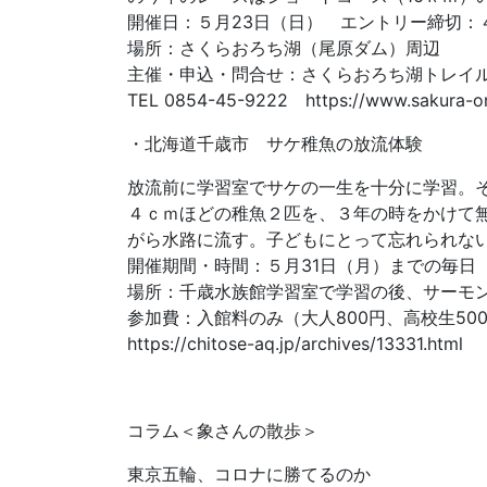
開催日：５月23日（日） エントリー締切：
場所：さくらおろち湖（尾原ダム）周辺
主催・申込・問合せ：さくらおろち湖トレイ
TEL 0854-45-9222 https://www.sakura-oro
・北海道千歳市 サケ稚魚の放流体験
放流前に学習室でサケの一生を十分に学習。そ
４ｃｍほどの稚魚２匹を、３年の時をかけて
がら水路に流す。子どもにとって忘れられな
開催期間・時間：５月31日（月）までの毎日 1
場所：千歳水族館学習室で学習の後、サーモ
参加費：入館料のみ（大人800円、高校生50
https://chitose-aq.jp/archives/13331.html
コラム＜象さんの散歩＞
東京五輪、コロナに勝てるのか