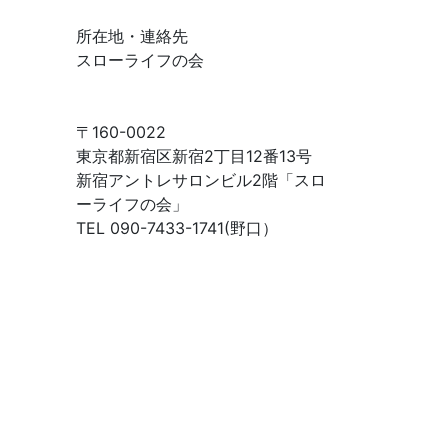
イ
ム
所在地・連絡先
ラ
スローライフの会
イ
ン
で
〒160-0022
探
東京都新宿区新宿2丁目12番13号
す
新宿アントレサロンビル2階「スロ
ーライフの会」
TEL 090-7433-1741(野口）