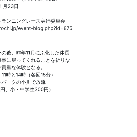
４月23日
ルランニングレース実行委員会
chi.jp/event-blog.php?id=875
の後、昨年11月にふ化した体長
無事に戻ってくれることを祈りな
い貴重な体験となる。
1時と14時（各回15分）
ンパークの小川で放流
0円、小・中学生300円）