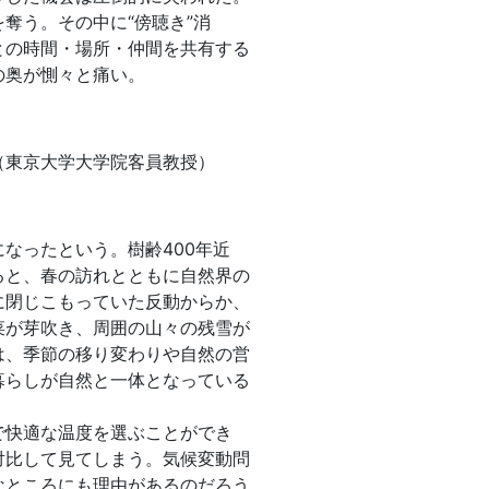
奪う。その中に“傍聴き”消
との時間・場所・仲間を共有する
の奥が惻々と痛い。
東京大学大学院客員教授）
なったという。樹齢400年近
ると、春の訪れとともに自然界の
に閉じこもっていた反動からか、
菜が芽吹き、周囲の山々の残雪が
は、季節の移り変わりや自然の営
暮らしが自然と一体となっている
で快適な温度を選ぶことができ
対比して見てしまう。気候変動問
なところにも理由があるのだろう。