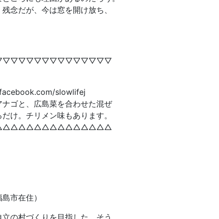
。残念だが、今は窓を開け放ち、
▽▽▽▽▽▽▽▽▽▽▽▽▽▽▽
ook.com/slowlifej
アナゴと、広島菜を合わせた混ぜ
るだけ。チリメン味もあります。
△△△△△△△△△△△△△△△
福島市在住）
自立の村づくりを目指した。そう