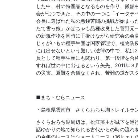
した中、村の特産品となるものを作り、飯舘
会が七つできた。その中の一つに「イータテ
会長に選ばれた私の悪銭苦闘の挑戦が始まっ
たて雪っ娘」かぼちゃも品種改良した菅野元
の新規作物を同時に手掛けながら研究会の会
じゃがいもの種芋生産は国家管理で、植物防
には出せないという厳しい法律の中で、私は2
員として種芋生産にも関わり、第一段階を合
すれば世の中に出せるという矢先、2011年３
の災害。避難を余儀なくされ、苦難の道がス
■まち・むらニュース
・島根県雲南市 さくらおろち湖トレイルラ
さくらおろち湖周辺は、松江藩主が城下を巡
話ゆかりの地で知られる古代からの時の流れ
の今年のレースはショートコース（16ｋｍ）