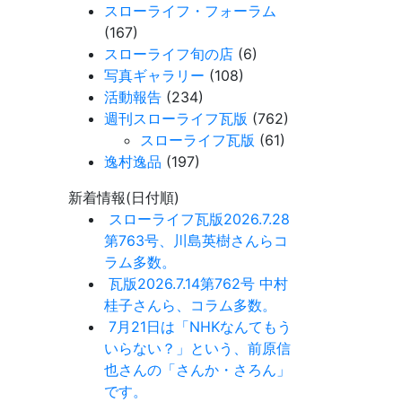
スローライフ・フォーラム
(167)
スローライフ旬の店
(6)
写真ギャラリー
(108)
活動報告
(234)
週刊スローライフ瓦版
(762)
スローライフ瓦版
(61)
逸村逸品
(197)
新着情報(日付順)
スローライフ瓦版2026.7.28
第763号、川島英樹さんらコ
ラム多数。
瓦版2026.7.14第762号 中村
桂子さんら、コラム多数。
7月21日は「NHKなんてもう
いらない？」という、前原信
也さんの「さんか・さろん」
です。