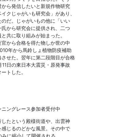
村から発信したいと新規作物研究
ベイクじゃがいも研究会」があり、
たのだ。じゃがいもの他に「いい
一氏から研究会に提供され、二つ
員と共に取り組みが始まった。
疫官から合格を得た物しか世の中
010年から馬鈴しょ植物防疫補助
格させた。翌年に第二段階目が合格
月11日の東日本大震災・原発事故
タートした。
ンニングレース参加者受付中
行したという殿様街道や、出雲神
を感じるのどかな風景。その中で
のみに縮小して開催される。