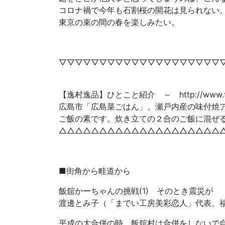
コロナ禍で今年も石割桜の開花は見られない
東京の束の間の春を楽しみたい。
▽▽▽▽▽▽▽▽▽▽▽▽▽▽▽▽▽▽▽▽
【逸村逸品】ひとこと紹介 ～ http://www.faceb
広島市「広島菜ごはん」。瀬戸内産の味付焼
ご飯の素です。炊き立ての２合のご飯に混ぜ
△△△△△△△△△△△△△△△△△△△△
■街角から畦道から
飯舘かーちゃんの挑戦(1) そのとき震災が
渡邊とみ子（「までい工房美彩恋人」代表、
平成の大合併の時、飯舘村は合併をしないで