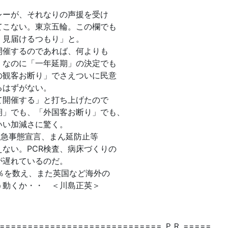
レーが、それなりの声援を受け
てこない。東京五輪。この欄でも
、見届けるつもり」と。
開催するのであれば、何よりも
。なのに「一年延期」の決定でも
の観客お断り」でさえついに民意
るはずがない。
て開催する」と打ち上げたので
期」でも、「外国客お断り」でも、
いい加減さに驚く。
緊急事態宣言、まん延防止等
ない。PCR検査、病床づくりの
が遅れているのだ。
％を数え、また英国など海外の
う動くか・・ ＜川島正英＞
============================= ＰＲ =====