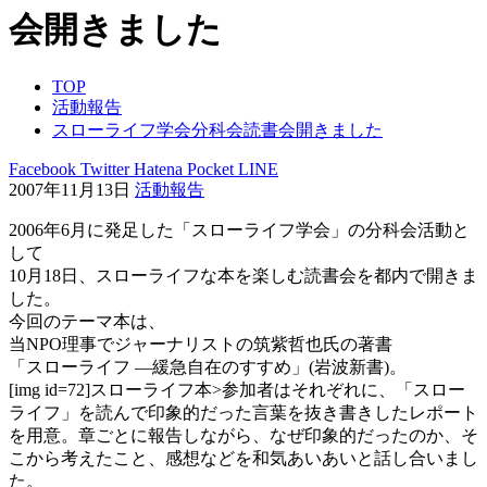
会開きました
TOP
活動報告
スローライフ学会分科会読書会開きました
Facebook
Twitter
Hatena
Pocket
LINE
2007年11月13日
活動報告
2006年6月に発足した「スローライフ学会」の分科会活動と
して
10月18日、スローライフな本を楽しむ読書会を都内で開きま
した。
今回のテーマ本は、
当NPO理事でジャーナリストの筑紫哲也氏の著書
「スローライフ ―緩急自在のすすめ」(岩波新書)。
[img id=72]スローライフ本>参加者はそれぞれに、「スロー
ライフ」を読んで印象的だった言葉を抜き書きしたレポート
を用意。章ごとに報告しながら、なぜ印象的だったのか、そ
こから考えたこと、感想などを和気あいあいと話し合いまし
た。