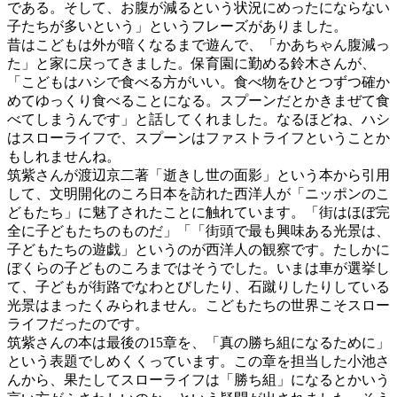
である。そして、お腹が減るという状況にめったにならない
子たちが多いという」というフレーズがありました。
昔はこどもは外が暗くなるまで遊んで、「かあちゃん腹減っ
た」と家に戻ってきました。保育園に勤める鈴木さんが、
「こどもはハシで食べる方がいい。食べ物をひとつずつ確か
めてゆっくり食べることになる。スプーンだとかきまぜて食
べてしまうんです」と話してくれました。なるほどね、ハシ
はスローライフで、スプーンはファストライフということか
もしれませんね。
筑紫さんが渡辺京二著「逝きし世の面影」という本から引用
して、文明開化のころ日本を訪れた西洋人が「ニッポンのこ
どもたち」に魅了されたことに触れています。「街はほぼ完
全に子どもたちのものだ」「「街頭で最も興味ある光景は、
子どもたちの遊戯」というのが西洋人の観察です。たしかに
ぼくらの子どものころまではそうでした。いまは車が選挙し
て、子どもが街路でなわとびしたり、石蹴りしたりしている
光景はまったくみられません。こどもたちの世界こそスロー
ライフだったのです。
筑紫さんの本は最後の15章を、「真の勝ち組になるために」
という表題でしめくくっています。この章を担当した小池さ
んから、果たしてスローライフは「勝ち組」になるとかいう