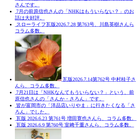
さんです。
7月の前原信也さんの「NHKはもういらない？」のお
話は大好評。
スローライフ瓦版2026.7.28 第763号、川島英樹さんら
コラム多数。
瓦版2026.7.14第762号 中村桂子さ
んら、コラム多数。
7月21日は「NHKなんてもういらない？」という、前
原信也さんの「さんか・さろん」です。
皆が富岡市の「洋品店いりやま」に行きたくなる「さ
ろん」でした。
瓦版 2026.6.23 第761号 増田寛也さんら、コラム多数。
瓦版 2026.6.9 第760号 室﨑千重さんら、コラム多数。