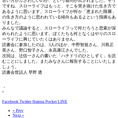
言い方がふさわしいのか、という疑問が出されました。そう
ですね、スローライフはもっと、そこを突き抜けた生き方で
あるように思います。スローライフが何か「恵まれた階層」
の生き方のように思われている傾向もあるよという指摘もあ
りました。
みんなで議論すると、スローライフって何だろうと思索が深
められたように思います。ぼくたちも何となくはやりのスロ
ーライフに興じていたくはありません。
読書会に参加したのは、3人のほか、中野智規さん、川島正
英さん、野口智子さん、永高康江さんでした。
次回は、辻信一さんの書いた「ハチドリのひとしずく」を読
むことにしました。またみなさんに報告することにいたしま
しょう。
読書会世話人 早野 透
・
“
Facebook
Twitter
Hatena
Pocket
LINE
« Prev
Next »