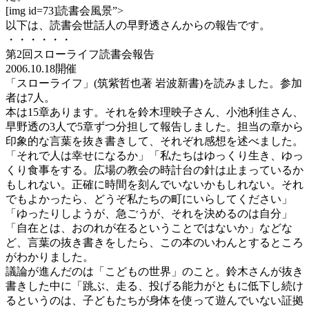
[img id=73]読書会風景”>
以下は、読書会世話人の早野透さんからの報告です。
・・・・・・
第2回スローライフ読書会報告
2006.10.18開催
「スローライフ」(筑紫哲也著 岩波新書)を読みました。参加
者は7人。
本は15章あります。それを鈴木理映子さん、小池利佳さん、
早野透の3人で5章ずつ分担して報告しました。担当の章から
印象的な言葉を抜き書きして、それぞれ感想を述べました。
「それで人は幸せになるか」「私たちはゆっくり生き、ゆっ
くり食事をする。広場の教会の時計台の針は止まっているか
もしれない。正確に時間を刻んでいないかもしれない。それ
でもよかったら、どうぞ私たちの町にいらしてください」
「ゆったりしようが、急ごうが、それを決めるのは自分」
「自在とは、おのれが在るということではないか」などな
ど、言葉の抜き書きをしたら、この本のいわんとするところ
がわかりました。
議論が進んだのは「こどもの世界」のこと。鈴木さんが抜き
書きした中に「跳ぶ、走る、投げる能力がともに低下し続け
るというのは、子どもたちが身体を使って遊んでいない証拠