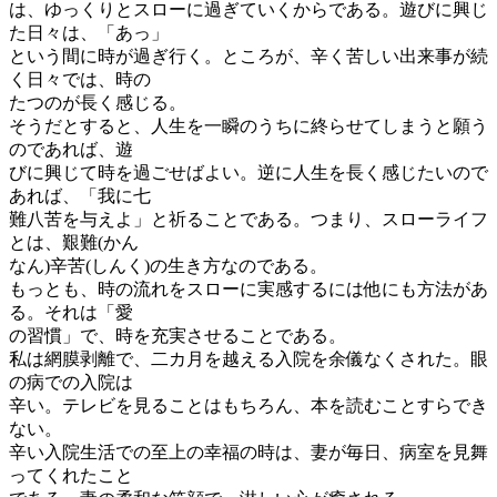
は、ゆっくりとスローに過ぎていくからである。遊びに興じ
た日々は、「あっ」
という間に時が過ぎ行く。ところが、辛く苦しい出来事が続
く日々では、時の
たつのが長く感じる。
そうだとすると、人生を一瞬のうちに終らせてしまうと願う
のであれば、遊
びに興じて時を過ごせばよい。逆に人生を長く感じたいので
あれば、「我に七
難八苦を与えよ」と祈ることである。つまり、スローライフ
とは、艱難(かん
なん)辛苦(しんく)の生き方なのである。
もっとも、時の流れをスローに実感するには他にも方法があ
る。それは「愛
の習慣」で、時を充実させることである。
私は網膜剥離で、二カ月を越える入院を余儀なくされた。眼
の病での入院は
辛い。テレビを見ることはもちろん、本を読むことすらでき
ない。
辛い入院生活での至上の幸福の時は、妻が毎日、病室を見舞
ってくれたこと