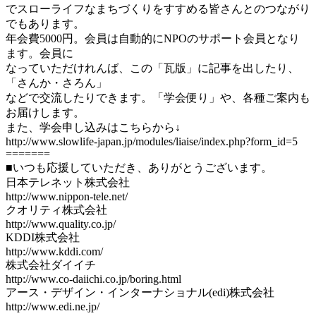
でスローライフなまちづくりをすすめる皆さんとのつながり
でもあります。
年会費5000円。会員は自動的にNPOのサポート会員となり
ます。会員に
なっていただけれんば、この「瓦版」に記事を出したり、
「さんか・さろん」
などで交流したりできます。「学会便り」や、各種ご案内も
お届けします。
また、学会申し込みはこちらから↓
http://www.slowlife-japan.jp/modules/liaise/index.php?form_id=5
=======
■いつも応援していただき、ありがとうございます。
日本テレネット株式会社
http://www.nippon-tele.net/
クオリティ株式会社
http://www.quality.co.jp/
KDDI株式会社
http://www.kddi.com/
株式会社ダイイチ
http://www.co-daiichi.co.jp/boring.html
アース・デザイン・インターナショナル(edi)株式会社
http://www.edi.ne.jp/