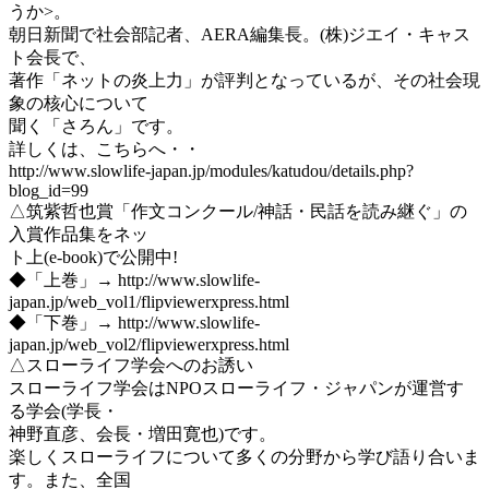
うか>。
朝日新聞で社会部記者、AERA編集長。(株)ジエイ・キャス
ト会長で、
著作「ネットの炎上力」が評判となっているが、その社会現
象の核心について
聞く「さろん」です。
詳しくは、こちらへ・・
http://www.slowlife-japan.jp/modules/katudou/details.php?
blog_id=99
△筑紫哲也賞「作文コンクール/神話・民話を読み継ぐ」の
入賞作品集をネッ
ト上(e-book)で公開中!
◆「上巻」→ http://www.slowlife-
japan.jp/web_vol1/flipviewerxpress.html
◆「下巻」→ http://www.slowlife-
japan.jp/web_vol2/flipviewerxpress.html
△スローライフ学会へのお誘い
スローライフ学会はNPOスローライフ・ジャパンが運営す
る学会(学長・
神野直彦、会長・増田寛也)です。
楽しくスローライフについて多くの分野から学び語り合いま
す。また、全国