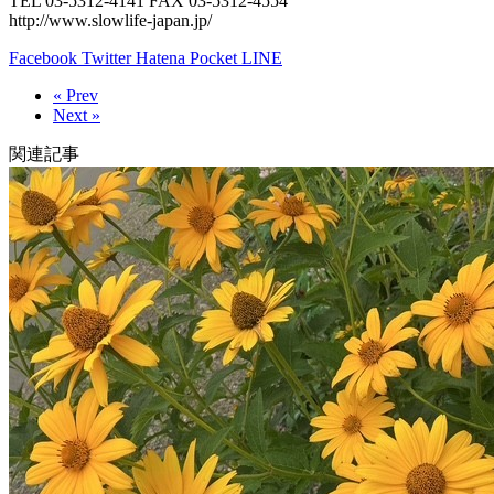
TEL 03-5312-4141 FAX 03-5312-4554
http://www.slowlife-japan.jp/
Facebook
Twitter
Hatena
Pocket
LINE
« Prev
Next »
関連記事