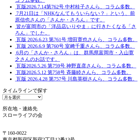
コラム多数。
瓦版2026.7.14第762号 中村桂子さんら、コラム多数。
7月21日は「NHKなんてもういらない？」という、前
原信也さんの「さんか・さろん」です。
皆が富岡市の「洋品店いりやま」に行きたくなる「さ
ろん」でした。
瓦版 2026.6.23 第761号 増田寛也さんら、コラム多数。
瓦版 2026.6.9 第760号 室﨑千重さんら、コラム多数。
6月の「さんか・さろん」は、群馬県富岡市・入山寛
之さんのお話です。
瓦版2026.5.26 第759号 神野直彦さんら、コラム多数。
瓦版2026.5.12 第758号 斉藤睦さんら、コラム多数。
瓦版 2026.4.28 第757号 川島英樹さんら、コラム多数。
タイムラインで探す
タ
イ
所在地・連絡先
ム
スローライフの会
ラ
イ
ン
〒160-0022
で
東京都新宿区新宿2丁目12番13号