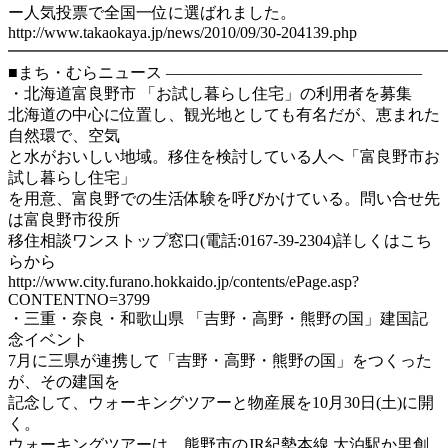
ー人気投票で全国一位に選ばれました。
http://www.takaokaya.jp/news/2010/09/30-204139.php
━━━━━━━━━━━━━━━━━━━━━━━━━━━
■まち・むらニュース ————————————————
・北海道富良野市 「お試し暮らし住宅」の利用者を募集
北海道の中心に位置し、観光地としても有名だが、恵まれた
自然環で、空気
と水がおいしい地域。移住を検討している人へ「富良野市お
試し暮らし住宅」
を用意、富良野での生活体験を呼びかけている。問い合せ先
は富良野市役所
移住相談ワンストップ窓口(電話:0167-39-2304)詳しくはこち
らから
http://www.city.furano.hokkaido.jp/contents/ePage.asp?
CONTENTNO=3799
・三重・奈良・和歌山県 「吉野・高野・熊野の国」建国記
念イベント
7月に三県が連携して「吉野・高野・熊野の国」をつくった
が、その建国を
記念して、ウォーキングツアーと物産展を10月30日(土)に開
く。
ウォーキングツアーは、熊野市のJR紀勢本線 大泊駅か里創