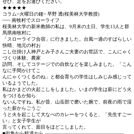
ぜひ、足をお運びください。
★★★★★
コラム<火曜日の鐘> 早野 透(桜美林大学教授)
~~~ 南牧村でスローライフ
桜美林大学の新米教師の私は、9月末の土日、学生13人と群
馬県南牧村に
「スローライフ合宿」に行きました。台風一過のすばらしい
快晴、地元の村お
こし仕掛け人神戸とみ子さんご夫妻のお世話で、こんにゃく
づくり体験、農家
訪問、そしてコテージでの自炊などを楽しみました。「こん
なに手間かけてこ
んにゃくつくるのね」と都会育ちの学生はしみじみ感じって
いるようでした。
私はかまどの火起こしをしました。いまの学生は薪にどう火
をつけるか知ら
ないんですね。私が昔、山岳部で磨いた腕で、前夜の雨で湿
った薪からごうご
うと火を起こして大なべのカレーをつくると、「先生すごー
い」と女子学生が
言ってくれて、面目をほどこしました。
■街角から畦道から ————————————————–