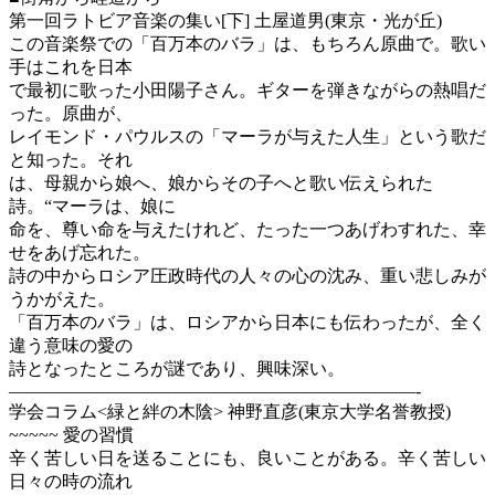
第一回ラトビア音楽の集い[下] 土屋道男(東京・光が丘)
この音楽祭での「百万本のバラ」は、もちろん原曲で。歌い
手はこれを日本
で最初に歌った小田陽子さん。ギターを弾きながらの熱唱だ
った。原曲が、
レイモンド・パウルスの「マーラが与えた人生」という歌だ
と知った。それ
は、母親から娘へ、娘からその子へと歌い伝えられた
詩。“マーラは、娘に
命を、尊い命を与えたけれど、たった一つあげわすれた、幸
せをあげ忘れた。
詩の中からロシア圧政時代の人々の心の沈み、重い悲しみが
うかがえた。
「百万本のバラ」は、ロシアから日本にも伝わったが、全く
違う意味の愛の
詩となったところが謎であり、興味深い。
———————————————————————-
学会コラム<緑と絆の木陰> 神野直彦(東京大学名誉教授)
~~~~~ 愛の習慣
辛く苦しい日を送ることにも、良いことがある。辛く苦しい
日々の時の流れ