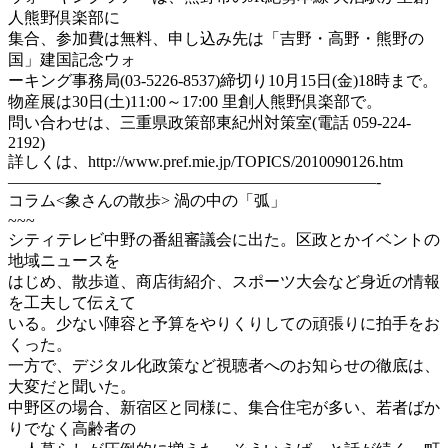
人熊野倶楽部に
集合、参加費は無料、申し込み先は「吉野・高野・熊野の
国」建国記念ウォ
ーキング事務局(03-5226-8537)締切り10月15日(金)18時まで。
物産展は30日(土)11:00～17:00 里創人熊野倶楽部で。
問い合わせは、三重県政策部東紀州対策室(電話 059-224-
2192)
詳しくは、http://www.pref.mie.jp/TOPICS/2010090126.htm
———————————————————————-
コラム<象さんの散歩> 渦の中の「弧」
~~~
シティテレビ中野の番組審議会に出た。区政とかイベントの
地域ニュースを
はじめ、散歩道、商店街紹介、スポーツ大会など身近の情報
を工夫して伝えて
いる。少ない陣容と予算をやりくりしての頑張りに拍手をお
くった。
一方で、デジタル化政策など視聴者へのお知らせの徹底は、
大変だと聞いた。
中野区の場合、新宿区と同様に、集合住宅が多い、若者ばか
りでなく高齢者の