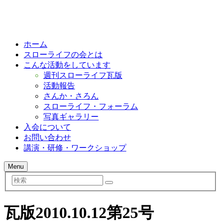
ホーム
スローライフの会とは
こんな活動をしています
週刊スローライフ瓦版
活動報告
さんか・さろん
スローライフ・フォーラム
写真ギャラリー
入会について
お問い合わせ
講演・研修・ワークショップ
Menu
検
索
瓦版2010.10.12第25号