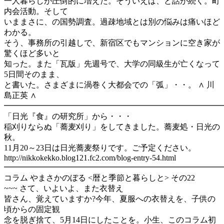
一人暮らしが圧倒的に増えた。そういえば、と話が続く。町
内会活動。そして
いままさに、の国勢調査。過疎地域とは別の悩みは痛いほど
わかる。
そう、事務所の引越しで、新宿区でもマンションに空き家が
驚くほど多いと
知った。また「瓦版」先週号で、大学の同級生が亡くなって
5日間そのまま、
と書いた。さまざまに渦巻く大都会での「弧」・・。 ∧ 川
島正英 ∧
━━━━━━━━━━━━━━━━━━━━━━━━━━━━
「日光『食』の研究所」から・・・
稲刈りならぬ「蕎麦刈り」をしてきました。蕎麦処・日光の
秋。
11月20～23日は日光蕎麦祭りです。ご予定ください。
http://nikkokekko.blog121.fc2.com/blog-entry-54.html
━━━━━━━━━━━━━━━━━━━━━━━━━━━
コラム やまさかのぼる <暦と季節と暮らしと> その22
~~~ さて、いよいよ、また衣替え
皆さん、覚えていますか?今年、夏服への衣替えを、子供の
頃からの固定観
念を脱ぎ捨て、5月14日にしたことを。小生、このコラム初