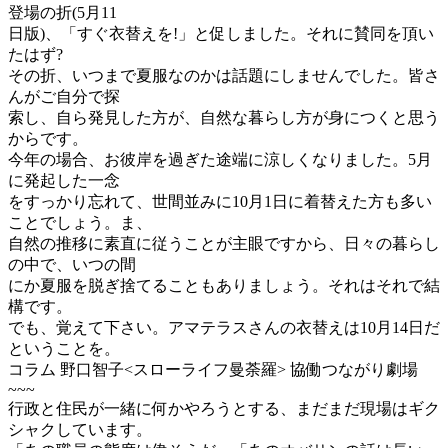
登場の折(5月11
日版)、「すぐ衣替えを!」と促しました。それに賛同を頂い
たはず?
その折、いつまで夏服なのかは話題にしませんでした。皆さ
んがご自分で探
索し、自ら発見した方が、自然な暮らし方が身につくと思う
からです。
今年の場合、お彼岸を過ぎた途端に涼しくなりました。5月
に発起した一念
をすっかり忘れて、世間並みに10月1日に着替えた方も多い
ことでしょう。ま、
自然の推移に素直に従うことが主眼ですから、日々の暮らし
の中で、いつの間
にか夏服を脱ぎ捨てることもありましょう。それはそれで結
構です。
でも、覚えて下さい。アマテラスさんの衣替えは10月14日だ
ということを。
コラム 野口智子<スローライフ曼荼羅> 協働つながり劇場
~~~
行政と住民が一緒に何かやろうとする、まだまだ現場はギク
シャクしています。