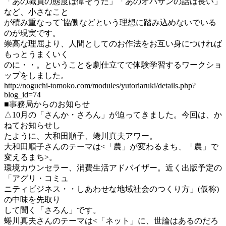
「あの職員の態度は偉そうだ」「あのオバサンの話は長い」
など、小さなこと
が積み重なって`協働などという理想に踏み込めないでいる
のが現実です。
崇高な理屈より、人間としてのお作法をお互い身につければ
もっとうまくいく
のに・・。ということを劇仕立てで体験学習するワークショ
ップをしました。
http://noguchi-tomoko.com/modules/yutoriaruki/details.php?
blog_id=74
■事務局からのお知らせ
△10月の「さんか・さろん」が迫ってきました。今回は、か
ねてお知らせし
たように、大和田順子、蜷川真夫アワー。
大和田順子さんのテーマは<「農」が変わるまち、「農」で
変えるまち>。
環境カウンセラー、消費生活アドバイザー。近く出版予定の
「アグリ・コミュ
ニティビジネス・・しあわせな地域社会のつくり方」(仮称)
の中味を先取り
して聞く「さろん」です。
蜷川真夫さんのテーマは<「ネット」に、世論はあるのだろ