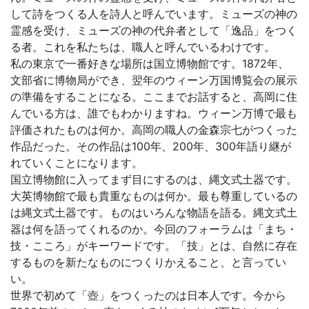
して詩をつくる人を詩人と呼んでいます。ミューズの神の
霊感を受け、ミューズの神の代弁者として「逸品」をつく
る者。これを私たちは、職人と呼んでいるわけです。
私の東京で一番好きな場所は国立博物館です。1872年、
文部省に博物局ができ、翌年のウィーン万国博覧会の展示
の準備をすることになる。ここまでお話すると、高岡に住
んでいる方は、誰でもわかりますね。ウィーン万博で最も
評価されたものは何か。高岡の職人の金森宗七がつくった
作品だった。その作品は100年、200年、300年語り継が
れていくことになります。
国立博物館に入ってまず目にするのは、縄文式土器です。
大英博物館で最も貴重なものは何か。最も尊重しているの
は縄文式土器です。ものはいろんな物語を語る。縄文式土
器は何を語ってくれるのか。今回のフォーラムは「まち・
技・こころ」がキーワードです。「技」とは、自然に存在
するものを新たなものにつくりかえること、と言ってい
い。
世界で初めて「壺」をつくったのは日本人です。今から