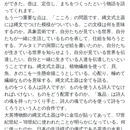
ができた。壺は、定住し、まちをつくったという物語を語
ってくれます。
もう一つ重要な点は、「こころ」の問題です。縄文式土器
には縄文でつけた模様がついている。この文様は何を意味
するのか。具象芸術です。自分たちが見ている世界、自分
たちが一緒に生活しているものを表して、仕組を知ろうと
する。アルタミアの洞窟になぜ絵を書いたのか。自分たち
が生きている世界を知らせよう。自分が見ている世界を伝
達したい。自分と一緒に生きている人達を伝達したいとい
うことですね。縄文式土器は、植物繊維を使って、貝、
魚、きのこを一生懸命描こうとしている。心配り。極めて
繊細なものを意味する。縄文式土器は全てを語る。
ものをつくる人は詩人ですが、ものを使う人も詩人でなけ
ればいけない。ものをどう配置するのか。「逸品」は詩人
の魂を持ったつくり手と、詩人の魂でものを使って詩をつ
くろうという人との合作です。
大英博物館の縄文式土器は中に金箔が貼ってあって、17世
紀世紀～18世紀に使われたことが明らかになっている。何
に使ったのか。日本の生活様式の儀式である茶道の水差し