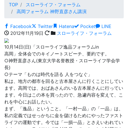
TOP
スローライフ・フォーラム
高岡フォーラム 神野直彦さん講演
Facebook
Twitter
Hatena
Pocket
LINE
2012年11月19日
スローライフ・フォーラム
10月14日(日)「スローライフ逸品フォーラムin
高岡」全体会でのキイノートスピーチ、要約です。
○神野直彦さん(東京大学名誉教授・スローライフ学会学
長)
○テーマ「ものは時代を語る 人をつなぐ」
私は、地方の都市を回ると古本屋さんに行くことにしてい
ます。高岡では、おばあさんのいる古本屋さんに行ってい
ます。今日はこの本を買ったので、急遽内容を変えて、こ
れを中心にお話したい。
まず、「逸品」ということ。「一村一品」の「一品」は、
私の定義ではせっかちに金を儲けるためにやったファスト
ライフの運動です。今では「一損一品」とさえいわれてい