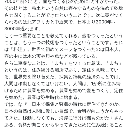
7000年前のこと。壺をつくる技のために1万年かかった。
その技とは、粘土という自然に存在するものを温めて乾燥
させ固くすることができたということです。次に壺がつく
られるのは北アフリカと中近東で、日本より2000年～
3000年遅れます。
もう一つ重要なことを教えてくれる。壺をつくったという
ことは、もう一つの技術をつくったということです。それ
は「料理」。世界で初めてスープをつくったのは日本人。
壺の中には木の実や貝や魚などが残っている。
さらに重要なことは、「まち」をつくった意味。「まち」
というのは、住み続ける場所であり、定住を意味してい
る。世界史を塗り替えた。採集と狩猟の経済のもとでは、
人間は移動しなくてはいけない。人間は、1か所に住み続
けるために農業を始める。農業を始めて壺をつくり、定住
を始めた。農業は弥生時代に始まる。
では、なぜ、日本で採集と狩猟の時代に定住できたのか。
日本の自然は人間に優しい自然で、食料が向こうからやっ
てきた。移動しなくても、海岸に行けば磯ものがたくさん
ある。食料が向こうからやってきたために住み続けること