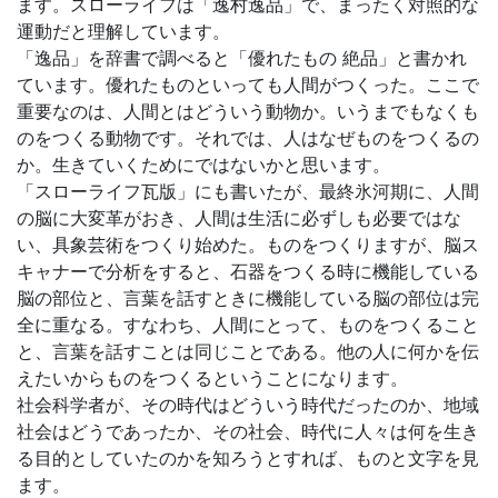
ます。スローライフは「逸村逸品」で、まったく対照的な
運動だと理解しています。
「逸品」を辞書で調べると「優れたもの 絶品」と書かれ
ています。優れたものといっても人間がつくった。ここで
重要なのは、人間とはどういう動物か。いうまでもなくも
のをつくる動物です。それでは、人はなぜものをつくるの
か。生きていくためにではないかと思います。
「スローライフ瓦版」にも書いたが、最終氷河期に、人間
の脳に大変革がおき、人間は生活に必ずしも必要ではな
い、具象芸術をつくり始めた。ものをつくりますが、脳ス
キャナーで分析をすると、石器をつくる時に機能している
脳の部位と、言葉を話すときに機能している脳の部位は完
全に重なる。すなわち、人間にとって、ものをつくること
と、言葉を話すことは同じことである。他の人に何かを伝
えたいからものをつくるということになります。
社会科学者が、その時代はどういう時代だったのか、地域
社会はどうであったか、その社会、時代に人々は何を生き
る目的としていたのかを知ろうとすれば、ものと文字を見
ます。