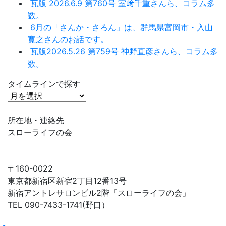
瓦版 2026.6.9 第760号 室﨑千重さんら、コラム多
数。
6月の「さんか・さろん」は、群馬県富岡市・入山
寛之さんのお話です。
瓦版2026.5.26 第759号 神野直彦さんら、コラム多
数。
タイムラインで探す
タ
イ
ム
所在地・連絡先
ラ
スローライフの会
イ
ン
で
〒160-0022
探
東京都新宿区新宿2丁目12番13号
す
新宿アントレサロンビル2階「スローライフの会」
TEL 090-7433-1741(野口）