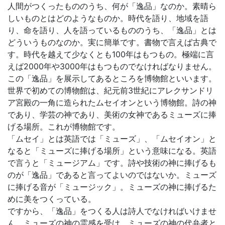
人間がつくったもののうち、何が「逸品」なのか。素晴ら
しいものとはどのようなものか。時代を語り、地域を語
り、命を語り、人を語っているもののうち、「逸品」とは
どういうものなのか。実に簡単です。書物で言えば古典で
す。時代を越えて少なくとも100年はもつもの。極端に言
えば2000年や3000年はもつものでなければなりません。
この「逸品」を展示してあるところを博物館といいます。
世界で初めての博物館は、紀元前3世紀にアレクサンドリ
ア宮殿の一角に造られたムセイオンという博物館。詩の神
であり、学芸の神であり、美術の女神であるミューズに捧
げる場所。これが博物館です。
「ムセイ」とは英語では「ミューズ」、「ムセイオン」と
なると「ミューズに捧げる場所」という意味になる。英語
で言うと「ミュージアム」です。詩や技術の神に捧げるも
のが「逸品」であると言ってよいのではないか。ミューズ
に捧げる音が「ミュージック」。ミューズの神に捧げるた
めに美をつくっている。
ですから、「逸品」をつくる人は詩人でなければいけませ
ん。ミューズの神の霊感を受け、ミューズの神の代弁者と