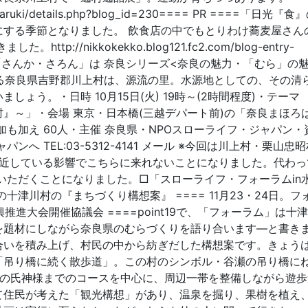
toriaruki/details.php?blog_id=230==== PR ====「日光『
にする季節となりました。 飲食店の中でもとりわけ蕎麦屋さん
://nikkokekko.blog121.fc2.com/blog-entry-
ょうの「さんか・さろん」は 奈良シリーズ<奈良の魅力・「むら」の
なる奈良県吉野郡川上村は、源流の里。水源地としての、その清
ょう。・日時 10月15日(火) 19時～(2時間程度)・テーマ 
』～」・会場 東京・日本橋(三越デパート前)の「奈良まほろ
も加え 60人・主催 奈良県・NPOスローライフ・ジャパン・
へ TEL:03-5312-4141 メール ※今回は川上村・栗山忠
接近している影響でこちらに来れないことになりました。代わっ
いただくことになりました。□「スローライフ・フォーラムin
での十津川村の『まちづくり構想案』 ==== 11月23・24日。フ
推進大会開催協議会 ====point19で、「フォーラム」は十
を題材にしながら奈良県のむらづくりを語り合います―と書き
合いを積み上げ、村民の中から紡ぎだした構想案です。きょう
「吊り橋に続く散歩道」。この村のシンボル・谷瀬の吊り橋に
山の氏神様までのコースを中心に、周辺一帯を整備しながら遊歩
て住民が考えた「観光構想」があり、温泉を掘り、果樹を植え