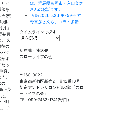
くりと
は、群馬県富岡市・入山寛之
講師を
さんのお話です。
0円(交
瓦版2026.5.26 第759号 神
環境財
野直彦さんら、コラム多数。
のっけ丼」
タイムラインで探す
行委員
タ
。 久
イ
戦後の
ム
所在地・連絡先
ンパク
ラ
スローライフの会
おかず
イ
在だっ
ン
刺身、
で
〒160-0022
わう。
探
東京都新宿区新宿2丁目12番13号
沢の
す
新宿アントレサロンビル2階「スロ
島正英
ーライフの会」
した。
TEL 090-7433-1741(野口）
いい町
た。そ