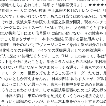
水源地のむら」あれこれ。詳細は「編集室便り」に。★★★★
フ掛川)~~~ 人に温かい技術 浄土真宗の10月のカレンダーに『
なんです』と書かれています。あれこれ当てはめて確かに、です
。それは、筑波大学大学院の山海嘉之教授が開発、現在ベンチ
ボーグ型ロボットスーツ『HAL』でした。 人が動こうとする
気や機能低下により信号通りに筋肉が動けない。その障害をH
ッチして動きをサポート、本来の機能を回復する福祉用具です
行訓練、自分の足だけでヴァージンロードを歩く例が紹介され
齢化社会での必要性、ドイツでの医療用具としての保険適用・・
“人に温かい技術だそうです。この『HAL』に出会って、私は
ットを不快に見たことを。学会コラム<緑と絆の木陰> 中村桂子
はいけないと思いながら 皆さまおっしゃる通り、今東京でのオ
ニアモーターカー構想を打ち上げるこの国のリーダーたちは、
ていないとしか言えませんね。 日本列島に暮らす人々が、宮沢
きるようにしたいと思ったら、東京一極集中を更に進める施策
しろうとにもわかります。しかも競技場拡張のために外苑の緑
す。神宮の森は、東京の未来を見据えてつくられた場所であり
。そういう認識のない人が、ただ土木工事をやろうとするのは