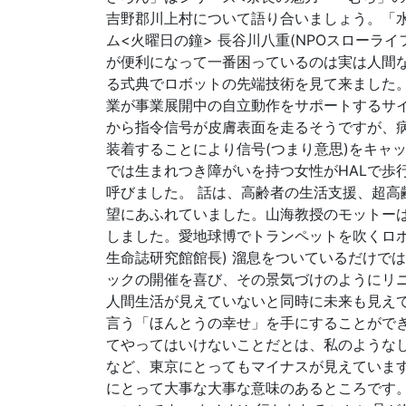
吉野郡川上村について語り合いましょう。「
ム<火曜日の鐘> 長谷川八重(NPOスローライ
が便利になって一番困っているのは実は人間
る式典でロボットの先端技術を見て来ました
業が事業展開中の自立動作をサポートするサイ
から指令信号が皮膚表面を走るそうですが、病
装着することにより信号(つまり意思)をキャ
では生まれつき障がいを持つ女性がHALで歩
呼びました。 話は、高齢者の生活支援、超高
望にあふれていました。山海教授のモットーは
しました。愛地球博でトランペットを吹くロボ
生命誌研究館館長) 溜息をついているだけで
ックの開催を喜び、その景気づけのようにリ
人間生活が見えていないと同時に未来も見え
言う「ほんとうの幸せ」を手にすることがで
てやってはいけないことだとは、私のような
など、東京にとってもマイナスが見えていま
にとって大事な大事な意味のあるところです