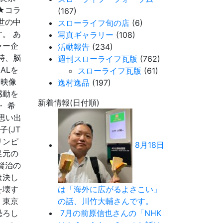
★コラ
(167)
世の中
スローライフ旬の店
(6)
。 あ
写真ギャラリー
(108)
ャー企
活動報告
(234)
時、脳
週刊スローライフ瓦版
(762)
ALを
スローライフ瓦版
(61)
。映像
逸村逸品
(197)
感動を
新着情報(日付順)
 希
思い出
(JT
リンピ
8月18日
足元の
賢治の
は決し
を壊す
は「海外に広がるよさこい」
、東京
の話、川竹大輔さんです。
恐ろし
7月の前原信也さんの「NHK