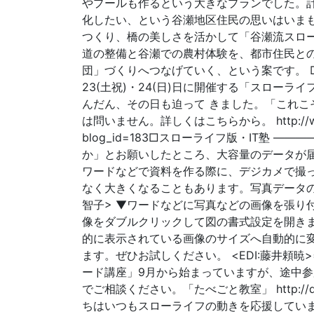
やプールも作るという大きなプランでした。
化したい、という谷瀬地区住民の思いはいま
つくり、橋の美しさを活かして「谷瀬流スロ
道の整備と谷瀬での農村体験を、都市住民と
団」づくりへつなげていく、という案です。 □
23(土祝)・24(日)日に開催する「スロー
んだん、その日も迫って きました。「これこ
は問いません。詳しくはこちらから。 http://www.slowl
blog_id=183□スローライフ版・IT塾
か」とお願いしたところ、大容量のデータが届
ワードなどで資料を作る際に、デジカメで撮
なく大きくなることもあります。写真データの
智子> ▼ワードなどに写真などの画像を張り
像をダブルクリックして図の書式設定を開きま
的に表示されている画像のサイズへ自動的に
ます。ぜひお試しください。 <EDI:藤井頼暁
ード講座」9月から始まっていますが、途中
でご相談ください。「たべごと教室」 http://qwebm.
ちはいつもスローライフの動きを応援しています。鹿児島県 ht