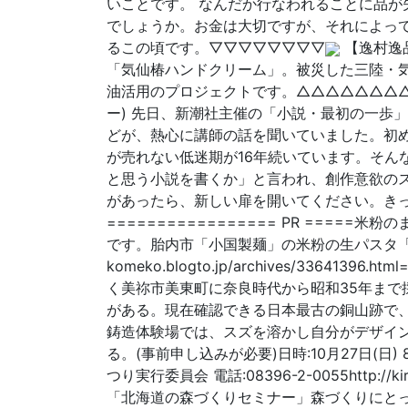
いことです。 なんだか行なわれることに品が
でしょうか。お金は大切ですが、それによっ
るこの頃です。▽▽▽▽▽▽▽▽
【逸村逸品】
「気仙椿ハンドクリーム」。被災した三陸・
油活用のプロジェクトです。△△△△△△△△
ー) 先日、新潮社主催の「小説・最初の一歩」
どが、熱心に講師の話を聞いていました。初
が売れない低迷期が16年続いています。そん
と思う小説を書くか」と言われ、創作意欲の
があったら、新しい扉を開いてください。き
================= PR ===
です。胎内市「小国製麺」の米粉の生パスタ「ECIG
komeko.blogto.jp/archives/336
く美祢市美東町に奈良時代から昭和35年ま
がある。現在確認できる日本最古の銅山跡で
鋳造体験場では、スズを溶かし自分がデザイ
る。(事前申し込みが必要)日時:10月27日(日
つり実行委員会 電話:08396-2-0055http://kirara
「北海道の森づくりセミナー」森づくりにと