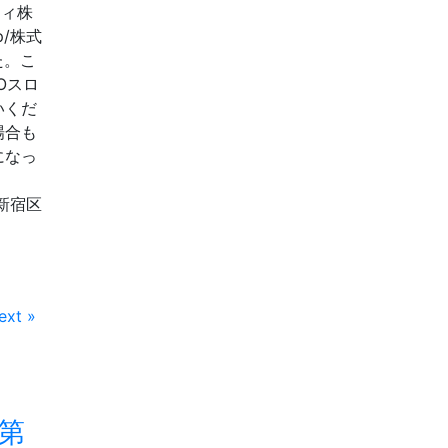
リティ株
jp/株式
た。こ
Oスロ
いくだ
場合も
になっ
都新宿区
ext »
 第