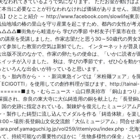
失なわれてきているようで気になります。 ただお金が動けばよ
て本当に必要なことが行なわれなければ価値がありません。溜
ひとこと紹介 ～ http://www.facebook.com/slowlifej
気仙地域の椿の里山を守り産業を起こすため、都内の女性が考
△△△■街角から畦道から 学びの季節 中村友子(千葉市在住 
の講座を受講しました。作家志望だと思う30～50歳代の男女3
めて参加した教室の空気は新鮮でした。 インターネットが普及
な出版不況のなかで、作家の卵たちの使命は、「いかに読者が
スイッチが入りました。 秋は、学びの季節です。ぜひ心を動か
っといろんな出会いが待っていると思います。
==米粉のまち・胎内市から・・・新潟東急インでは「米粉麺フェア」を
OTTI」を使用しての創作料理が並びます。http://tainai-
41396.html=======■まち・むらニュース・山口県美祢市 「銅山まつ
で採掘され、奈良の東大寺に大仏鋳造用の銅を献上した「長登銅
、国の史跡に指定されている。製錬炉を復元したミュージアム
ン・製作した鋳型に流し込んでメダルを作る「鋳造体験」を楽
) 8:00～場所:長登銅山文化交流館「大仏ミュージアム」問合せ:
.pref.yamaguchi.lg.jp/vol259/ittemiyou/index.php・
って、持続可能なの重要性のほかに「生物多様性の保全」とい