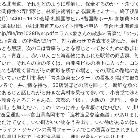
れる北海道。それをどのように理解し、保全するのか・・森づ
の関係性の専門家と、林業技術者による講演セミナー。終了後
 14:00～16:30会場:札幌国際ビル8階国際ホール 参加費:50
海道環境財団、(株)北海道アルバイト情報社申込・問合せ:北海道
pc.or.jp/file/itr/1028flyer.pdfコラム<象さんの散歩> 青森で「
ラムin青森」の準備が進行中。打ち合わせで青森市を訪ねた。実
らとも懇談、次の日は青森らしさを感じとっておくための散歩に
まち・青森」。赤いりんごと海産物にあふれた駅前の商店群。
ていた。それらの店の多くは、再開発ビルの地下に入った。コ
れでも駅近く昔ながらの面影を残す市場と、その周辺の路地の
聞いていた古川市場が「青森魚菜センター」の看板を掲げて健
ン券で、丼ご飯を持ち、50店舗ほどの店を回って、新鮮な魚の
のあるじと話しながら好きな具材を乗せて歩いて、小食堂で味
や朝食をとることもある。京都の「錦」、大阪の「黒門」、金
川」も加えたい。この「のっけ丼」を看板にぜひぜひ。 ∨ 川
逸村逸品運動~~~富山県高岡市で「逸村逸品交流会議」がありま
物だけでなく、いい町がいい物をうみ出す、いい物があるのは
ーライフ・ジャパンの高岡フォーラムでこの言葉が生まれまし
奈良県川上村で「逸村逸品展」。運動が育ちつつあります。