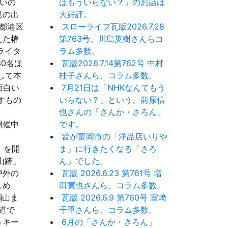
いの
はもういらない？」のお話は
息の出
大好評。
東京都港区
スローライフ瓦版2026.7.28
えた椿
第763号、川島英樹さんらコ
ライタ
ラム多数。
0名ほ
瓦版2026.7.14第762号 中村
して本
桂子さんら、コラム多数。
面白い
7月21日は「NHKなんてもう
すもの
いらない？」という、前原信
也さんの「さんか・さろん」
開催中
です。
皆が富岡市の「洋品店いりや
り」を開
ま」に行きたくなる「さろ
山跡」
ん」でした。
戸外の
瓦版 2026.6.23 第761号 増
しめ
田寛也さんら、コラム多数。
銅山ま
瓦版 2026.6.9 第760号 室﨑
北海道で
千重さんら、コラム多数。
うキー
6月の「さんか・さろん」