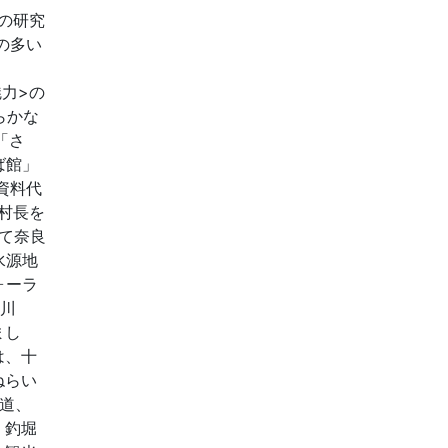
食』の研究
の多い
魅力>の
らかな
「さ
ば館」
資料代
昭村長を
て奈良
水源地
ォーラ
津川
まし
は、十
ねらい
道、
、釣堀