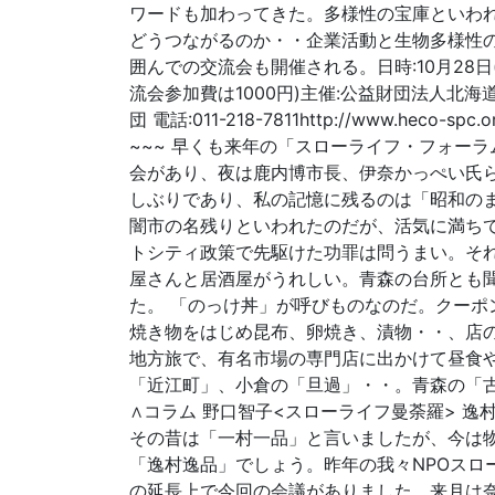
ワードも加わってきた。多様性の宝庫といわ
どうつながるのか・・企業活動と生物多様性
囲んでの交流会も開催される。日時:10月28日(月)
流会参加費は1000円)主催:公益財団法人北
団 電話:011-218-7811http://www.heco-s
~~~ 早くも来年の「スローライフ・フォー
会があり、夜は鹿内博市長、伊奈かっぺい氏
しぶりであり、私の記憶に残るのは「昭和の
闇市の名残りといわれたのだが、活気に満ち
トシティ政策で先駆けた功罪は問うまい。そ
屋さんと居酒屋がうれしい。青森の台所とも
た。 「のっけ丼」が呼びものなのだ。クーポ
焼き物をはじめ昆布、卵焼き、漬物・・、店
地方旅で、有名市場の専門店に出かけて昼食
「近江町」、小倉の「旦過」・・。青森の「古
∧コラム 野口智子<スローライフ曼荼羅> 
その昔は「一村一品」と言いましたが、今は
「逸村逸品」でしょう。昨年の我々NPOスロ
の延長上で今回の会議がありました。来月は