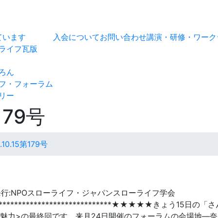
ています
入会について
お問い合わせ
講演・研修・ワーク
ライフ瓦版
ろん
フ・フォーラム
リー
179号
10.15第179号
79号)発行:NPOスローライフ・ジャパンスローライフ学会
***********************************★★★★★きょう15日の
魅力>の最終回です。来月24日開催のフォーラムの会場地―奈