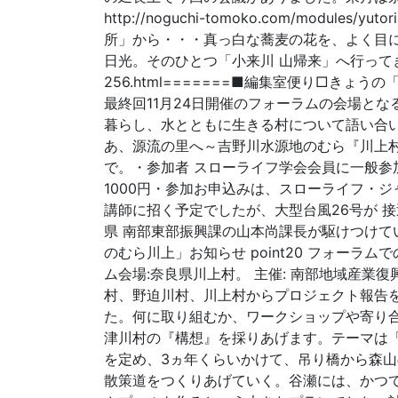
http://noguchi-tomoko.com/modules/yu
所」から・・・真っ白な蕎麦の花を、よく目
日光。そのひとつ「小来川 山帰来」へ行ってきました。http
256.html=======■編集室便り□き
最終回11月24日開催のフォーラムの会場と
暮らし、水とともに生きる村について語い合いまし
あ、源流の里へ～吉野川水源地のむら『川上村
で。・参加者 スローライフ学会会員に一般参加
1000円・参加お申込みは、スローライフ・ジャパン
講師に招く予定でしたが、大型台風26号が 
県 南部東部振興課の山本尚課長が駆けつけて
のむら川上」お知らせ point20 フォーラム
ム会場:奈良県川上村。 主催: 南部地域産業復興
村、野迫川村、川上村からプロジェクト報告
た。何に取り組むか、ワークショップや寄り
津川村の『構想』を採りあげます。テーマは
を定め、3ヵ年くらいかけて、吊り橋から森
散策道をつくりあげていく。谷瀬には、かつ