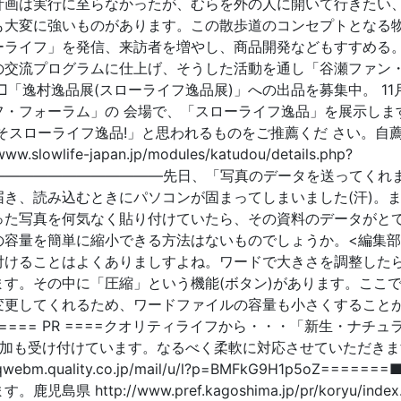
計画は実行に至らなかったが、むらを外の人に開いて行きたい
も大変に強いものがあります。この散歩道のコンセプトとなる
ーライフ」を発信、来訪者を増やし、商品開発などもすすめる
の交流プログラムに仕上げ、そうした活動を通し「谷瀬ファン
「逸村逸品展(スローライフ逸品展)」への出品を募集中。 11
ライフ・フォーラム」の 会場で、「スローライフ逸品」を展示しま
そスローライフ逸品!」と思われるものをご推薦くだ さい。自
ife-japan.jp/modules/katudou/details.php?
 ———————————————先日、「写真のデータを送ってくれ
き、読み込むときにパソコンが固まってしまいました(汗)。
った写真を何気なく貼り付けていたら、その資料のデータがと
容量を簡単に縮小できる方法はないものでしょうか。<編集部
付けることはよくありましすよね。ワードで大きさを調整した
す。その中に「圧縮」という機能(ボタン)があります。ここ
変更してくれるため、ワードファイルの容量も小さくすること
>==== PR ====クオリティライフから・・・「新生・ナチュ
参加も受け付けています。なるべく柔軟に対応させていただきま
quality.co.jp/mail/u/l?p=BMFkG9H1p5oZ======
tp://www.pref.kagoshima.jp/pr/koryu/index.