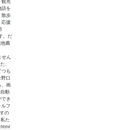
、観光
物語を
。散歩
・応援
月
す。だ
薦他薦
ません
また、
てつも
:野口
ら、画
で自動
ができ
ラルフ
すの
=■私た
html