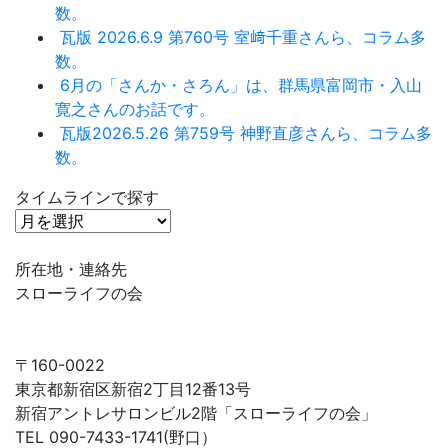
数。
瓦版 2026.6.9 第760号 室﨑千重さんら、コラム多
数。
6月の「さんか・さろん」は、群馬県富岡市・入山
寛之さんのお話です。
瓦版2026.5.26 第759号 神野直彦さんら、コラム多
数。
タイムラインで探す
タ
イ
ム
所在地・連絡先
ラ
スローライフの会
イ
ン
で
〒160-0022
探
東京都新宿区新宿2丁目12番13号
す
新宿アントレサロンビル2階「スローライフの会」
TEL 090-7433-1741(野口）