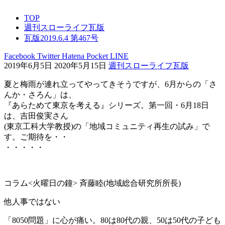
TOP
週刊スローライフ瓦版
瓦版2019.6.4 第467号
Facebook
Twitter
Hatena
Pocket
LINE
2019年6月5日
2020年5月15日
週刊スローライフ瓦版
夏と梅雨が連れ立ってやってきそうですが、6月からの「さ
んか・さろん」は、
『あらためて東京を考える』シリーズ。第一回・6月18日
は、吉田俊実さん
(東京工科大学教授)の「地域コミュニティ再生の試み」で
す。ご期待を・・
・・・・・
コラム<火曜日の鐘> 斉藤睦(地域総合研究所所長)
他人事ではない
「8050問題」に心が痛い。80は80代の親、50は50代の子ども