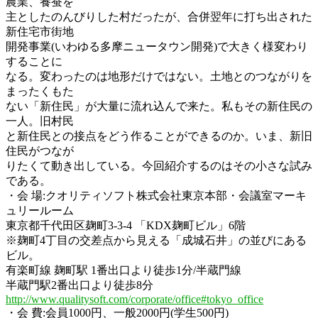
農業、養蚕を
主としたのんびりした村だったが、合併翌年に打ち出された
新住宅市街地
開発事業(いわゆる多摩ニュータウン開発)で大きく様変わり
することに
なる。変わったのは地形だけではない。土地とのつながりを
まったくもた
ない「新住民」が大量に流れ込んで来た。私もその新住民の
一人。旧村民
と新住民との接点をどう作ることができるのか。いま、新旧
住民がつなが
りたくて動き出している。今回紹介するのはその小さな試み
である。
・会 場:クオリティソフト株式会社東京本部・会議室マーキ
ュリールーム
東京都千代田区麹町3-3-4 「KDX麹町ビル」6階
※麹町4丁目の交差点から見える「成城石井」の並びにある
ビル。
有楽町線 麹町駅 1番出口より徒歩1分/半蔵門線
半蔵門駅2番出口より徒歩8分
http://www.qualitysoft.com/corporate/office#tokyo_office
・会 費:会員1000円、一般2000円(学生500円)