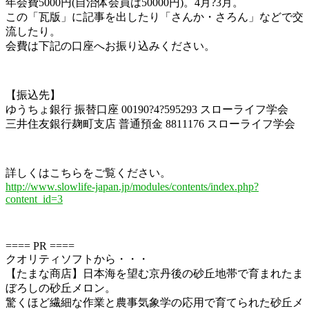
年会費5000円(自治体会員は50000円)。4月?3月。
この「瓦版」に記事を出したり「さんか・さろん」などで交
流したり。
会費は下記の口座へお振り込みください。
【振込先】
ゆうちょ銀行 振替口座 00190?4?595293 スローライフ学会
三井住友銀行麹町支店 普通預金 8811176 スローライフ学会
詳しくはこちらをご覧ください。
http://www.slowlife-japan.jp/modules/contents/index.php?
content_id=3
==== PR ====
クオリティソフトから・・・
【たまな商店】日本海を望む京丹後の砂丘地帯で育まれたま
ぼろしの砂丘メロン。
驚くほど繊細な作業と農事気象学の応用で育てられた砂丘メ