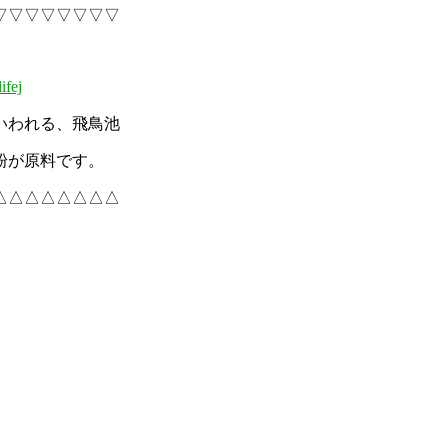
▽▽▽▽▽▽▽▽
ifej
いわれる、飛鳥池
粉が原料です。
△△△△△△△△