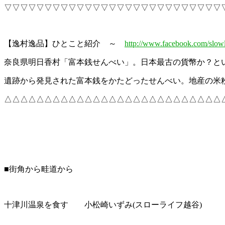
▽▽▽▽▽▽▽▽▽▽▽▽▽▽▽▽▽▽▽▽▽▽▽▽▽▽▽
【逸村逸品】ひとこと紹介 ～
http://www.facebook.com/slowl
奈良県明日香村「富本銭せんべい」。日本最古の貨幣か？と
遺跡から発見された富本銭をかたどったせんべい。地産の米
△△△△△△△△△△△△△△△△△△△△△△△△△△△
■街角から畦道から
十津川温泉を食す 小松崎いずみ(スローライフ越谷)