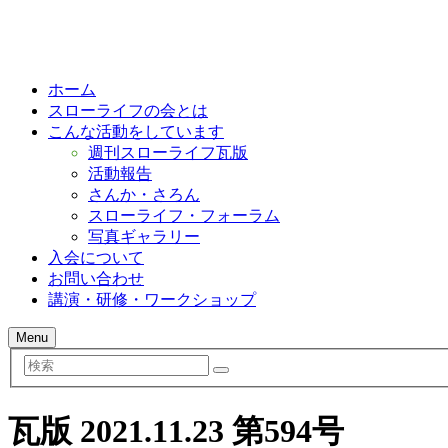
ホーム
スローライフの会とは
こんな活動をしています
週刊スローライフ瓦版
活動報告
さんか・さろん
スローライフ・フォーラム
写真ギャラリー
入会について
お問い合わせ
講演・研修・ワークショップ
Menu
検
索
瓦版 2021.11.23 第594号