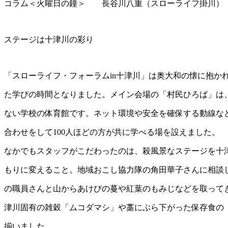
コラム＜火曜日の鐘＞ 長谷川八重（スローライフ掛川）
ステージは十津川の彩り
「スローライフ・フォーラムin十津川」は奥大和の懐に抱か
た学びの時間となりました。メイン会場の「村民ひろば」は
ない学校の体育館です。ネット環境や安全を確保する動線な
合わせをして100人ほどの方が共に学べる場を設えました。
なかでもスタッフがこだわったのは、殺風景なステージを十
もりに変えること。地域おこし協力隊の角田華子さんに相談
の職員さんと山からあけびの蔓や紅葉のもみじなどを取って
津川固有の雑穀「ムコダマシ」や藁にぶら下がった保存食の
揃いました。