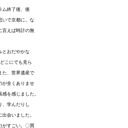
ラム終了後、後
思いで京都に。な
に言えば時計の無
ルとおだやかな
はどこにでも見ら
また、世界遺産で
のが全くありませ
張感を感じました。
り、学んだりし
に出会いました。
力がすごい。〇買