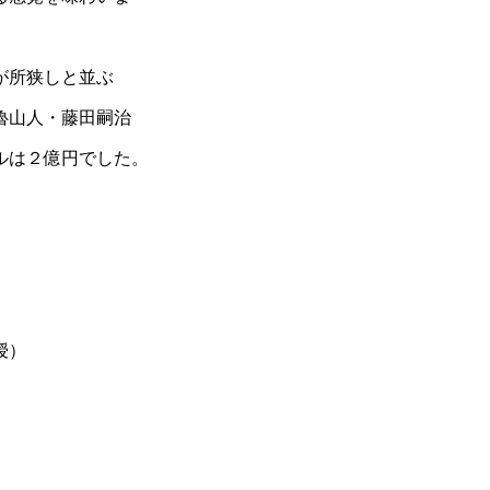
が所狭しと並ぶ
魯山人・藤田嗣治
ルは２億円でした。
授）