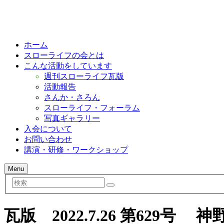
ホーム
スローライフの会とは
こんな活動をしています
週刊スローライフ瓦版
活動報告
さんか・さろん
スローライフ・フォーラム
写真ギャラリー
入会について
お問い合わせ
講演・研修・ワークショップ
Menu
検
索
瓦版 2022.7.26 第629