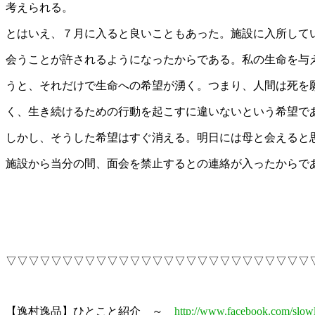
考えられる。
とはいえ、７月に入ると良いこともあった。施設に入所して
会うことが許されるようになったからである。私の生命を与
うと、それだけで生命への希望が湧く。つまり、人間は死を
く、生き続けるための行動を起こすに違いないという希望で
しかし、そうした希望はすぐ消える。明日には母と会えると
施設から当分の間、面会を禁止するとの連絡が入ったからで
▽▽▽▽▽▽▽▽▽▽▽▽▽▽▽▽▽▽▽▽▽▽▽▽▽▽▽
【逸村逸品】ひとこと紹介 ～
http://www.facebook.com/slowl