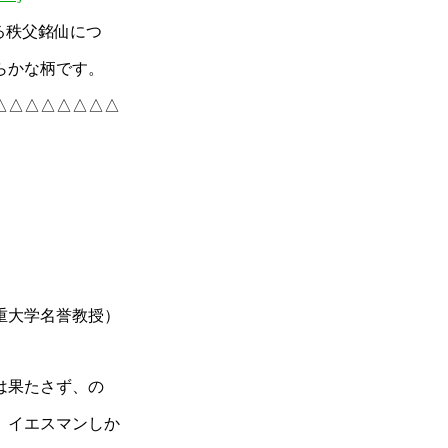
る秩父銘仙につ
らかな柄です。
△△△△△△△△
重大学名誉教授）
は果たさず、の
。イエスマンしか