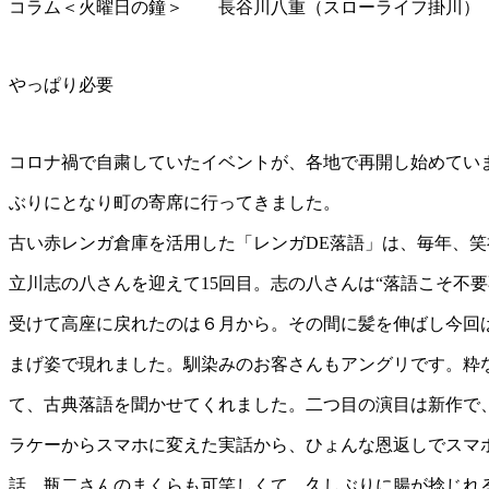
コラム＜火曜日の鐘＞ 長谷川八重（スローライフ掛川）
やっぱり必要
コロナ禍で自粛していたイベントが、各地で再開し始めてい
ぶりにとなり町の寄席に行ってきました。
古い赤レンガ倉庫を活用した「レンガDE落語」は、毎年、笑
立川志の八さんを迎えて15回目。志の八さんは“落語こそ不要
受けて高座に戻れたのは６月から。その間に髪を伸ばし今回
まげ姿で現れました。馴染みのお客さんもアングリです。粋
て、古典落語を聞かせてくれました。二つ目の演目は新作で、
ラケーからスマホに変えた実話から、ひょんな恩返しでスマ
話。瓶二さんのまくらも可笑しくて、久しぶりに腸が捻じれ