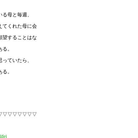
いる母と毎週、
えてくれた母に会
願望することはな
ある。
思っていたら、
ある。
▽▽▽▽▽▽▽▽
ifej