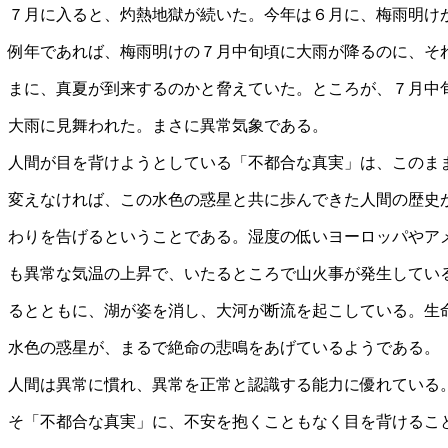
７月に入ると、灼熱地獄が続いた。今年は６月に、梅雨明け
例年であれば、梅雨明けの７月中旬頃に大雨が降るのに、そ
まに、真夏が到来するのかと脅えていた。ところが、７月中
大雨に見舞われた。まさに異常気象である。
人間が目を背けようとしている「不都合な真実」は、このま
変えなければ、この水色の惑星と共に歩んできた人間の歴史
わりを告げるということである。湿度の低いヨーロッパやア
も異常な気温の上昇で、いたるところで山火事が発生してい
るとともに、湖が姿を消し、大河が断流を起こしている。生
水色の惑星が、まるで絶命の悲鳴をあげているようである。
人間は異常に慣れ、異常を正常と認識する能力に優れている
そ「不都合な真実」に、不安を抱くこともなく目を背けるこ