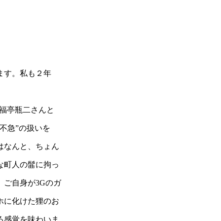
ます。私も２年
福亭瓶二さんと
不急”の扱いを
はなんと、ちょん
な町人の髷に拘っ
ご自身が3Gのガ
ホに化けた狸のお
る感覚を味わいま