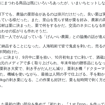
茶にまつわる商品は既にいろいろあったが、いまいちヒットし
県下でも、農協の栗部会があるのは掛川だけだった。良い栗は
している様だった。また、里山を荒らす猪が栗を好み、農家の
素材は栗に決まった。栗で何をするかだ。交流のネタにもなる
合わせの拡がりも作れそうだ。
園主一人でがんばっている「げんべい農園」との協働の話が進
いて納品することになった。人海戦術で皆で鬼皮を剥いた。売る
2年間続けた。
』に決まり、9月中に栗を拾い、10月初旬までに剥いて、酒蔵
地元のメディアで多く取り上げられ、年末年始の贈答品にもな
う栗剥き大変で、剥き手がだんだん減り、栗剥き機『ドクターマ
った。機械を使いながら、最後は人間の手で仕上げる。手を動か
20kgの剥き栗になる。この作業も好評だ。栗も短時間で剥く方
る。
最初の濃い部分を集めて『初たれ』『１st Drop』を作っ