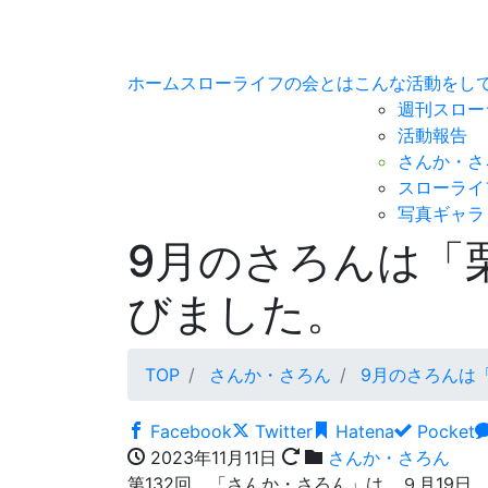
ホーム
スローライフの会とは
こんな活動をし
週刊スロー
活動報告
さんか・さ
スローライ
写真ギャラ
9月のさろんは「
びました。
TOP
さんか・さろん
9月のさろんは
Facebook
Twitter
Hatena
Pocket
2023年11月11日
さんか・さろん
第132回 「さんか・さろん」は、９月19