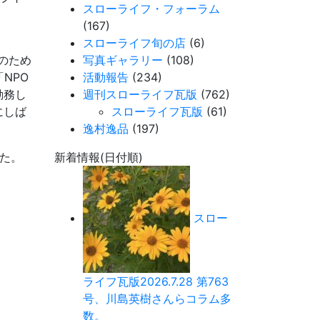
スローライフ・フォーラム
(167)
スローライフ旬の店
(6)
のため
写真ギャラリー
(108)
NPO
活動報告
(234)
勤務し
週刊スローライフ瓦版
(762)
にしば
スローライフ瓦版
(61)
逸村逸品
(197)
した。
新着情報(日付順)
スロー
ライフ瓦版2026.7.28 第763
号、川島英樹さんらコラム多
数。