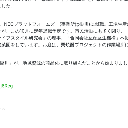
ました。
は、NECプラットフォームズ (事業所は掛川)に就職。工場生産
が、この10月に定年退職予定です。市民活動にも多く関り、「
ライフスタイル研究会」の理事、「合同会社互産互生機構」へ
庭菜園をしています。お庭は、栗焼酎プロジェクトの作業場所
イフ掛川」が、地域資源の商品化に取り組んだことから始まりま
aj6Rcg
～～