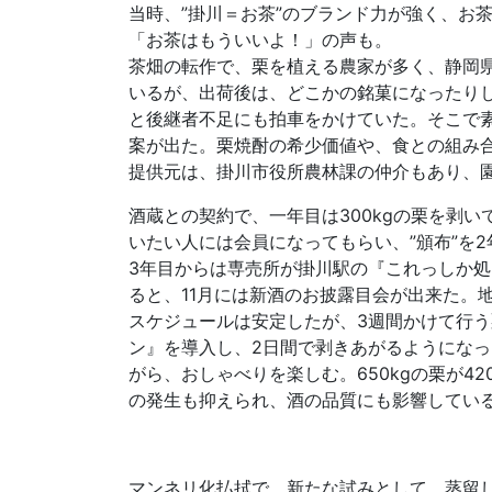
当時、”掛川＝お茶”のブランド力が強く、お
「お茶はもういいよ！」の声も。
茶畑の転作で、栗を植える農家が多く、静岡
いるが、出荷後は、どこかの銘菓になったり
と後継者不足にも拍車をかけていた。そこで
案が出た。栗焼酎の希少価値や、食との組み
提供元は、掛川市役所農林課の仲介もあり、
酒蔵との契約で、一年目は300kgの栗を剥
いたい人には会員になってもらい、”頒布”を
3年目からは専売所が掛川駅の『これっしか処
ると、11月には新酒のお披露目会が出来た。
スケジュールは安定したが、3週間かけて行
ン』を導入し、2日間で剥きあがるようにな
がら、おしゃべりを楽しむ。650kgの栗が4
の発生も抑えられ、酒の品質にも影響してい
マンネリ化払拭で、新たな試みとして、蒸留した