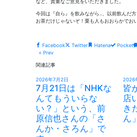
など、貴重なご意見をいただきました。
今回は『自ら』を飲みながら‥、以前飲んだ
お茶だけじゃないぞ！栗も人もおおらかでお
Facebook
Twitter
Hatena
Pocket
« Prev
関連記事
2026年7月2日
202
7月21日は「NHKな
皆
んてもういらな
店
い？」という、前
き
原信也さんの「さ
ん
んか・さろん」で