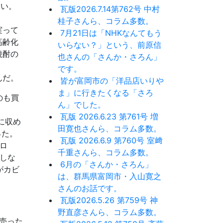
ない。
瓦版2026.7.14第762号 中村
桂子さんら、コラム多数。
実って
7月21日は「NHKなんてもう
高齢化
いらない？」という、前原信
焼酎の
也さんの「さんか・さろん」
です。
んだ。
皆が富岡市の「洋品店いりや
ま」に行きたくなる「さろ
のも買
ん」でした。
瓦版 2026.6.23 第761号 増
に収め
田寛也さんら、コラム多数。
った。
瓦版 2026.6.9 第760号 室﨑
ロ
千重さんら、コラム多数。
しな
6月の「さんか・さろん」
がカビ
は、群馬県富岡市・入山寛之
さんのお話です。
瓦版2026.5.26 第759号 神
野直彦さんら、コラム多数。
て売った