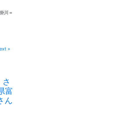
掛川＝
ext »
・さ
県富
さん