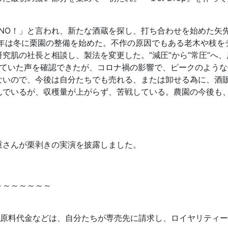
「NO！」と言われ、新たな酒蔵を探し、打ち合わせを始めた矢
1年は冬に栗園の整備を始めた。不作の原因でもある老木や枝を
究肌の社長と相談し、製法を変更した。”減圧”から”常圧”へ、
していた声を確認できたが、コロナ禍の影響で、ピークのような
ないので、今後は自分たちでも売れる、または卸せる為に、酒
んでいるが、収穫量が上がらず、苦戦している。農園の今後も
重さんが栗剥きの実演を披露しました。
～～～～～～～
。原料代金などは、自分たちが専売先に請求し、ロイヤリティ