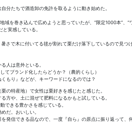
は自分たちで酒造卸の免許を取るように動き始めた。
域を巻き込んで広めようと思っていたが、”限定1000本”、”
位だと実感している。
、暑さで木に付いてる毬が割れて栗だけ落下しているので見つ
かる人は意外といる。
にしてブランド化したらどうか？（農的くらし）
ぬくもり』などが、キーワードになるのでは？
（栗の特産地）で女性は栗好きを感じたと感じた。
する方や、土に混ぜて肥料になるかもと試している。
行動できる豊かさを感じている。
勧めだ。おいしい。
川を発信できる品なので、一度『自ら』の原点に振り返って、