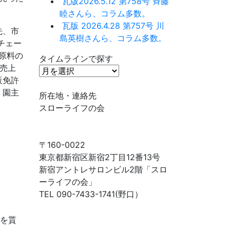
瓦版2026.5.12 第758号 斉藤
睦さんら、コラム多数。
瓦版 2026.4.28 第757号 川
先、市
島英樹さんら、コラム多数。
チェー
原料の
タイムラインで探す
売上
タ
販免許
イ
、園主
ム
所在地・連絡先
ラ
スローライフの会
イ
ン
で
〒160-0022
探
東京都新宿区新宿2丁目12番13号
す
新宿アントレサロンビル2階「スロ
ーライフの会」
TEL 090-7433-1741(野口）
ーを貰