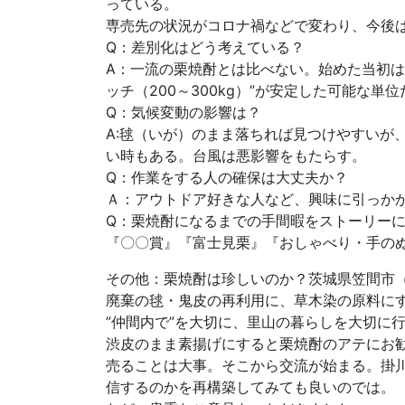
っている。
専売先の状況がコロナ禍などで変わり、今後
Q：差別化はどう考えている？
A：一流の栗焼酎とは比べない。始めた当初は地
ッチ（200～300kg）”が安定した可能な単
Q：気候変動の影響は？
A:毬（いが）のまま落ちれば見つけやすいが
い時もある。台風は悪影響をもたらす。
Q：作業をする人の確保は大丈夫か？
Ａ：アウトドア好きな人など、興味に引っか
Q：栗焼酎になるまでの手間暇をストーリー
『〇〇賞』『富士見栗』『おしゃべり・手の
その他：栗焼酎は珍しいのか？茨城県笠間市
廃棄の毬・鬼皮の再利用に、草木染の原料に
”仲間内で”を大切に、里山の暮らしを大切に
渋皮のまま素揚げにすると栗焼酎のアテにお
売ることは大事。そこから交流が始まる。掛
信するのかを再構築してみても良いのでは。