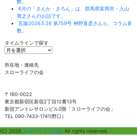
数。
6月の「さんか・さろん」は、群馬県富岡市・入山
寛之さんのお話です。
瓦版2026.5.26 第759号 神野直彦さんら、コラム多
数。
タイムラインで探す
タ
イ
ム
所在地・連絡先
ラ
スローライフの会
イ
ン
で
〒160-0022
探
東京都新宿区新宿2丁目12番13号
す
新宿アントレサロンビル2階「スローライフの会」
TEL 090-7433-1741(野口）
(C) 2026
スローライフの会
. All rights reserved.