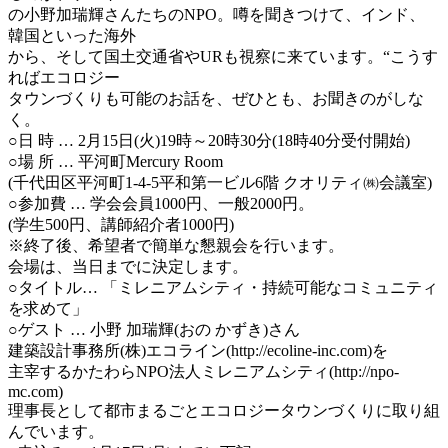
の小野加瑞輝さんたちのNPO。噂を聞きつけて、インド、
韓国といった海外
から、そして国土交通省やURも視察に来ています。“こうす
ればエコロジー
タウンづくりも可能のお話を、ぜひとも、お聞きのがしな
く。
○日 時 … 2月15日(火)19時～20時30分(18時40分受付開始)
○場 所 … 平河町Mercury Room
(千代田区平河町1-4-5平和第一ビル6階 クオリティ㈱会議室)
○参加費 … 学会会員1000円、一般2000円。
(学生500円、講師紹介者1000円)
※終了後、希望者で簡単な懇親会を行います。
会場は、当日までに決定します。
○タイトル… 「ミレニアムシティ・持続可能なコミュニティ
を求めて」
○ゲスト … 小野 加瑞輝(おの かずき)さん
建築設計事務所(株)エコライン(http://ecoline-inc.com)を
主宰するかたわらNPO法人ミレニアムシティ(http://npo-
mc.com)
理事長として都市まるごとエコロジータウンづくりに取り組
んでいます。