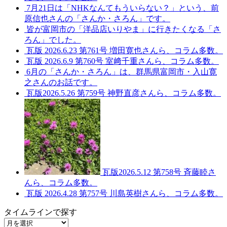
7月21日は「NHKなんてもういらない？」という、前
原信也さんの「さんか・さろん」です。
皆が富岡市の「洋品店いりやま」に行きたくなる「さ
ろん」でした。
瓦版 2026.6.23 第761号 増田寛也さんら、コラム多数。
瓦版 2026.6.9 第760号 室﨑千重さんら、コラム多数。
6月の「さんか・さろん」は、群馬県富岡市・入山寛
之さんのお話です。
瓦版2026.5.26 第759号 神野直彦さんら、コラム多数。
瓦版2026.5.12 第758号 斉藤睦さ
んら、コラム多数。
瓦版 2026.4.28 第757号 川島英樹さんら、コラム多数。
タイムラインで探す
タ