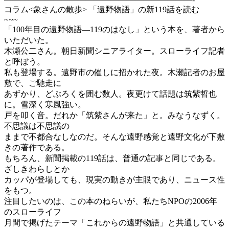
コラム<象さんの散歩> 「遠野物語」の新119話を読む
~~~
「100年目の遠野物語―119のはなし」という本を、著者から
いただいた。
木瀬公二さん。朝日新聞シニアライター。スローライフ記者
と呼ぼう。
私も登場する。遠野市の催しに招かれた夜。木瀬記者のお屋
敷で、ご馳走に
あずかり、どぶろくを囲む数人。夜更けて話題は筑紫哲也
に。雪深く寒風強い。
戸を叩く音。だれか「筑紫さんが来た」と。みなうなずく。
不思議は不思議の
ままで不都合なしなのだ。そんな遠野感覚と遠野文化が下敷
きの著作である。
もちろん、新聞掲載の119話は、普通の記事と同じである。
ざしきわらしとか
カッパが登場しても、現実の動きが主眼であり、ニュース性
をもつ。
注目したいのは、この本のねらいが、私たちNPOの2006年
のスローライフ
月間で掲げたテーマ「これからの遠野物語」と共通している