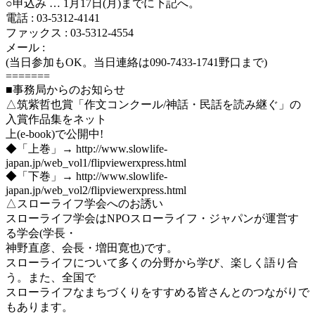
○申込み … 1月17日(月)までに下記へ。
電話 : 03-5312-4141
ファックス : 03-5312-4554
メール :
(当日参加もOK。当日連絡は090-7433-1741野口まで)
=======
■事務局からのお知らせ
△筑紫哲也賞「作文コンクール/神話・民話を読み継ぐ」の
入賞作品集をネット
上(e-book)で公開中!
◆「上巻」→ http://www.slowlife-
japan.jp/web_vol1/flipviewerxpress.html
◆「下巻」→ http://www.slowlife-
japan.jp/web_vol2/flipviewerxpress.html
△スローライフ学会へのお誘い
スローライフ学会はNPOスローライフ・ジャパンが運営す
る学会(学長・
神野直彦、会長・増田寛也)です。
スローライフについて多くの分野から学び、楽しく語り合
う。また、全国で
スローライフなまちづくりをすすめる皆さんとのつながりで
もあります。