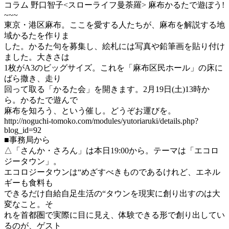
コラム 野口智子<スローライフ曼荼羅> 麻布かるたで遊ぼう!
~~~
東京・港区麻布。ここを愛する人たちが、麻布を解説する地
域かるたを作りま
した。かるた句を募集し、絵札には写真や鉛筆画を貼り付け
ました。大きさは
1枚がA3のビッグサイズ。これを「麻布区民ホール」の床に
ばら撒き、走り
回って取る「かるた会」を開きます。2月19日(土)13時か
ら。かるたで遊んで
麻布を知ろう、という催し。どうぞお運びを。
http://noguchi-tomoko.com/modules/yutoriaruki/details.php?
blog_id=92
■事務局から
△「さんか・さろん」は本日19:00から。テーマは「エコロ
ジータウン」。
エコロジータウンは“めざすべきものであるけれど、エネル
ギーも食料も
できるだけ自給自足生活の“タウンを現実に創り出すのは大
変なこと。そ
れを首都圏で実際に目に見え、体験できる形で創り出してい
るのが、ゲスト