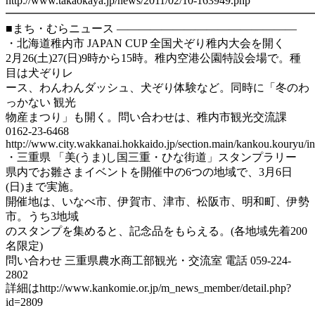
http://www.takaokaya.jp/news/2011/02/10-163949.php
━━━━━━━━━━━━━━━━━━━━━━━━━━━
■まち・むらニュース ————————————————
・北海道稚内市 JAPAN CUP 全国犬ぞり稚内大会を開く
2月26(土)27(日)9時から15時。稚内空港公園特設会場で。種
目は犬ぞりレ
ース、わんわんダッシュ、犬ぞり体験など。同時に「冬のわ
っかない 観光
物産まつり」も開く。問い合わせは、稚内市観光交流課
0162-23-6468
http://www.city.wakkanai.hokkaido.jp/section.main/kankou.kouryu/in
・三重県 「美(うま)し国三重・ひな街道」スタンプラリー
県内でお雛さまイベントを開催中の6つの地域で、3月6日
(日)まで実施。
開催地は、いなべ市、伊賀市、津市、松阪市、明和町、伊勢
市。うち3地域
のスタンプを集めると、記念品をもらえる。(各地域先着200
名限定)
問い合わせ 三重県農水商工部観光・交流室 電話 059-224-
2802
詳細はhttp://www.kankomie.or.jp/m_news_member/detail.php?
id=2809
———————————————————————-