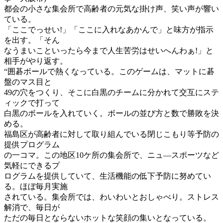
都会の小さな集会所で高齢者の元気な掛け声、笑い声が響い
ている。
「ここでっせい!」「ここに入れなあかんで」と味方が指示
を出す。「そん
なうまいこといったら今まで人生苦労はせいへんわぁ!」と
相手がやり返す。
“囲碁ボールで熱くなっている。このゲームは、マットに碁
盤のマス目と
49の穴をつくり、そこに白黒のチームに分かれて交互にステ
ィックで打って
白黒のボールを入れていく。ボールの並び方と数で勝敗を決
める。
福島区が高齢者に対して取り組んでいる閉じこもり等予防の
提供プログラム
の一コマ。この地区10ケ所の集会所で、ニュ―スポーツなど
気軽にできるプ
ログラムを提供していて、生活機能の低下予防に努めてい
る。ほぼ毎月実施
されている。集会所では、わいわいとおしゃべり。ストレス
解消で、毎日が
ただの毎日とならないホットな笑顔の集いとなっている。