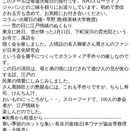
このメールは毎週火曜日の発行です。NPOスローライフ
ジャパンとのご縁を頼りにお送りしています。初めて受信
される方も含めて、お気軽にお付き合いください。
コラム<火曜日の鐘> 早野 透(桜美林大学教授)
~~~ 雪の日に江戸情緒のぬくもり
東京に終日、雪が降った2月11日、下町深川の雲光院という
お寺で、落語を
聴く会を催しました。人情話の名人柳家さん喬さんのファン
が日本文化研究会
という会を勝手につくってボランティア手作りの催しなので
す。
この日の演目は、母と弟の情にほだされて遊び人の兄が改心
する話、江戸の
民衆の情愛にしみじみしました。
さん喬師匠との懇親会には、これも手作りですが、ちらし寿
司、けんちん汁、
おいものにっころがし・・。スローフードで、100人の参会
者が、江戸情緒を
楽しんだのでした。
■街角から畦道から ————————————————–
寒い季節のホットな集い 長谷川俊雄(日本ワナゲ協会専務理
事・大阪市)