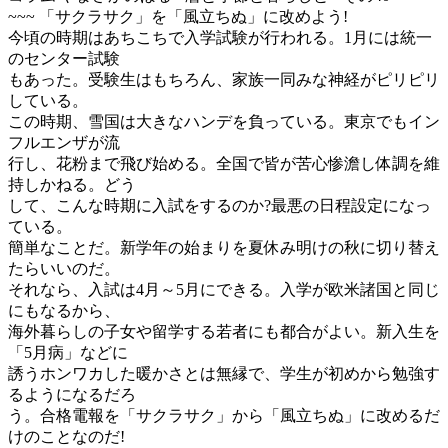
~~~ 「サクラサク」を「風立ちぬ」に改めよう!
今頃の時期はあちこちで入学試験が行われる。1月には統一
のセンター試験
もあった。受験生はもちろん、家族一同みな神経がピリピリ
している。
この時期、雪国は大きなハンデを負っている。東京でもイン
フルエンザが流
行し、花粉まで飛び始める。全国で皆が苦心惨澹し体調を維
持しかねる。どう
して、こんな時期に入試をするのか?最悪の日程設定になっ
ている。
簡単なことだ。新学年の始まりを夏休み明けの秋に切り替え
たらいいのだ。
それなら、入試は4月～5月にできる。入学が欧米諸国と同じ
にもなるから、
海外暮らしの子女や留学する若者にも都合がよい。新入生を
「5月病」などに
誘うホンワカした暖かさとは無縁で、学生が初めから勉強す
るようになるだろ
う。合格電報を「サクラサク」から「風立ちぬ」に改めるだ
けのことなのだ!