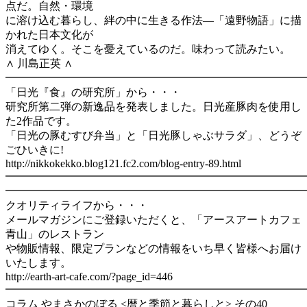
点だ。自然・環境
に溶け込む暮らし、絆の中に生きる作法―「遠野物語」に描
かれた日本文化が
消えてゆく。そこを憂えているのだ。味わって読みたい。
∧ 川島正英 ∧
━━━━━━━━━━━━━━━━━━━━━━━━━━━━
「日光『食』の研究所」から・・・
研究所第二弾の新逸品を発表しました。日光産豚肉を使用し
た2作品です。
「日光の豚むすび弁当」と「日光豚しゃぶサラダ」、どうぞ
ごひいきに!
http://nikkokekko.blog121.fc2.com/blog-entry-89.html
━━━━━━━━━━━━━━━━━━━━━━━━━━━
━━━━━━━━━━━━━━━━━━━━━━━━━━━━
クオリティライフから・・・
メールマガジンにご登録いただくと、「アースアートカフェ
青山」のレストラン
や物販情報、限定プランなどの情報をいち早く皆様へお届け
いたします。
http://earth-art-cafe.com/?page_id=446
━━━━━━━━━━━━━━━━━━━━━━━━━━━
コラム やまさかのぼる <暦と季節と暮らしと> その40