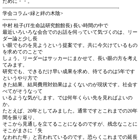
ために・・。
———————————————————————-
学会コラム<緑と絆の木陰>
~~~~~
中村 桂子(JT生命誌研究館館長) 長い時間の中で
最近いろいろな会合でのお話を伺っていて気づくのは、リー
ダー論と少し長
い眼でものを見ようという提案です。共に今欠けているもの
を求めてのことで
しょう。リーダーはサッカーにまかせて、長い眼の方を考え
てみます。
研究でも、できるだけ早い成果を求め、待てるのは5年です
というやり方で
きた結果、結局費用対効果はよくないのが現状です。社会す
べてがそうなって
いるような気がします。では何年くらい先を見ればよいの
か。
たとえば、20年としてみました。通常ですとこれまでの20年
間を振り返り、
そこから見通しを立てることになるのですが、残念なことに
そこがまさに「失
なわれた年」と言われているのです。恐らくこれまでの延長