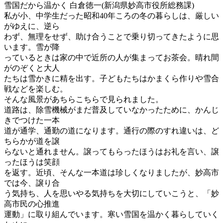
雪国だから温かく 白倉徳一(新潟県妙高市役所総務課)
私が小、中学生だった昭和40年ころの冬の暮らしは、厳しい
がゆえに、逆ら
わず、無理をせず、助け合うことで乗り切ってきたように思
います。雪が降
っているときは家の中で近所の人が集まってお茶会。晴れ間
がのぞくと大人
たちは雪かきに精を出す。子どもたちはかまくら作りや雪合
戦などを楽しむ。
そんな風景があちらこちらで見られました。
道路は、除雪機械がまだ普及していなかったために、かんじ
きでつけた一本
道が通学、通勤の道になります。通行の際のすれ違いは、ど
ちらかが道を譲
らないと通れません。譲ってもらったほうはお礼を言い、譲
ったほうは笑顔
を返す。近頃、そんな一本道は珍しくなりましたが、妙高市
では今、譲り合
う気持ち、人を思いやる気持ちを大切にしていこうと、「妙
高市民の心推進
運動」に取り組んでいます。寒い雪国を温かく暮らしていく