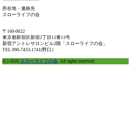
イ
所在地・連絡先
ム
スローライフの会
ラ
イ
ン
〒160-0022
で
東京都新宿区新宿2丁目12番13号
探
新宿アントレサロンビル2階「スローライフの会」
す
TEL 090-7433-1741(野口）
(C) 2026
スローライフの会
. All rights reserved.