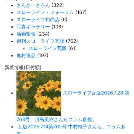
さんか・さろん
(322)
スローライフ・フォーラム
(167)
スローライフ旬の店
(6)
写真ギャラリー
(108)
活動報告
(234)
週刊スローライフ瓦版
(762)
スローライフ瓦版
(61)
逸村逸品
(197)
新着情報(日付順)
スローライフ瓦版2026.7.28 第
763号、川島英樹さんらコラム多数。
瓦版2026.7.14第762号 中村桂子さんら、コラム多
数。