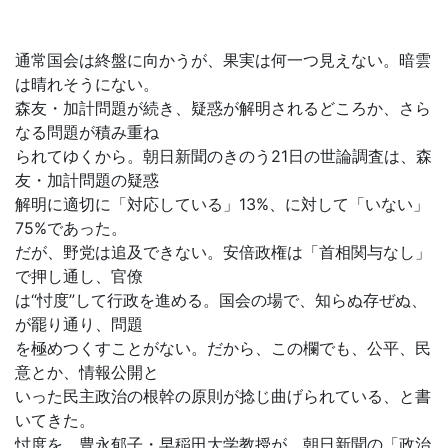
通常国会は終盤に向かうが、果実は何一つ見えない。暗雲
は晴れそうにない。
森友・加計問題が続き、疑惑が解明されるどころか、さら
なる問題が積み重ね
られてゆくから。朝日新聞のきのう21日の世論調査は、森
友・加計問題の疑惑
解明に適切に「対応している」13%、に対して「いない」
75%であった。
だが、野党は追及できない。安倍政権は「首相関与なし」
で押し通し、官僚
は“忖度”して行政を進める。国会の場で、知らぬ存ぜぬ、
が罷り通り、問題
を極めつくすことがない。だから、この欄でも、公平、民
意とか、情報公開と
いった民主政治の根幹の原則が捻じ曲げられている、と書
いてきた。
忖度を、豊永郁子・早稲田大学教授が、朝日新聞の「政治