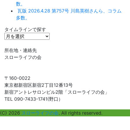
数。
瓦版 2026.4.28 第757号 川島英樹さんら、コラム
多数。
タイムラインで探す
タ
イ
ム
所在地・連絡先
ラ
スローライフの会
イ
ン
で
〒160-0022
探
東京都新宿区新宿2丁目12番13号
す
新宿アントレサロンビル2階「スローライフの会」
TEL 090-7433-1741(野口）
(C) 2026
スローライフの会
. All rights reserved.