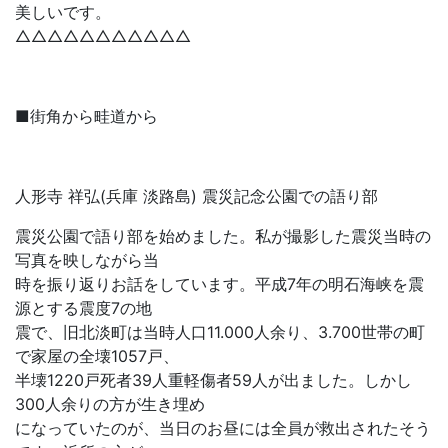
美しいです。
△△△△△△△△△△△
■街角から畦道から
人形寺 祥弘(兵庫 淡路島) 震災記念公園での語り部
震災公園で語り部を始めました。私が撮影した震災当時の
写真を映しながら当
時を振り返りお話をしています。平成7年の明石海峡を震
源とする震度7の地
震で、旧北淡町は当時人口11.000人余り、3.700世帯の町
で家屋の全壊1057戸、
半壊1220戸死者39人重軽傷者59人が出ました。しかし
300人余りの方が生き埋め
になっていたのが、当日のお昼には全員が救出されたそう