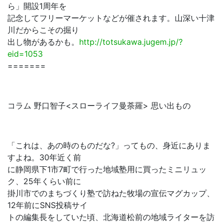
ら」開設1周年を
記念してフリーマーケットなどが催されます。山深い十津
川だからこその掘り
出し物があるかも。
http://totsukawa.jugem.jp/?
eid=1053
=======
コラム 野口智子<スローライフ曼荼羅> 思い出もの
「これは、あの時のものだな?」ってもの、身近にありま
すよね。30年近く前
に静岡県下1市7町で行った地域塾用に買ったミニリュッ
ク、25年くらい前に
掛川市でのまちづくり塾で訪ねた牧場の宣伝マグカップ、
12年前にSNS投稿サイ
トの編集長をしていた頃、北海道松前の地域ライターを訪