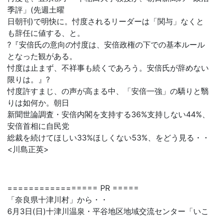
季評」(先週土曜
日朝刊)で明快に。忖度されるリーダーは「関与」なくと
も辞任に値する、と。
?『安倍氏の意向の忖度は、安倍政権の下での基本ルール
となった観がある。
忖度は止まず、不祥事も続くであろう。安倍氏が辞めない
限りは。』?
忖度許すまじ、の声が高まる中、「安倍一強」の驕りと翳
りは如何か。朝日
新聞世論調査・安倍内閣を支持する36%支持しない44%、
安倍首相に自民党
総裁を続けてほしい33%ほしくない53%、をどう見る・・
<川島正英>
================= PR =====
「奈良県十津川村」から・・
6月3日(日)十津川温泉・平谷地区地域交流センター「いこ