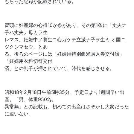
もらった記録が記載されている。
冒頭に妊産婦の心得10か条があり、その第1条に「丈夫ナ
子ハ丈夫ナ母カラ生
レマス。妊娠中ノ養生ニ心ガケテ立派ナ子ヲ生ミ オ国ニ
ツクシマセウ」とあ
る。後ろのページには「妊婦用特別飯米購入券交付済」
「妊婦用衣料切符交付
済」との判子が押されていて、時代を感じさせる。
昭和18年2月18日午前5時35分、予定日より1週間早い出
産。「男、体重950匁。
異常無」との記載も。初めての出産はさぞかし大変だった
に違いない。