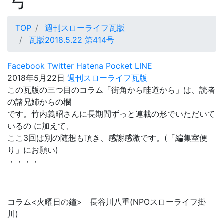
TOP
週刊スローライフ瓦版
瓦版2018.5.22 第414号
Facebook
Twitter
Hatena
Pocket
LINE
2018年5月22日
週刊スローライフ瓦版
この瓦版の三つ目のコラム「街角から畦道から」は、読者
の諸兄姉からの欄
です。竹内義昭さんに長期間ずっと連載の形でいただいて
いるの に加えて、
ここ3回は別の随想も頂き、感謝感激です。(「編集室便
り」にお願い)
・・・・
コラム<火曜日の鐘> 長谷川八重(NPOスローライフ掛
川)