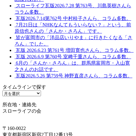
スローライフ瓦版2026.7.28 第763号、川島英樹さんら
コラム多数。
瓦版2026.7.14第762号 中村桂子さんら、コラム多数。
7月21日は「NHKなんてもういらない？」という、前
原信也さんの「さんか・さろん」です。
皆が富岡市の「洋品店いりやま」に行きたくなる「さ
ろん」でした。
瓦版 2026.6.23 第761号 増田寛也さんら、コラム多数。
瓦版 2026.6.9 第760号 室﨑千重さんら、コラム多数。
6月の「さんか・さろん」は、群馬県富岡市・入山寛
之さんのお話です。
瓦版2026.5.26 第759号 神野直彦さんら、コラム多数。
タイムラインで探す
タ
イ
所在地・連絡先
ム
スローライフの会
ラ
イ
ン
〒160-0022
で
東京都新宿区新宿2丁目12番13号