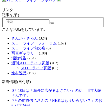
リンク
記事を探す
検
索
こんな活動をしています｡
さんか・さろん
(324)
スローライフ・フォーラム
(167)
スローライフ旬の店
(6)
写真ギャラリー
(108)
活動報告
(234)
週刊スローライフ瓦版
(762)
スローライフ瓦版
(61)
逸村逸品
(197)
新着情報(日付順)
8月18日は「海外に広がるよさこい」の話、川竹大輔
さんです。
7月の前原信也さんの「NHKはもういらない？」のお
話は大好評。