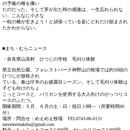
の予備の種を播い
たのだった。そして芽が出た時の感激は、一生忘れられな
い。こんなに小さな
一粒の種が生きよう！と頑張っている姿にどれだけ励まされ
たかわからない。
■まち・むらニュース
・奈良県山添村 ひつじの学校 毛刈り体験
県立自然公園、フォレストパーク神野山の牧場では約50頭の
ひつじが放牧され
ている。春は仔羊のお披露目シーズン。そして毛刈り体験は
子ども向けのちょ
こっとコースと、バリカンを使用する大人向けのがっつりコ
ースのふたつ。
開催期間：５月、６月の土・日・祝日 13時～（所要時間60
分）
場所・問合せ：めえめえ牧場 TEL0743-86-0131
meemeemakiba@gmail.com
料金：ちょこっとコース2,000円、がっつりコース3,000円