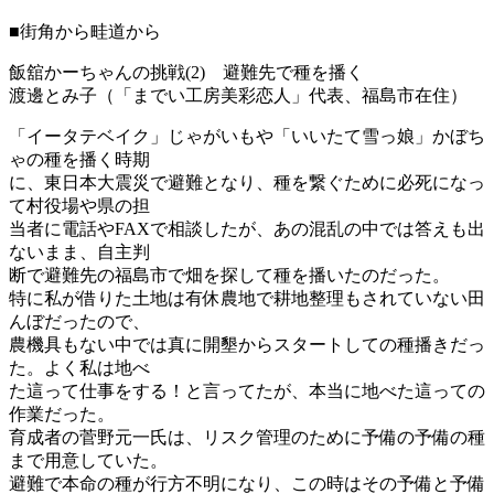
■街角から畦道から
飯舘かーちゃんの挑戦(2) 避難先で種を播く
渡邊とみ子（「までい工房美彩恋人」代表、福島市在住）
「イータテベイク」じゃがいもや「いいたて雪っ娘」かぼち
ゃの種を播く時期
に、東日本大震災で避難となり、種を繋ぐために必死になっ
て村役場や県の担
当者に電話やFAXで相談したが、あの混乱の中では答えも出
ないまま、自主判
断で避難先の福島市で畑を探して種を播いたのだった。
特に私が借りた土地は有休農地で耕地整理もされていない田
んぼだったので、
農機具もない中では真に開墾からスタートしての種播きだっ
た。よく私は地べ
た這って仕事をする！と言ってたが、本当に地べた這っての
作業だった。
育成者の菅野元一氏は、リスク管理のために予備の予備の種
まで用意していた。
避難で本命の種が行方不明になり、この時はその予備と予備