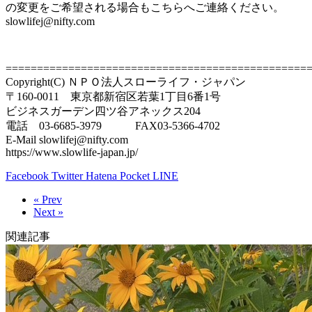
の変更をご希望される場合もこちらへご連絡ください。
slowlifej@nifty.com
================================================
Copyright(C) ＮＰＯ法人スローライフ・ジャパン
〒160-0011 東京都新宿区若葉1丁目6番1号
ビジネスガーデン四ツ谷アネックス204
電話 03-6685-3979 FAX03-5366-4702
E-Mail slowlifej@nifty.com
https://www.slowlife-japan.jp/
Facebook
Twitter
Hatena
Pocket
LINE
« Prev
Next »
関連記事