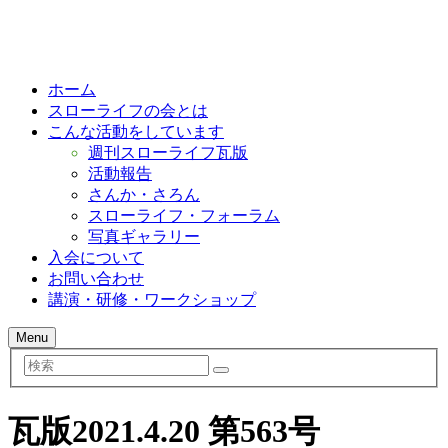
ホーム
スローライフの会とは
こんな活動をしています
週刊スローライフ瓦版
活動報告
さんか・さろん
スローライフ・フォーラム
写真ギャラリー
入会について
お問い合わせ
講演・研修・ワークショップ
Menu
検
索
瓦版2021.4.20 第563号