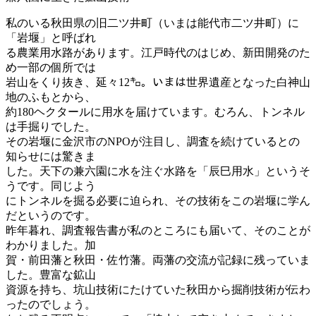
私のいる秋田県の旧二ツ井町（いまは能代市二ツ井町）に
「岩堰」と呼ばれ
る農業用水路があります。江戸時代のはじめ、新田開発のた
め一部の個所では
岩山をくり抜き、延々12㌔。いまは世界遺産となった白神山
地のふもとから、
約180ヘクタールに用水を届けています。むろん、トンネル
は手掘りでした。
その岩堰に金沢市のNPOが注目し、調査を続けているとの
知らせには驚きま
した。天下の兼六園に水を注ぐ水路を「辰巳用水」というそ
うです。同じよう
にトンネルを掘る必要に迫られ、その技術をこの岩堰に学ん
だというのです。
昨年暮れ、調査報告書が私のところにも届いて、そのことが
わかりました。加
賀・前田藩と秋田・佐竹藩。両藩の交流が記録に残っていま
した。豊富な鉱山
資源を持ち、坑山技術にたけていた秋田から掘削技術が伝わ
ったのでしょう。