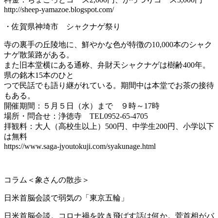
http://sheep-yamazoe.blogspot.com/
・佐賀県神埼市 シャクナゲ祭り
寺の裏手の丘陵地に、鮮やかな色が特徴の10,000本のシャク
ナゲ散策路がある。
また旧本堂横にある通称、弁財天シャクナゲは樹齢400年。
県の銘木15本のひと
つで民話でも語り継がれている。期間中は本堂でお茶の接待
もある。
開催期間：５月５日（水）まで ９時～17時
場所・問合せ：浄徳寺 TEL0952-65-4705
拝観料：大人（高校生以上）500円、中学生200円、小学以下
は無料
https://www.saga-jyoutokuji.com/syakunage.html
コラム＜象さんの散歩＞
日米首脳会談で弱気の「東京五輪」
日米首脳会談。コロナ禍を吹き飛ばす話は何か。菅首相がバ