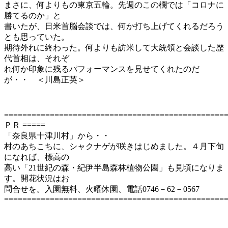
まさに、何よりもの東京五輪。先週のこの欄では「コロナに
勝てるのか」と
書いたが、日米首脳会談では、何か打ち上げてくれるだろう
とも思っていた。
期待外れに終わった。何よりも訪米して大統領と会談した歴
代首相は、それぞ
れ何か印象に残るパフォーマンスを見せてくれたのだ
が・・ ＜川島正英＞
================================================
ＰＲ =====
「奈良県十津川村」から・・
村のあちこちに、シャクナゲが咲きはじめました。４月下旬
になれば、標高の
高い「21世紀の森・紀伊半島森林植物公園」も見頃になりま
す。開花状況はお
問合せを。入園無料、火曜休園、電話0746－62－0567
================================================