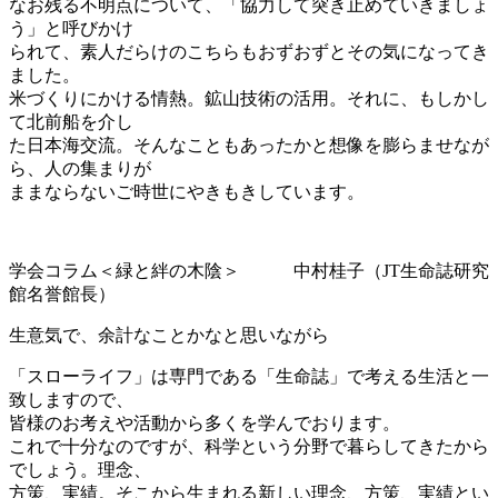
なお残る不明点について、「協力して突き止めていきましょ
う」と呼びかけ
られて、素人だらけのこちらもおずおずとその気になってき
ました。
米づくりにかける情熱。鉱山技術の活用。それに、もしかし
て北前船を介し
た日本海交流。そんなこともあったかと想像を膨らませなが
ら、人の集まりが
ままならないご時世にやきもきしています。
学会コラム＜緑と絆の木陰＞ 中村桂子（JT生命誌研究
館名誉館長）
生意気で、余計なことかなと思いながら
「スローライフ」は専門である「生命誌」で考える生活と一
致しますので、
皆様のお考えや活動から多くを学んでおります。
これで十分なのですが、科学という分野で暮らしてきたから
でしょう。理念、
方策、実績。そこから生まれる新しい理念、方策、実績とい