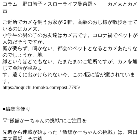
コラム 野口智子＜スローライフ曼荼羅＞ カメ太とカメ
吉
ご近所でカメを飼うお家が２軒。高齢のおじ様が散歩させて
いるのはカメ太、
小学生の男の子のお友達はカメ吉です。コロナ禍でペットが
人気だそうですが、
庭が要らず、鳴かない、都会のペットとなるとカメあたりな
のでしょうか。地
縁というほどでもない、たまたまのご近所ですが、カメを通
じて会話が弾みま
す。遠くに出かけられない今、この2匹に皆が癒されていま
す。
https://noguchi-tomoko.com/post-7795/
■編集室便り
▽“飯舘かーちゃんの挑戦”にご注目を
先週から連載が始まった「飯舘かーちゃんの挑戦」は、東日
本大震災、その後