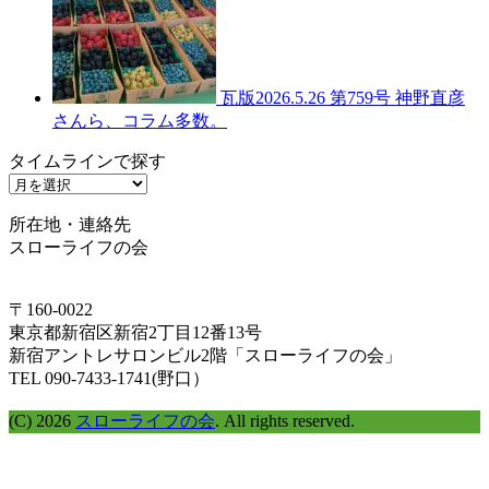
瓦版2026.5.26 第759号 神野直彦
さんら、コラム多数。
タイムラインで探す
タ
イ
所在地・連絡先
ム
スローライフの会
ラ
イ
ン
〒160-0022
で
東京都新宿区新宿2丁目12番13号
探
新宿アントレサロンビル2階「スローライフの会」
す
TEL 090-7433-1741(野口）
(C) 2026
スローライフの会
. All rights reserved.