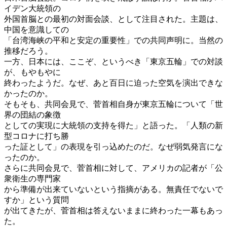
イデン大統領の
外国首脳との最初の対面会談、として注目された。主題は、
中国を意識しての
「台湾海峡の平和と安定の重要性」での共同声明に。当然の
推移だろう。
一方、日本には、ここぞ、というべき「東京五輪」での対談
が、もやもやに
終わったようだ。なぜ、あと百日に迫った空気を演出できな
かったのか。
そもそも、共同会見で、菅首相自身が東京五輪について「世
界の団結の象徴
としての実現に大統領の支持を得た」と語った。「人類の新
型コロナに打ち勝
った証として」の表現を引っ込めたのだ。なぜ弱気発言にな
ったのか。
さらに共同会見で、菅首相に対して、アメリカの記者が「公
衆衛生の専門家
から準備が出来ていないという指摘がある。無責任でないで
すか」という質問
が出てきたが、菅首相は答えないままに終わった一幕もあっ
た。