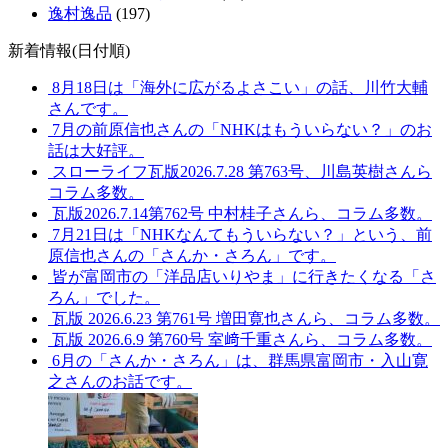
逸村逸品
(197)
新着情報(日付順)
8月18日は「海外に広がるよさこい」の話、川竹大輔
さんです。
7月の前原信也さんの「NHKはもういらない？」のお
話は大好評。
スローライフ瓦版2026.7.28 第763号、川島英樹さんら
コラム多数。
瓦版2026.7.14第762号 中村桂子さんら、コラム多数。
7月21日は「NHKなんてもういらない？」という、前
原信也さんの「さんか・さろん」です。
皆が富岡市の「洋品店いりやま」に行きたくなる「さ
ろん」でした。
瓦版 2026.6.23 第761号 増田寛也さんら、コラム多数。
瓦版 2026.6.9 第760号 室﨑千重さんら、コラム多数。
6月の「さんか・さろん」は、群馬県富岡市・入山寛
之さんのお話です。