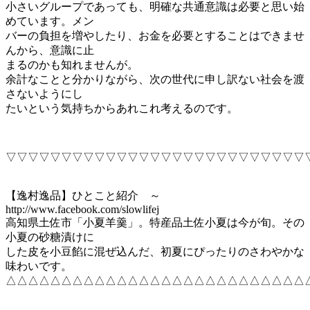
小さいグループであっても、明確な共通意識は必要と思い始
めています。メン
バーの負担を増やしたり、お金を必要とすることはできませ
んから、意識に止
まるのかも知れませんが。
余計なことと分かりながら、次の世代に申し訳ない社会を渡
さないようにし
たいという気持ちからあれこれ考えるのです。
▽▽▽▽▽▽▽▽▽▽▽▽▽▽▽▽▽▽▽▽▽▽▽▽▽▽▽
【逸村逸品】ひとこと紹介 ～
http://www.facebook.com/slowlifej
高知県土佐市「小夏羊羹」。特産品土佐小夏は今が旬。その
小夏の砂糖漬けに
した皮を小豆餡に混ぜ込んだ、初夏にぴったりのさわやかな
味わいです。
△△△△△△△△△△△△△△△△△△△△△△△△△△△