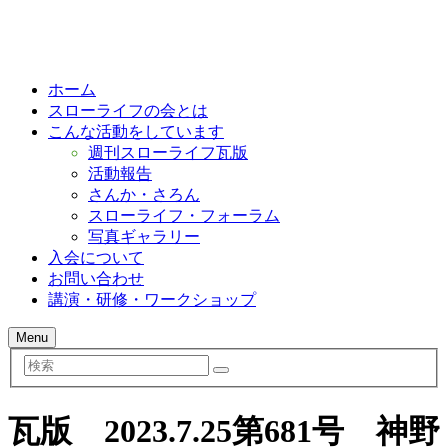
ホーム
スローライフの会とは
こんな活動をしています
週刊スローライフ瓦版
活動報告
さんか・さろん
スローライフ・フォーラム
写真ギャラリー
入会について
お問い合わせ
講演・研修・ワークショップ
Menu
検
索
瓦版 2023.7.25第681号 神野