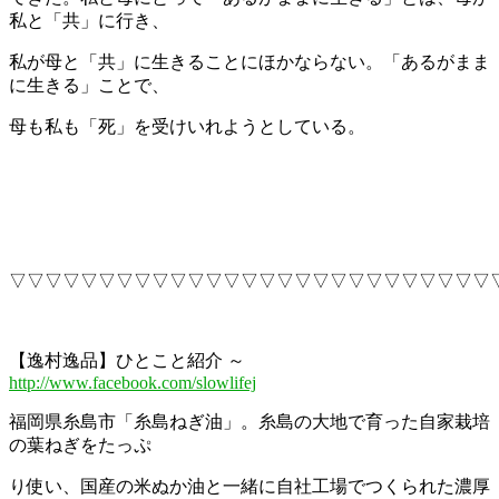
私と「共」に行き、
私が母と「共」に生きることにほかならない。「あるがまま
に生きる」ことで、
母も私も「死」を受けいれようとしている。
▽▽▽▽▽▽▽▽▽▽▽▽▽▽▽▽▽▽▽▽▽▽▽▽▽▽▽
【逸村逸品】ひとこと紹介 ～
http://www.facebook.com/slowlifej
福岡県糸島市「糸島ねぎ油」。糸島の大地で育った自家栽培
の葉ねぎをたっぷ
り使い、国産の米ぬか油と一緒に自社工場でつくられた濃厚