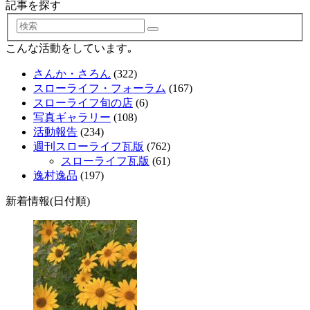
記事を探す
検
索
こんな活動をしています｡
さんか・さろん
(322)
スローライフ・フォーラム
(167)
スローライフ旬の店
(6)
写真ギャラリー
(108)
活動報告
(234)
週刊スローライフ瓦版
(762)
スローライフ瓦版
(61)
逸村逸品
(197)
新着情報(日付順)