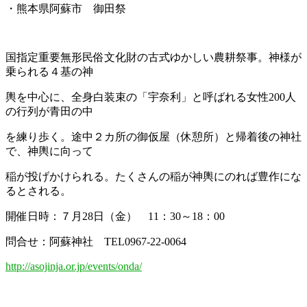
・熊本県阿蘇市 御田祭
国指定重要無形民俗文化財の古式ゆかしい農耕祭事。神様が
乗られる４基の神
輿を中心に、全身白装束の「宇奈利」と呼ばれる女性200人
の行列が青田の中
を練り歩く。途中２カ所の御仮屋（休憩所）と帰着後の神社
で、神輿に向って
稲が投げかけられる。たくさんの稲が神輿にのれば豊作にな
るとされる。
開催日時：７月28日（金） 11：30～18：00
問合せ：阿蘇神社 TEL0967-22-0064
http://asojinja.or.jp/events/onda/