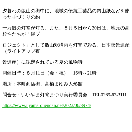
夕暮れの飯山の街中に、地域の伝統工芸品の内山紙などを使
った手づくりの約
一万個の灯篭が灯る。また、８月５日から20日は、地元の高
校性たちが「絆プ
ロジェクト」として飯山駅構内を灯篭で彩る。日本夜景遺産
（ライトアップ夜
景遺産）に認定されている夏の風物詩。
開催日時：８月11日（金・祝） 16時～21時
場所：本町商店街、高橋まゆみ人形館
問合せ：いいやま灯篭まつり実行委員会 TEL0269-62-3111
https://www.iiyama-ouendan.net/2023/06/8974/