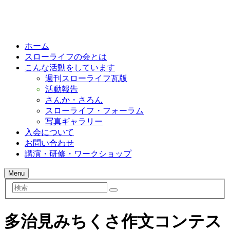
ホーム
スローライフの会とは
こんな活動をしています
週刊スローライフ瓦版
活動報告
さんか・さろん
スローライフ・フォーラム
写真ギャラリー
入会について
お問い合わせ
講演・研修・ワークショップ
Menu
検
索
多治見みちくさ作文コンテス