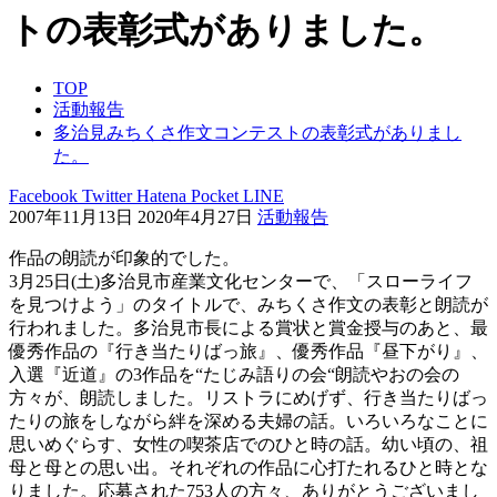
トの表彰式がありました。
TOP
活動報告
多治見みちくさ作文コンテストの表彰式がありまし
た。
Facebook
Twitter
Hatena
Pocket
LINE
2007年11月13日
2020年4月27日
活動報告
作品の朗読が印象的でした。
3月25日(土)多治見市産業文化センターで、「スローライフ
を見つけよう」のタイトルで、みちくさ作文の表彰と朗読が
行われました。多治見市長による賞状と賞金授与のあと、最
優秀作品の『行き当たりばっ旅』、優秀作品『昼下がり』、
入選『近道』の3作品を“たじみ語りの会“朗読やおの会の
方々が、朗読しました。リストラにめげず、行き当たりばっ
たりの旅をしながら絆を深める夫婦の話。いろいろなことに
思いめぐらす、女性の喫茶店でのひと時の話。幼い頃の、祖
母と母との思い出。それぞれの作品に心打たれるひと時とな
りました。応募された753人の方々、ありがとうございまし