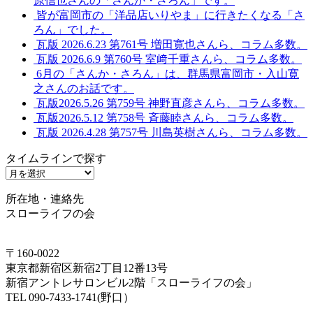
原信也さんの「さんか・さろん」です。
皆が富岡市の「洋品店いりやま」に行きたくなる「さ
ろん」でした。
瓦版 2026.6.23 第761号 増田寛也さんら、コラム多数。
瓦版 2026.6.9 第760号 室﨑千重さんら、コラム多数。
6月の「さんか・さろん」は、群馬県富岡市・入山寛
之さんのお話です。
瓦版2026.5.26 第759号 神野直彦さんら、コラム多数。
瓦版2026.5.12 第758号 斉藤睦さんら、コラム多数。
瓦版 2026.4.28 第757号 川島英樹さんら、コラム多数。
タイムラインで探す
タ
イ
所在地・連絡先
ム
スローライフの会
ラ
イ
ン
〒160-0022
で
東京都新宿区新宿2丁目12番13号
探
新宿アントレサロンビル2階「スローライフの会」
す
TEL 090-7433-1741(野口）