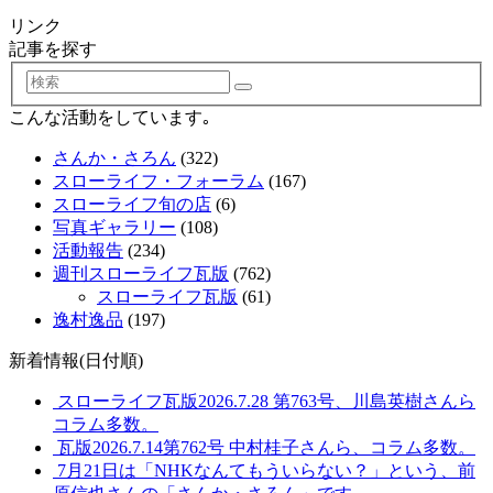
リンク
記事を探す
検
索
こんな活動をしています｡
さんか・さろん
(322)
スローライフ・フォーラム
(167)
スローライフ旬の店
(6)
写真ギャラリー
(108)
活動報告
(234)
週刊スローライフ瓦版
(762)
スローライフ瓦版
(61)
逸村逸品
(197)
新着情報(日付順)
スローライフ瓦版2026.7.28 第763号、川島英樹さんら
コラム多数。
瓦版2026.7.14第762号 中村桂子さんら、コラム多数。
7月21日は「NHKなんてもういらない？」という、前