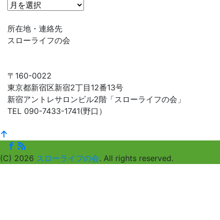
タ
イ
ム
所在地・連絡先
ラ
スローライフの会
イ
ン
で
〒160-0022
探
東京都新宿区新宿2丁目12番13号
す
新宿アントレサロンビル2階「スローライフの会」
TEL 090-7433-1741(野口）
(C) 2026
スローライフの会
. All rights reserved.