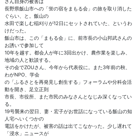
さん自身の被害は
長野県飯山市への「蛍の宿をまもる会」の旅を取り消した
ぐらい、と。飯山の
水田で楽しむ稲刈りが12日にセットされていた、というわ
けだった。
飯山市は、この「まもる会」に、前市長の小山邦武さんの
お誘いで参加して
10年を越す。都会人が年に3回出かけ、農作業を楽しみ、
地域の人と歓談する。
その会でZOUさん、今年から代表役に。また3年前の秋、
わがNPO、学会
の「ふるさとを再発見し創生する」フォーラムや分科会活
動を開き、足立正則
市長、市役所、また市民のみなさんとなじみ深くなってい
る。
19号襲来の翌日、妻・宏子がお世話になっている飯山の知
人宅へいくつかの
電話をかけたが、被害の話は出てこなかった。少し遅れて
「浸水」ニュースが