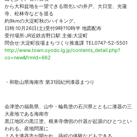
から大和盆地を一望できる雨乞いの井戸、大日堂、光蓮
寺、松林寺などを巡る
約9kmの大淀町秋のハイキング。
日時:10月26日(土)受付9時?10時半 地図配布
受付場所:JR近鉄吉野口駅 主催:大淀町
問合せ:大淀町役場まちづくり推進課 TEL0747-52-5501
http://www.town.oyodo.lg.jp/contents_detail.php?
co=new&frmId=662
・和歌山県海南市 第31回紀州漆器まつり
会津塗の福島県、山中・輪島塗の石川県とともに漆器の三
大産地である海南市
黒江地区の黒江塗。根来寺僧侶の什器が起源のひとつとい
われる。産地問屋に
よる大漆器市が開かれ、蒔絵の体験などもできる。