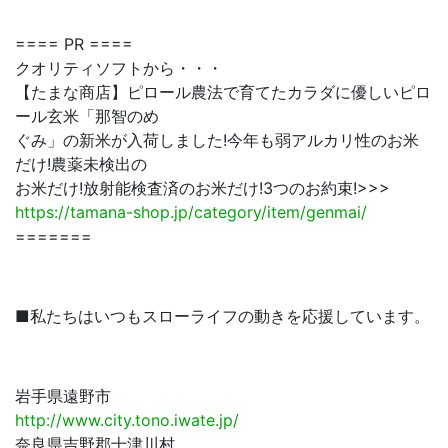
==== PR ====
クオリティソフトから・・・
【たまな商店】ピロール農法で育てたカラダに優しいピロ
ール玄米「那智のめ
ぐみ」の新米が入荷しました!今年も弱アルカリ性のお米
だけ!農薬未検出の
お米だけ!放射能検査済のお米だけ!3つのお約束!>>>
https://tamana-shop.jp/category/item/genmai/
=======
■私たちはいつもスローライフの動きを応援しています。
岩手県遠野市
http://www.city.tono.iwate.jp/
奈良県吉野郡十津川村