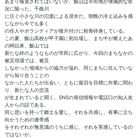
あまり報道されてはいないが、飯山は市街地が壊滅的な状
況に陥った。千曲川
に注ぐ小さな川の氾濫による浸水だ。朝晩の冷え込みを感
じながら今でも多く
の住人やボランティアが後片付けに粉骨砕身している。
この夏、飯山高校が甲子園に初出場し、まち中が燃えたあ
の時以来、飯山では
新たな絆のようなものが市民に広がり、今回のまちなかの
被災現場では、被災
しなかった地域からの協力が溢れ、同じまちに住んでいな
がら知り合うことの
なかった人たちが出会い、ともに復旧を目標に作業に関わ
り、新たな人の交流
が生まれていると聞く。SNSの発信情報や電話口の知人友
人からの話である。
同じ思いを持って郷土を愛し、それを共感し、有事に立ち
向かうための連帯感
をそれぞれが無意識のうちに感じ、それを実感しているの
ではないか。