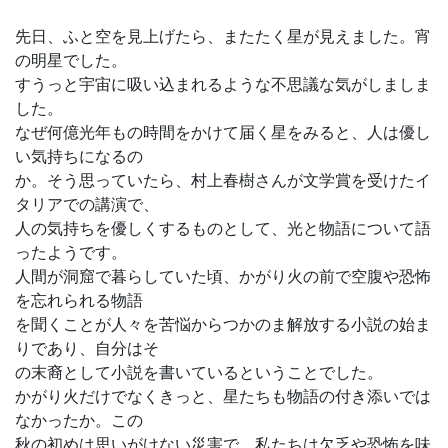
先日、ふと空を見上げたら、またたく星が見えました。宵
の明星でした。
すうっと宇宙に吸い込まれるような不思議な気がしましま
した。
なぜ何億光年もの時間をかけて届く星をみると、人は優し
い気持ちになるの
か。そう思っていたら、村上春樹さんが文学賞を受けたイ
タリアでの講演で、
人の気持ちを優しくするものとして、光と物語について語
ったようです。
人間が洞窟で暮らしていた頃、かがり火の前で空腹や恐怖
を忘れられる物語
を聞くことが人々を苦悩からつかのま解放する小説の始ま
りであり、自分はそ
の末裔として小説を書いているということでした。
かがり火だけでなくきっと、星たちも物語の付き添いでは
なかったか。この
秋の初めは思いがけない災害で、私たちは欠乏や恐怖を味