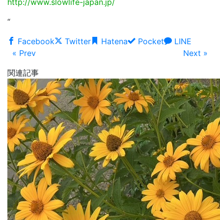
http://www.slowlife-japan.jp/
“
Facebook
Twitter
Hatena
Pocket
LINE
« Prev
Next »
関連記事