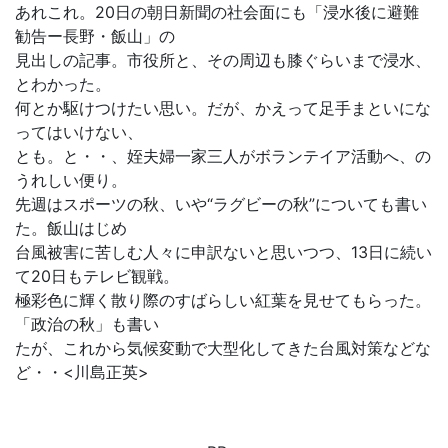
あれこれ。20日の朝日新聞の社会面にも「浸水後に避難
勧告ー長野・飯山」の
見出しの記事。市役所と、その周辺も膝ぐらいまで浸水、
とわかった。
何とか駆けつけたい思い。だが、かえって足手まといにな
ってはいけない、
とも。と・・、姪夫婦一家三人がボランテイア活動へ、の
うれしい便り。
先週はスポーツの秋、いや“ラグビーの秋”についても書い
た。飯山はじめ
台風被害に苦しむ人々に申訳ないと思いつつ、13日に続い
て20日もテレビ観戦。
極彩色に輝く散り際のすばらしい紅葉を見せてもらった。
「政治の秋」も書い
たが、これから気候変動で大型化してきた台風対策などな
ど・・<川島正英>