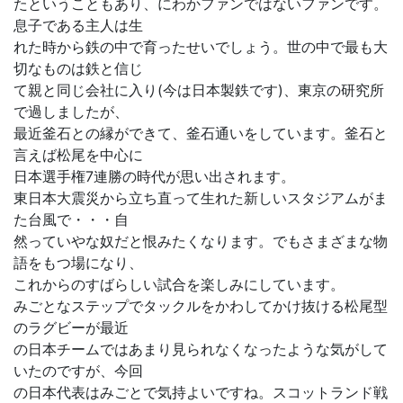
たということもあり、にわかファンではないファンです。
息子である主人は生
れた時から鉄の中で育ったせいでしょう。世の中で最も大
切なものは鉄と信じ
て親と同じ会社に入り(今は日本製鉄です)、東京の研究所
で過しましたが、
最近釜石との縁ができて、釜石通いをしています。釜石と
言えば松尾を中心に
日本選手権7連勝の時代が思い出されます。
東日本大震災から立ち直って生れた新しいスタジアムがま
た台風で・・・自
然っていやな奴だと恨みたくなります。でもさまざまな物
語をもつ場になり、
これからのすばらしい試合を楽しみにしています。
みごとなステップでタックルをかわしてかけ抜ける松尾型
のラグビーが最近
の日本チームではあまり見られなくなったような気がして
いたのですが、今回
の日本代表はみごとで気持よいですね。スコットランド戦