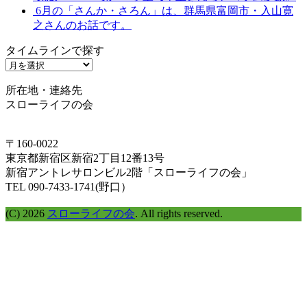
6月の「さんか・さろん」は、群馬県富岡市・入山寛
之さんのお話です。
タイムラインで探す
タ
イ
所在地・連絡先
ム
スローライフの会
ラ
イ
ン
〒160-0022
で
東京都新宿区新宿2丁目12番13号
探
新宿アントレサロンビル2階「スローライフの会」
す
TEL 090-7433-1741(野口）
(C) 2026
スローライフの会
. All rights reserved.