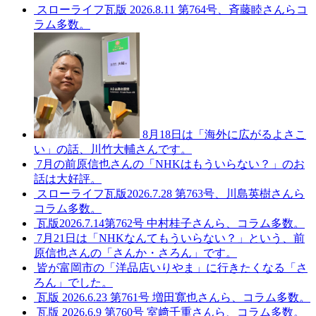
スローライフ瓦版 2026.8.11 第764号、斉藤睦さんらコ
ラム多数。
8月18日は「海外に広がるよさこ
い」の話、川竹大輔さんです。
7月の前原信也さんの「NHKはもういらない？」のお
話は大好評。
スローライフ瓦版2026.7.28 第763号、川島英樹さんら
コラム多数。
瓦版2026.7.14第762号 中村桂子さんら、コラム多数。
7月21日は「NHKなんてもういらない？」という、前
原信也さんの「さんか・さろん」です。
皆が富岡市の「洋品店いりやま」に行きたくなる「さ
ろん」でした。
瓦版 2026.6.23 第761号 増田寛也さんら、コラム多数。
瓦版 2026.6.9 第760号 室﨑千重さんら、コラム多数。