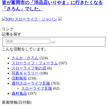
皆が富岡市の「洋品店いりやま」に行きたくなる
「さろん」でした。
リンク
記事を探す
検
索
こんな活動をしています｡
さんか・さろん
(324)
スローライフ・フォーラム
(167)
スローライフ旬の店
(6)
写真ギャラリー
(108)
活動報告
(234)
週刊スローライフ瓦版
(763)
スローライフ瓦版
(62)
逸村逸品
(197)
新着情報(日付順)