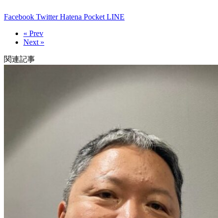
Facebook
Twitter
Hatena
Pocket
LINE
« Prev
Next »
関連記事