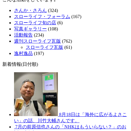
さんか・さろん
(324)
スローライフ・フォーラム
(167)
スローライフ旬の店
(6)
写真ギャラリー
(108)
活動報告
(234)
週刊スローライフ瓦版
(762)
スローライフ瓦版
(61)
逸村逸品
(197)
新着情報(日付順)
8月18日は「海外に広がるよさこ
い」の話、川竹大輔さんです。
7月の前原信也さんの「NHKはもういらない？」のお