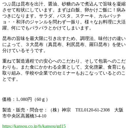
つぶ昆は昆布を出汁、醤油、砂糖のみで煮込んで旨味を凝縮
させて粒状にしています。まずは白飯、卵かけご飯に！病み
つきになります。サラダ、パスタ、ステーキ、カルパッチ
ョ・・和洋のジャンルを問わず一振り。様々なお料理に大活
躍、何にでもパラパラとかけてしまいます。
昆布の旨味を最大限に引き出すため、調理法、味付けの違い
によって、３大昆布（真昆布、利尻昆布、羅臼昆布）を使い
分けているそうです。
重ねて製造過程での安心へのこだわり、そして包装へのこだ
わりも。また食にかかわる企業として、文化啓蒙、食育にも
取り組み、学校や企業でのセミナーもおこなっているとのこ
とです。
価格：1､080円（60ｇ）
製造・販売・問合せ：（株）神宗 TEL0120-61-2308 大阪
市中央区高麗橋3-4-10
https://kansou.co.jp/fs/kansou/gd15