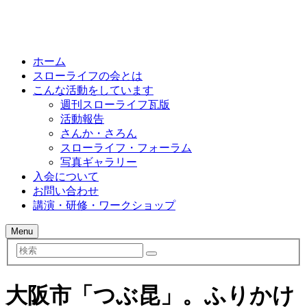
ホーム
スローライフの会とは
こんな活動をしています
週刊スローライフ瓦版
活動報告
さんか・さろん
スローライフ・フォーラム
写真ギャラリー
入会について
お問い合わせ
講演・研修・ワークショップ
Menu
検
索
大阪市「つぶ昆」。ふりかけ