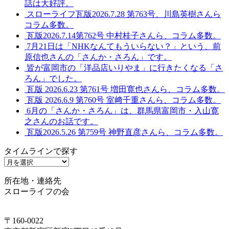
話は大好評。
スローライフ瓦版2026.7.28 第763号、川島英樹さんら
コラム多数。
瓦版2026.7.14第762号 中村桂子さんら、コラム多数。
7月21日は「NHKなんてもういらない？」という、前
原信也さんの「さんか・さろん」です。
皆が富岡市の「洋品店いりやま」に行きたくなる「さ
ろん」でした。
瓦版 2026.6.23 第761号 増田寛也さんら、コラム多数。
瓦版 2026.6.9 第760号 室﨑千重さんら、コラム多数。
6月の「さんか・さろん」は、群馬県富岡市・入山寛
之さんのお話です。
瓦版2026.5.26 第759号 神野直彦さんら、コラム多数。
タイムラインで探す
タ
イ
所在地・連絡先
ム
スローライフの会
ラ
イ
ン
〒160-0022
で