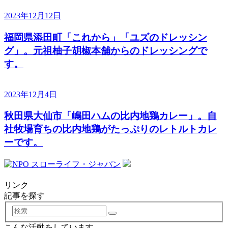
2023年12月12日
福岡県添田町「これから」「ユズのドレッシン
グ」。元祖柚子胡椒本舗からのドレッシングで
す。
2023年12月4日
秋田県大仙市「嶋田ハムの比内地鶏カレー」。自
社牧場育ちの比内地鶏がたっぷりのレトルトカレ
ーです。
リンク
記事を探す
検
索
こんな活動をしています｡