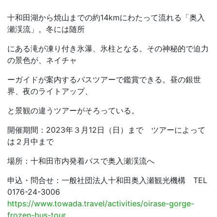
十和田湖から焼山までの約14kmにわたって流れる「奥入
瀬渓流」。冬には随所
にある滝が凍り付き氷瀑、氷柱となる。その神秘的で迫力
の景色が、ネイチャ
ーガイドが案内するバスツアーで鑑賞できる。昼の銀世
界、夜のライトアップ、
と景観の違うツアーがそろっている。
開催期間：2023年３月12日（日）まで ツアーによって
は２月中まで
場所：十和田市内発着バスで奥入瀬渓流へ
申込・問合せ：一般社団法人十和田奥入瀬観光機構 TEL
0176-24-3006
https://www.towada.travel/activities/oirase-gorge-
frozen-bus-tour