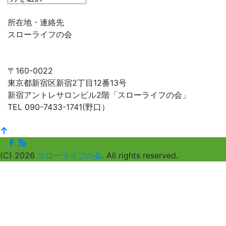
イ
ム
所在地・連絡先
ラ
スローライフの会
イ
ン
で
〒160-0022
探
東京都新宿区新宿2丁目12番13号
す
新宿アントレサロンビル2階「スローライフの会」
TEL 090-7433-1741(野口）
(C) 2026
スローライフの会
. All rights reserved.