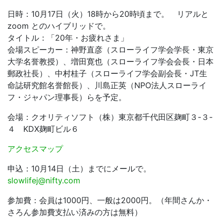
日時：10月17日（火）18時から20時頃まで。 リアルと
zoom とのハイブリッドで。
タイトル：「20年・お疲れさま」
会場スピーカー：神野直彦（スローライフ学会学長・東京
大学名誉教授）、増田寛也（スローライフ学会会長・日本
郵政社長）、中村桂子（スローライフ学会副会長・JT生
命誌研究館名誉館長）、川島正英（NPO法人スローライ
フ・ジャパン理事長）らを予定。
会場：クオリティソフト（株）東京都千代田区麹町３-３-
４ KDX麹町ビル６
アクセスマップ
申込：10月14日（土）までにメールで。
slowlifej@nifty.com
参加費：会員は1000円、一般は2000円。（年間さんか・
さろん参加費支払い済みの方は無料）