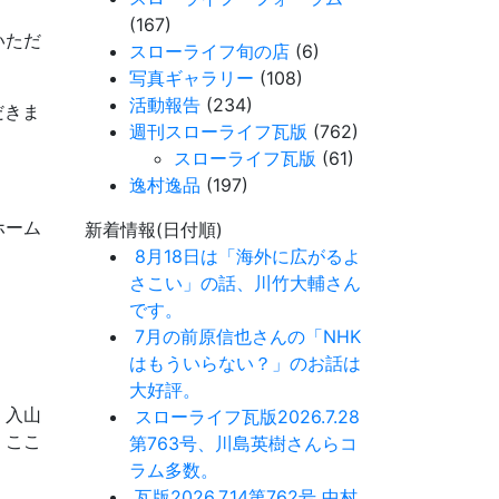
(167)
いただ
スローライフ旬の店
(6)
写真ギャラリー
(108)
活動報告
(234)
だきま
週刊スローライフ瓦版
(762)
スローライフ瓦版
(61)
逸村逸品
(197)
ホーム
新着情報(日付順)
8月18日は「海外に広がるよ
さこい」の話、川竹大輔さん
です。
7月の前原信也さんの「NHK
はもういらない？」のお話は
大好評。
、入山
スローライフ瓦版2026.7.28
、ここ
第763号、川島英樹さんらコ
ラム多数。
瓦版2026.7.14第762号 中村