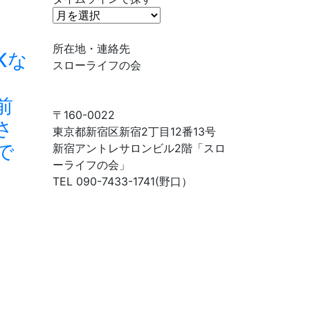
タ
イ
ム
所在地・連絡先
Kな
ラ
スローライフの会
イ
ン
前
で
〒160-0022
さ
探
東京都新宿区新宿2丁目12番13号
で
す
新宿アントレサロンビル2階「スロ
ーライフの会」
TEL 090-7433-1741(野口）