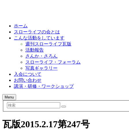
ホーム
スローライフの会とは
こんな活動をしています
週刊スローライフ瓦版
活動報告
さんか・さろん
スローライフ・フォーラム
写真ギャラリー
入会について
お問い合わせ
講演・研修・ワークショップ
Menu
検
索
瓦版2015.2.17第247号