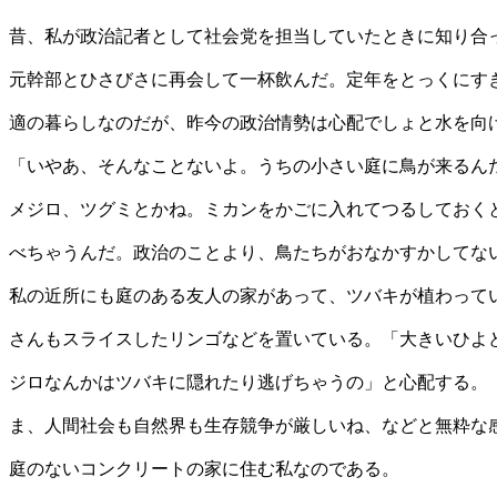
昔、私が政治記者として社会党を担当していたときに知り合
元幹部とひさびさに再会して一杯飲んだ。定年をとっくにすぎ
適の暮らしなのだが、昨今の政治情勢は心配でしょと水を向
「いやあ、そんなことないよ。うちの小さい庭に鳥が来るん
メジロ、ツグミとかね。ミカンをかごに入れてつるしておく
べちゃうんだ。政治のことより、鳥たちがおなかすかしてな
私の近所にも庭のある友人の家があって、ツバキが植わって
さんもスライスしたリンゴなどを置いている。「大きいひよ
ジロなんかはツバキに隠れたり逃げちゃうの」と心配する。
ま、人間社会も自然界も生存競争が厳しいね、などと無粋な
庭のないコンクリートの家に住む私なのである。