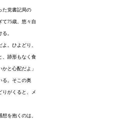
った党書記局の
て75歳、悠々自
ける。
だよ。ひよどり、
と、跡形もなく食
いかと心配だよ」
いる。そこの奥
どりがくると、メ
感想を抱くのは、