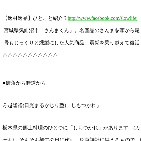
【逸村逸品】ひとこと紹介 ?
http://www.facebook.com/slowlifej
宮城県気仙沼市「さんまくん」。名産品のさんまを頭から尾
骨もじっくりと燻製にした人気商品。震災を乗り越えて復活
△△△△△△△△△△△
■街角から畦道から
舟越隆裕(日光まるかじり塾)「しもつかれ」
栃木県の郷土料理のひとつに「しもつかれ」があります。(カ
せん)。そもそも初午の日に作り、稲荷神社に供えるもので、