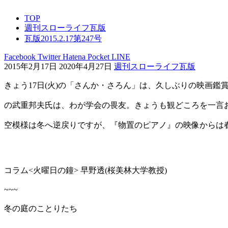
TOP
週刊スローライフ瓦版
瓦版2015.2.17第247号
Facebook
Twitter
Hatena
Pocket
LINE
2015年2月17日
2020年4月27日
週刊スローライフ瓦版
きょう17日(火)の「さんか・さろん」は、久しぶりの映画鑑
の武重邦夫氏は、わが学会の畏友。きょうも観どころを一言
空模様は冬へ逆戻りですが、『物置のピアノ』の映像からは
コラム<火曜日の鐘> 早野透(桜美林大学教授)
~~~
冬の庭のことりたち