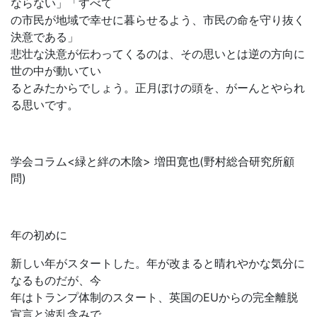
ならない」「すべて
の市民が地域で幸せに暮らせるよう、市民の命を守り抜く
決意である」
悲壮な決意が伝わってくるのは、その思いとは逆の方向に
世の中が動いてい
るとみたからでしょう。正月ぼけの頭を、がーんとやられ
る思いです。
学会コラム<緑と絆の木陰> 増田寛也(野村総合研究所顧
問)
年の初めに
新しい年がスタートした。年が改まると晴れやかな気分に
なるものだが、今
年はトランプ体制のスタート、英国のEUからの完全離脱
宣言と波乱含みで、