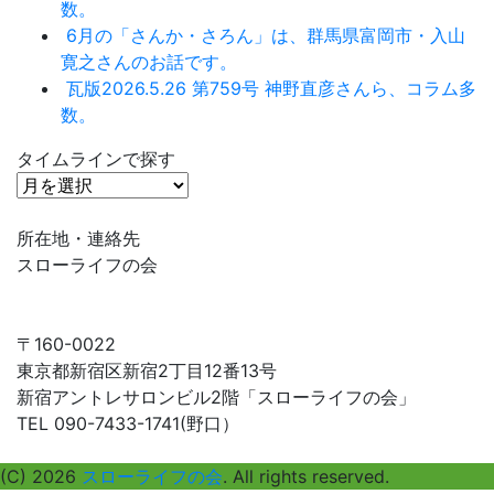
数。
6月の「さんか・さろん」は、群馬県富岡市・入山
寛之さんのお話です。
瓦版2026.5.26 第759号 神野直彦さんら、コラム多
数。
タイムラインで探す
タ
イ
ム
所在地・連絡先
ラ
スローライフの会
イ
ン
で
〒160-0022
探
東京都新宿区新宿2丁目12番13号
す
新宿アントレサロンビル2階「スローライフの会」
TEL 090-7433-1741(野口）
(C) 2026
スローライフの会
. All rights reserved.