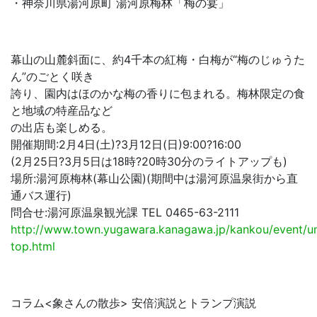
・神奈川県湯河原町 湯河原梅林「梅の宴」
幕山の山麓斜面に、約4千本の紅梅・白梅が“梅のじゅうた
ん”のごとく咲き
誇り、園内はほのかな梅の香りに包まれる。梅林限定の食
と地域の特産品など
の出店も楽しめる。
開催期間:2月4日(土)?3月12日(日)9:00?16:00
(2月25日?3月5日は18時?20時30分のライトアップも)
場所:湯河原梅林(幕山公園)(期間中は湯河原温泉街から直
通バス運行)
問合せ:湯河原温泉観光課 TEL 0465-63-2111
http://www.town.yugawara.kanagawa.jp/kankou/event/u
top.html
コラム<象さんの散歩> 安倍演説とトランプ演説