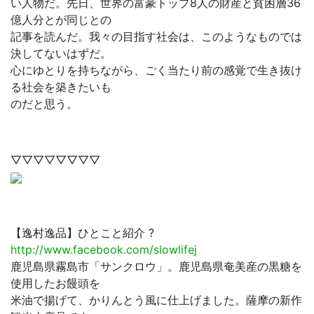
い人物だ。先日、世界の富豪トップ8人の財産と貧困層36
億人分とが同じとの
記事を読んだ。我々の目指す社会は、このようなものでは
決してないはずだ。
心にゆとりを持ちながら、ごく当たり前の感覚で生き抜け
る社会を築きたいも
のだと思う。
▽▽▽▽▽▽▽▽
【逸村逸品】ひとこと紹介 ?
http://www.facebook.com/slowlifej
鹿児島県霧島市「サンクロウ」。鹿児島県奄美産の黒糖を
使用したお饅頭を
米油で揚げて、かりんとう風に仕上げました。薩摩の新作