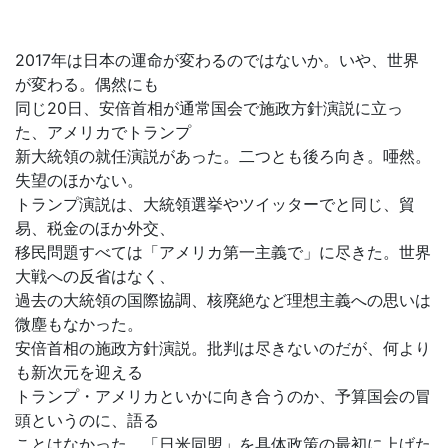
2017年は日本の運命が変わるのではないか。いや、世界
が変わる。偶然にも
同じ20日、安倍首相が通常国会で施政方針演説に立っ
た、アメリカでトランプ
新大統領の就任演説があった。二つとも後ろ向き。唖然。
失望のほかない。
トランプ演説は、大統領選挙やツイッターでと同じ、貿
易、税金のほか外交、
移民問題すべては「アメリカ第一主義で」に尽きた。世界
大戦への反省はなく、
過去の大統領の国際協調、核廃絶など理想主義への思いは
微塵もなかった。
安倍首相の施政方針演説。批判は尽きないのだが、何より
も新次元を迎える
トランプ・アメリカといかに向き合うのか、予算国会の冒
頭というのに、語る
ことはなかった。「日米同盟」を具体政策の最初に上げた