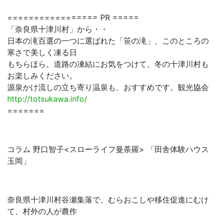
================= PR =====
「奈良県十津川村」から・・
日本の滝百選の一つに選ばれた「笹の滝」、このところの
寒さで美しく凍る日
もちらほら。道路の凍結にお気をつけて、冬の十津川村も
お楽しみください。
源泉かけ流しの立ち寄り温泉も、おすすめです。観光協会
http://totsukawa.info/
=======
コラム 野口智子<スローライフ曼荼羅> 「田舎体験ハウス
玉岡」
奈良県十津川村谷瀬集落で、むらおこしや移住促進にむけ
て、村外の人が農作