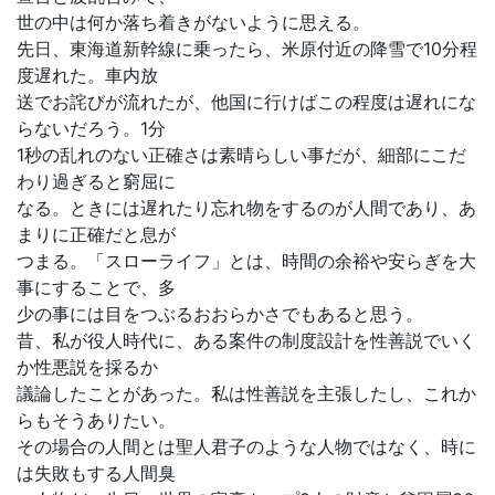
世の中は何か落ち着きがないように思える。
先日、東海道新幹線に乗ったら、米原付近の降雪で10分程
度遅れた。車内放
送でお詫びが流れたが、他国に行けばこの程度は遅れにな
らないだろう。1分
1秒の乱れのない正確さは素晴らしい事だが、細部にこだ
わり過ぎると窮屈に
なる。ときには遅れたり忘れ物をするのが人間であり、あ
まりに正確だと息が
つまる。「スローライフ」とは、時間の余裕や安らぎを大
事にすることで、多
少の事には目をつぶるおおらかさでもあると思う。
昔、私が役人時代に、ある案件の制度設計を性善説でいく
か性悪説を採るか
議論したことがあった。私は性善説を主張したし、これか
らもそうありたい。
その場合の人間とは聖人君子のような人物ではなく、時に
は失敗もする人間臭