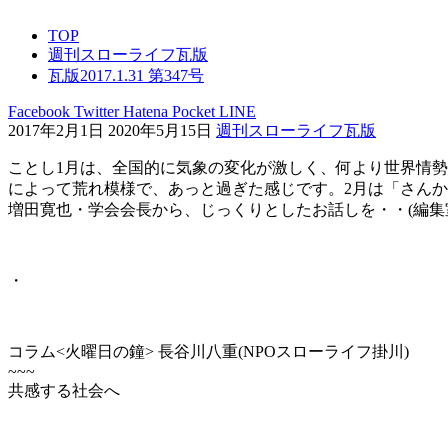
TOP
週刊スローライフ瓦版
瓦版2017.1.31 第347号
Facebook
Twitter
Hatena
Pocket
LINE
2017年2月1日
2020年5月15日
週刊スローライフ瓦版
ことし1月は、全国的に気象の変化が激しく、何より世界情
によって荒れ模様で、あっと過ぎた感じです。2月は「さん
増田寛也・学会会長から、じっくりとしたお話しを・・(編集
・
コラム<火曜日の鐘> 長谷川八重(NPOスローライフ掛川)
~~~
共感する社会へ