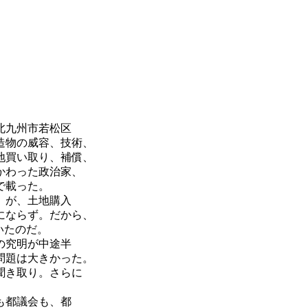
北九州市若松区
造物の威容、技術、
地買い取り、補償、
かわった政治家、
で載った。
。が、土地購入
にならず。だから、
いたのだ。
の究明が中途半
問題は大きかった。
聞き取り。さらに
も都議会も、都