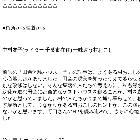
△△△△△△△△△△△
■街角から畦道から
中村友子(ライター 千葉市在住) 一味違う村おこし
前号の「田舎体験ハウス玉岡」の記事は、よくある村おこし
う心地よさがありました。田舎の現実を知ったうえで暮らせ
別な改修はしない。そんな集落の人たちの考え方に、私も潔
疎化が進む田舎に都会的なゲストハウスを創ることが、村を
のかと思っていました。村の人たちが今まで通り暮らせて、
す場所として、つながりがある村おこしのヒントが、この潔
ないかと思います。野口さんのHPを読み進めて、さらに心地
した。