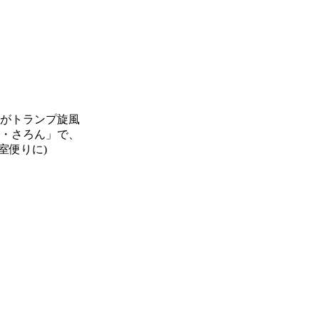
勢がトランプ旋風
か・さろん」で、
室便りに)