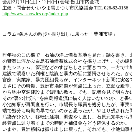
会期:2月11日(土)・12日(日) 会場:飯山市内全域
主催・問合せ:いいやま雪まつり市民協議会 TEL 026-62-0156
http://www.isnowfes.org/index.php
コラム<象さんの散歩> 振り出しに戻った「豊洲市場」
昨年秋のこの欄で「石油の洋上備蓄基地を見た」話を書き、
の響灘に浮かぶ白島石油備蓄株式会社を採り上げた。その建
またシステム、管理などのすばらしさに驚きつつ、一方で土
建設で渦巻いた利権と陰謀と暴力の話に驚愕させられた。か
官僚、実業家、暴力団組長らが、インターネット新聞に実名
まさにその時期、豊洲市場問題が焦点に上った。立派な殿堂
から地中空洞建設まで疑問の数々。でも、記者会見で明らか
その“裏の仕切り”を白島報道流に描く人はいないのか、と書
小池知事が再調査を行い、市場長ら職員を処分したが、事実
端で処分も時期尚早でないのかと思ったが、やはり残された
汚染がひどい、移転は延期、調査やり直し、石原元知事から
終着点に辿り着くまでの時間と補償金をどう確保するのか。
いまや、豊洲移転は振り出しに戻った。それでも、小池知事