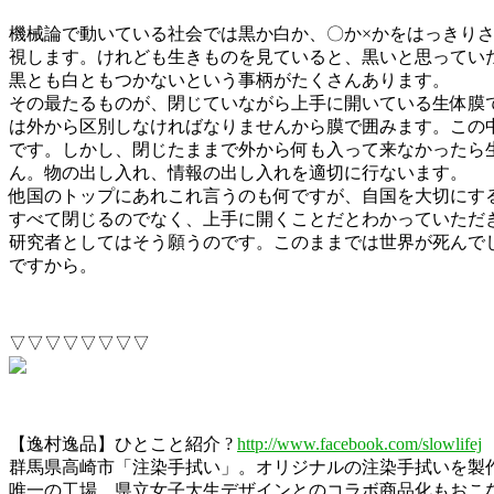
機械論で動いている社会では黒か白か、〇か×かをはっきり
視します。けれども生きものを見ていると、黒いと思ってい
黒とも白ともつかないという事柄がたくさんあります。
その最たるものが、閉じていながら上手に開いている生体膜
は外から区別しなければなりませんから膜で囲みます。この
です。しかし、閉じたままで外から何も入って来なかったら
ん。物の出し入れ、情報の出し入れを適切に行ないます。
他国のトップにあれこれ言うのも何ですが、自国を大切にす
すべて閉じるのでなく、上手に開くことだとわかっていただ
研究者としてはそう願うのです。このままでは世界が死んで
ですから。
▽▽▽▽▽▽▽▽
【逸村逸品】ひとこと紹介 ?
http://www.facebook.com/slowlifej
群馬県高崎市「注染手拭い」。オリジナルの注染手拭いを製
唯一の工場。県立女子大生デザインとのコラボ商品化もおこ