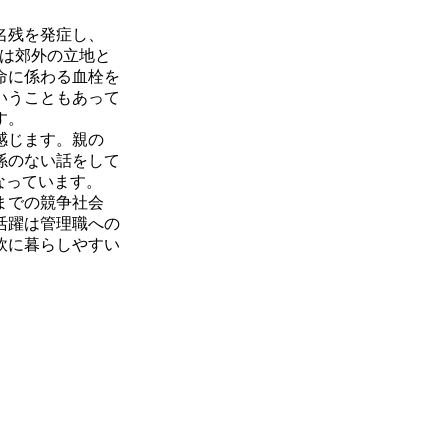
名残を発症し、
こは郊外の立地と
命に係わる血栓を
いうこともあって
す。
感じます。親の
係のない話をして
なっています。
までの競争社会
活躍は管理職への
軟に暮らしやすい