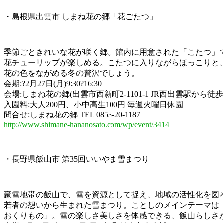
・島根県出雲市 しまね花の郷「花ごたつ」
季節ごときれいな花が咲く郷。館内に用意された「こたつ」
花チューリップが楽しめる。こたつに入りながらほっこりと
花の色をながめる冬の贅沢でしょう。
会期:?2月27日(月)9:30?16:30
会場:しまね花の郷(出雲市西新町2-1101-1 JR西出雲駅から徒歩
入園料:大人200円、小中高生100円 毎週火曜日休園
問合せ:しまね花の郷 TEL 0853-20-1187
http://www.shimane-hananosato.com/wp/event/3414
・長野県飯山市 第35回いいやま雪まつり
豪雪地帯の飯山で、雪を資源として捉え、地域の活性化を図
若者の想いから生まれた雪まつり。ことしのメインテーマは「
おくりもの」。雪の楽しさ美しさを体感できる、飯山らしさ