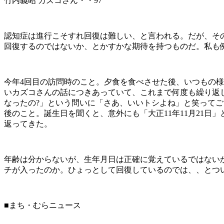
竹内義昭 カズコさん・・97
認知症は進行こそすれ回復は難しい、と言われる。だが、そ
回復するのではないか、とかすかな期待を持つものだ。私も
今年4回目の訪問時のこと。夕食を食べさせた後、いつもの
いカズコさんの話につきあっていて、これまで何度も繰り返
なったの?」という問いに「さあ、いいトシよね」と笑って
後のこと。誕生日を聞くと、意外にも「大正11年11月21日」
返ってきた。
年齢は分からないが、生年月日は正確に覚えているではない
チが入ったのか。ひょっとして回復しているのでは、、とつ
■まち・むらニュース