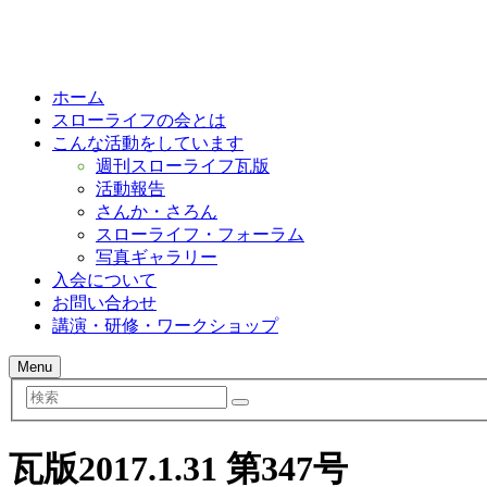
ホーム
スローライフの会とは
こんな活動をしています
週刊スローライフ瓦版
活動報告
さんか・さろん
スローライフ・フォーラム
写真ギャラリー
入会について
お問い合わせ
講演・研修・ワークショップ
Menu
検
索
瓦版2017.1.31 第347号