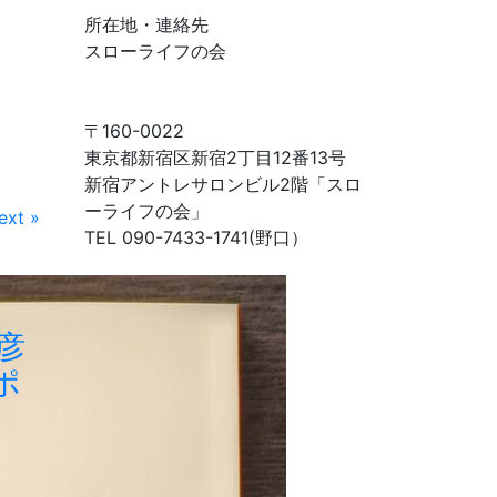
ム
所在地・連絡先
ラ
スローライフの会
イ
ン
で
〒160-0022
探
東京都新宿区新宿2丁目12番13号
す
新宿アントレサロンビル2階「スロ
ーライフの会」
ext »
TEL 090-7433-1741(野口）
彦
ポ