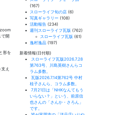
(167)
スローライフ旬の店
(6)
写真ギャラリー
(108)
活動報告
(234)
oom
週刊スローライフ瓦版
(762)
スで開
スローライフ瓦版
(61)
逸村逸品
(197)
と形を
新着情報(日付順)
スローライフ瓦版2026.7.28
第763号、川島英樹さんらコ
を支え
ラム多数。
瓦版2026.7.14第762号 中村
桂子さんら、コラム多数。
7月21日は「NHKなんてもう
いらない？」という、前原信
也さんの「さんか・さろん」
です。
皆が富岡市の「洋品店いりや