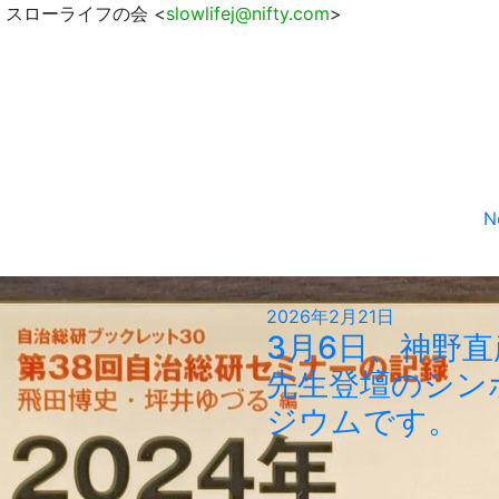
スローライフの会 <
slowlifej@nifty.com
>
N
2026年2月21日
3月6日、神野直
先生登壇のシン
ジウムです。