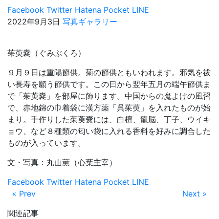
Facebook
Twitter
Hatena
Pocket
LINE
2022年9月3日
写真ギャラリー
茱萸嚢（ぐみぶくろ）
９月９日は重陽節供。菊の節供ともいわれます。邪気を祓
い長寿を願う節供です。この日から翌年五月の端午節供ま
で「茱萸嚢」を部屋に飾ります。中国からの魔よけの風習
で、赤地錦の巾着袋に漢方薬「呉茱萸」を入れたものが始
まり。手作りした茱萸嚢には、白檀、龍脳、丁子、ウイキ
ョウ、など８種類の匂い袋に入れる香料を好みに調合した
ものが入っています。
文・写真：丸山薫（心葉主宰）
Facebook
Twitter
Hatena
Pocket
LINE
« Prev
Next »
関連記事