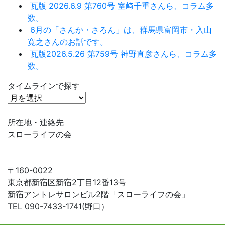
瓦版 2026.6.9 第760号 室﨑千重さんら、コラム多
数。
6月の「さんか・さろん」は、群馬県富岡市・入山
寛之さんのお話です。
瓦版2026.5.26 第759号 神野直彦さんら、コラム多
数。
タイムラインで探す
タ
イ
ム
所在地・連絡先
ラ
スローライフの会
イ
ン
で
〒160-0022
探
東京都新宿区新宿2丁目12番13号
す
新宿アントレサロンビル2階「スローライフの会」
TEL 090-7433-1741(野口）