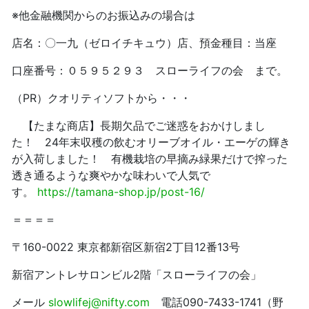
※他金融機関からのお振込みの場合は
店名：〇一九（ゼロイチキュウ）店、預金種目：当座
口座番号：０５９５２９３ スローライフの会 まで。
（PR）クオリティソフトから・・・
【たまな商店】長期欠品でご迷惑をおかけしまし
た！ 24年末収穫の飲むオリーブオイル・エーゲの輝き
が入荷しました！ 有機栽培の早摘み緑果だけで搾った
透き通るような爽やかな味わいで人気で
す。
https://tamana-shop.jp/post-16/
＝＝＝＝
〒160-0022 東京都新宿区新宿2丁目12番13号
新宿アントレサロンビル2階「スローライフの会」
メール
slowlifej@nifty.com
電話090-7433-1741（野