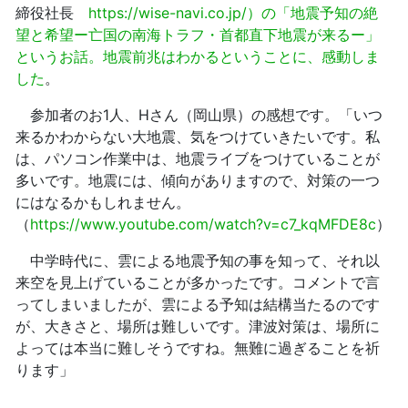
締役社長
https://wise-navi.co.jp/）の「地震予知の絶
望と希望ー亡国の南海トラフ・首都直下地震が来るー」
というお話。地震前兆はわかるということに、感動しま
した
。
参加者のお1人、Hさん（岡山県）の感想です。「いつ
来るかわからない大地震、気をつけていきたいです。私
は、パソコン作業中は、地震ライブをつけていることが
多いです。地震には、傾向がありますので、対策の一つ
にはなるかもしれません。
（
https://www.youtube.com/watch?v=c7_kqMFDE8c
）
中学時代に、雲による地震予知の事を知って、それ以
来空を見上げていることが多かったです。コメントで言
ってしまいましたが、雲による予知は結構当たるのです
が、大きさと、場所は難しいです。津波対策は、場所に
よっては本当に難しそうですね。無難に過ぎることを祈
ります」