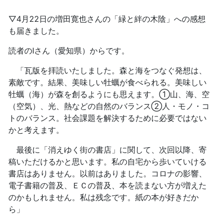
▽4月22日の増田寛也さんの「緑と絆の木陰」への感想
も届きました。
読者のIさん（愛知県）からです。
「瓦版を拝読いたしました。森と海をつなぐ発想は、
素敵です。結果、美味しい牡蠣が食べられる。美味しい
牡蠣（海）が森を創るようにも思えます。①山、海、空
（空気）、光、熱などの自然のバランス②人・モノ・コ
トのバランス。社会課題を解決するために必要ではない
かと考えます。
最後に「消えゆく街の書店」に関して、次回以降、寄
稿いただけるかと思います。私の自宅から歩いていける
書店はありません。以前はありました。コロナの影響、
電子書籍の普及、ＥＣの普及、本を読まない方が増えた
のかもしれません。私は残念です。紙の本が好きだか
ら」