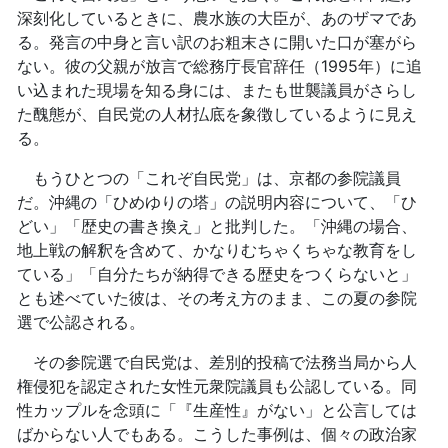
深刻化しているときに、農水族の大臣が、あのザマであ
る。発言の中身と言い訳のお粗末さに開いた口が塞がら
ない。彼の父親が放言で総務庁長官辞任（1995年）に追
い込まれた現場を知る身には、またも世襲議員がさらし
た醜態が、自民党の人材払底を象徴しているように見え
る。
もうひとつの「これぞ自民党」は、京都の参院議員
だ。沖縄の「ひめゆりの塔」の説明内容について、「ひ
どい」「歴史の書き換え」と批判した。「沖縄の場合、
地上戦の解釈を含めて、かなりむちゃくちゃな教育をし
ている」「自分たちが納得できる歴史をつくらないと」
とも述べていた彼は、その考え方のまま、この夏の参院
選で公認される。
その参院選で自民党は、差別的投稿で法務当局から人
権侵犯を認定された女性元衆院議員も公認している。同
性カップルを念頭に「『生産性』がない」と公言しては
ばからない人でもある。こうした事例は、個々の政治家