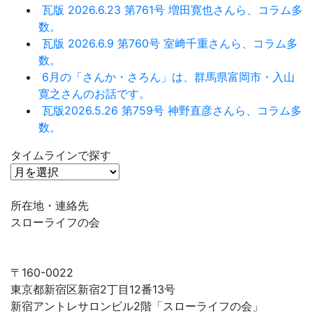
瓦版 2026.6.23 第761号 増田寛也さんら、コラム多
数。
瓦版 2026.6.9 第760号 室﨑千重さんら、コラム多
数。
6月の「さんか・さろん」は、群馬県富岡市・入山
寛之さんのお話です。
瓦版2026.5.26 第759号 神野直彦さんら、コラム多
数。
タイムラインで探す
タ
イ
ム
所在地・連絡先
ラ
スローライフの会
イ
ン
で
〒160-0022
探
東京都新宿区新宿2丁目12番13号
す
新宿アントレサロンビル2階「スローライフの会」