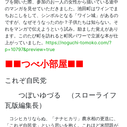
プを開いた際、参加のお一人の女性から描いている途中
のマンガを見せていただきました。池田町はワインでま
ちおこしをして、シンボルとなる「ワイン城」があるの
ですが、なぜそうなったのか？子供たちは知らない。そ
れをマンガで伝えようという試み。励ました覚えがあり
ます。このたび町を訪れると町民パワーで立派な本が仕
上がっていました。
https://noguchi-tomoko.com/?
p=10797&preview=true
■■
つべ小部屋■■
これぞ自民党
つぼいゆづる （スローライフ
瓦版編集長）
コシヒカリならぬ、「ナナヒカリ」農水相の更迭に、
「これぞ自民党」という思いを抱く。これほど米問題が