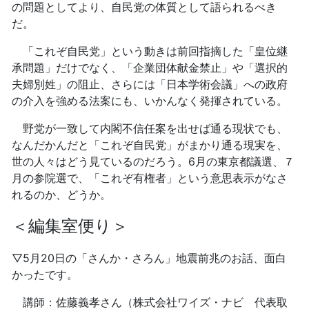
の問題としてより、自民党の体質として語られるべき
だ。
「これぞ自民党」という動きは前回指摘した「皇位継
承問題」だけでなく、「企業団体献金禁止」や「選択的
夫婦別姓」の阻止、さらには「日本学術会議」への政府
の介入を強める法案にも、いかんなく発揮されている。
野党が一致して内閣不信任案を出せば通る現状でも、
なんだかんだと「これぞ自民党」がまかり通る現実を、
世の人々はどう見ているのだろう。6月の東京都議選、７
月の参院選で、「これぞ有権者」という意思表示がなさ
れるのか、どうか。
＜編集室便り＞
▽5月20日の「さんか・さろん」地震前兆のお話、面白
かったです。
講師：佐藤義孝さん（株式会社ワイズ・ナビ 代表取