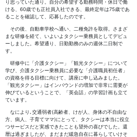
り思っていた通り。自分の希望する勤務時間・休日で働
ける、60歳でも正社員入社できる、最終定年は75歳であ
ることを確認して、応募したのです。
その後、自動車学校へ通い、二種免許を取得。さまざ
まな研修を経て、いよいよタクシー乗務員としてデビュ
ーしました。希望通り、日勤勤務のみの週休二日制で
す。
研修中に「介護タクシー」「観光タクシー」について
学び、介護タクシー乗務員に必要な「介護職員初任者」
の資格を得る目標に向けて、講座に申し込みました。
「観光タクシー」はインバウンドの増加で非常に需要が
伸びているということで、「英会話」の学習計画も立て
ています。
なにより､交通弱者(高齢者、けが人、身体の不自由な
方、病人、子育てママ)にとって、タクシーは本当に役立
つサービスだと実感できたことも望外の喜びでした。還
暦は過ぎましたが、まだまだ緩急自在に暮らしていけそ