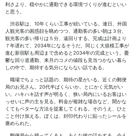
利さより、穏やかに通勤できる環境づくりが進むといい
と思う。
渋谷駅は、10年くらい工事が続いている。連日、外国
人観光客の困惑顔を眺めつつ、通勤客の多い朝は３分、
観光客の多い帰りは５分、遠回りする。完成は計画より
７年遅れて、2034年になるそうだ。同じく大規模工事が
進む新宿駅も周辺まで含めると2034年の完成という。憂
鬱な回り道通勤、来月のコメの値段も見当つかない暮ら
しの中で、期待する気分にならない話である。
職場でちょっと話題の、期待の星がいる。近くの郵便
局のお兄さん。20代半ばくらいか。とにかく元気がい
い。ハキハキ話す声が明るく、狭い局内にいるお客はい
っせいに声の主を見る。料金が複雑な場合など、聞かな
くてもベターな方法を提案してくれる。そのうえ、ひと
こと付け加える。ぼくは、封印代わりに貼ったシールを
褒められた。
郵便局から帰ってくると、みんな彼の話をする。会え