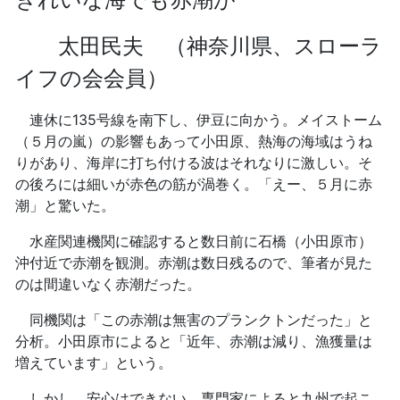
太田民夫 （神奈川県、スローラ
イフの会会員）
連休に135号線を南下し、伊豆に向かう。メイストーム
（５月の嵐）の影響もあって小田原、熱海の海域はうね
りがあり、海岸に打ち付ける波はそれなりに激しい。そ
の後ろには細いが赤色の筋が渦巻く。「えー、５月に赤
潮」と驚いた。
水産関連機関に確認すると数日前に石橋（小田原市）
沖付近で赤潮を観測。赤潮は数日残るので、筆者が見た
のは間違いなく赤潮だった。
同機関は「この赤潮は無害のプランクトンだった」と
分析。小田原市によると「近年、赤潮は減り、漁獲量は
増えています」という。
しかし、安心はできない。専門家によると九州で起こ