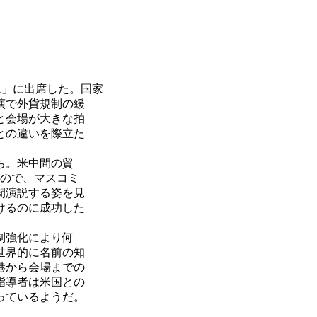
ム」に出席した。国家
演で外貨規制の緩
と会場が大きな拍
との違いを際立た
ち。米中間の貿
るので、マスコミ
分間演説する姿を見
けるのに成功した
制強化により何
世界的に名前の知
港から会場までの
指導者は米国との
っているようだ。