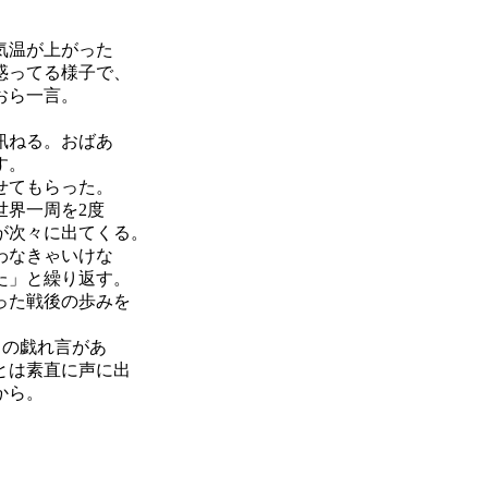
気温が上がった
惑ってる様子で、
おら一言。
訊ねる。おばあ
す。
せてもらった。
世界一周を2度
が次々に出てくる。
わなきゃいけな
た」と繰り返す。
った戦後の歩みを
」の戯れ言があ
とは素直に声に出
から。