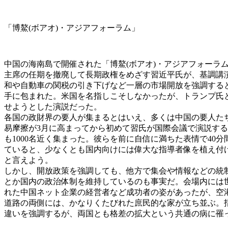
「博鰲(ボアオ)・アジアフォーラム」
中国の海南島で開催された「博鰲(ボアオ)・アジアフォーラ
主席の任期を撤廃して長期政権をめざす習近平氏が、基調講
和や自動車の関税の引き下げなど一層の市場開放を強調する
手に包まれた。米国を名指しこそしなかったが、トランプ氏
せようとした演説だった。
各国の政財界の要人が集まるとはいえ、多くは中国の要人た
易摩擦が3月に高まってから初めて習氏が国際会議で演説す
も1000名近く集まった。彼らを前に自信に満ちた表情で40
ていると、少なくとも国内向けには偉大な指導者像を植え付
と言えよう。
しかし、開放政策を強調しても、他方で集会や情報などの統
とか国内の政治体制を維持しているのも事実だ。会場内には
れた中国ネット企業の経営者など成功者の姿があったが、空
道路の両側には、かなりくたびれた庶民的な家が立ち並ぶ。
違いを強調するが、両国とも格差の拡大という共通の病に罹