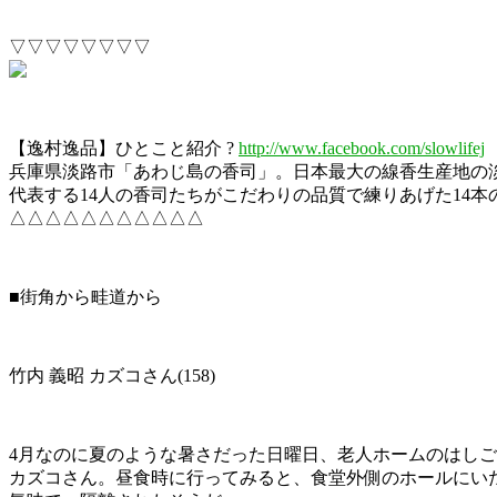
▽▽▽▽▽▽▽▽
【逸村逸品】ひとこと紹介 ?
http://www.facebook.com/slowlifej
兵庫県淡路市「あわじ島の香司」。日本最大の線香生産地の
代表する14人の香司たちがこだわりの品質で練りあげた14本
△△△△△△△△△△△
■街角から畦道から
竹内 義昭 カズコさん(158)
4月なのに夏のような暑さだった日曜日、老人ホームのはし
カズコさん。昼食時に行ってみると、食堂外側のホールにい