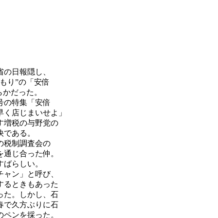
省の日報隠し、
もり”の「安倍
らかだった。
号の特集「安倍
早く店じまいせよ」
す増税の与野党の
快である。
の税制調査会の
を通じ合った仲。
すばらしい。
チャン」と呼び、
するときもあった
った。しかし、石
春で久方ぶりに石
のペンを採った。