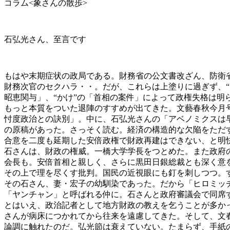
コラム<象さんの散歩>
石弘光さん、至言です
もはや末期症状の政局である。財務省の公文書改ざん、防衛
財務次官のセクハラ・・。だが、これらは上塗りに過ぎず、“
昭恵関与」、“かけ”の「首相の案件」によって政権失格は明
もっと本質をついた退陣のすすめが出てきた。文藝春秋今月
忖度政治との訣別」。中に、石弘光さんの「アベノミクスは
の原稿があった。さっそく読む。経済の構造的な欠陥をただ
合意を二度も延期した安倍政権で財政再建はできない、と明
石さんは、財政の権威。一橋大学学長をつとめた。また政府
会長も。安倍首相と親しく、さらに黒田日銀総裁とも深く意
その上で理を尽くす批判。国民の近視眼にも釘を刺しつつ。
その石さん、妻・宏子の幼馴染であった。だから「ヒロミッ
「ヤンチャン」と呼ばれる仲に。石さんと政府審議会で同席
とはいえ、政治記者として地方財政の教えを乞うことが多か
さんが病床につかれてから往来を遠慮してきた。そして、文
論調に触れたのだ。弘光節は衰えていない。たまらず、手紙