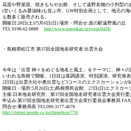
花苗や野菜苗、焼きもちやお餅、そして遠野名物の小判型の
(甘いくるみ醤油味)も並ぶ市。GW特別企画として、地元の
も数多く販売される。
開催日:28日(土)?5月6日(日) 場所・問合せ:道の駅遠野風の丘
TEL 0198-62-0888
http://www.tonojikan.jp/event/0428/
・島根県松江市 第37回全国地名研究者 出雲大会
今年は「出雲 神々をめぐる地名と風土」をテーマに、神々の
いわれる島根で開催。1日目は基調講演、特別講演、研究発
2日目は出雲大社や奥出雲など3コースのエクスカーションが
開催日・場所:5月26日(土)島根県民会館、27日(日)エクスカー
主催:日本地名研究所、第37回全国地名研究者出雲大会実行委
申込み:第37回全国地名研究者出雲大会実行委員会事務局 FAX0852
問合せ:事務局長 TEL090-3177-4678
http://chimei.people.co.jp/chimeiken/770/