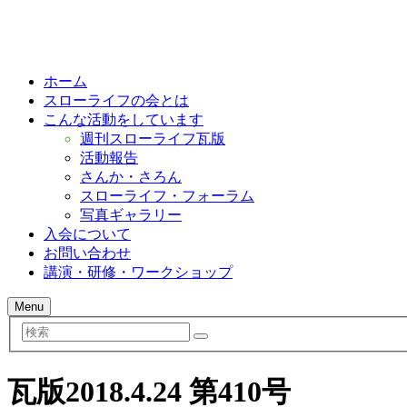
ホーム
スローライフの会とは
こんな活動をしています
週刊スローライフ瓦版
活動報告
さんか・さろん
スローライフ・フォーラム
写真ギャラリー
入会について
お問い合わせ
講演・研修・ワークショップ
Menu
検
索
瓦版2018.4.24 第410号