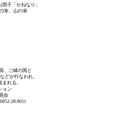
お団子「かねなり」
海の幸、山の幸
国、ご縁の国と
表などが行なわれ、
組まれる。
ション
員会
-28-8011