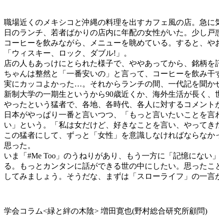
職場近くのメキシコと沖縄の料理を出すカフェ風の店。急に
日のランチ、若者ばかりの店内に年配の女性がいた。少し戸
コーヒーを飲みながら、メニューを眺めている。すると、や
「ウィスキー、ロック、ダブル!」。
店の人もあっけにとられた様子で、ややあってから、銘柄を
ちゃんは整然と「一番安いの」と言って、コーヒーを飲み干
実にカッコよかった…。それからランチの間、一代記を聞か
新制大学の一期生というから90歳近くか、海外生活が長く、
やったという猛者で、各地、各時代、各人に対するコメント
日本がやっぱり一番と言いつつ、「もっと言いたいことを言
い」という。「私は女だけど、好きなことを言い、やってき
この猛者にして、ずっと「女性」を意識しなければならなか
思った。
いま「#Me Too」のうねりがあり、もう一方に「記憶にない
る。もっとカンタンに話ができる世の中にしたい。思ったこ
してみましょう。そうだな、まずは「スローライフ」の一言
学会コラム<緑と絆の木陰> 増田寛也(野村総合研究所顧問)