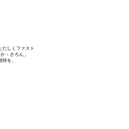
ただしくファスト
んか・さろん」
期待を。