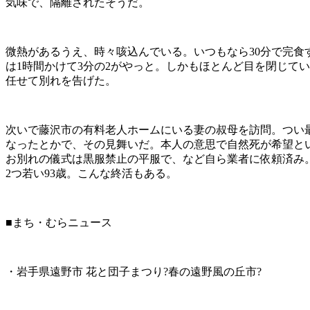
気味で、隔離されたそうだ。
微熱があるうえ、時々咳込んでいる。いつもなら30分で完食
は1時間かけて3分の2がやっと。しかもほとんど目を閉じて
任せて別れを告げた。
次いで藤沢市の有料老人ホームにいる妻の叔母を訪問。つい
なったとかで、その見舞いだ。本人の意思で自然死が希望と
お別れの儀式は黒服禁止の平服で、など自ら業者に依頼済み
2つ若い93歳。こんな終活もある。
■まち・むらニュース
・岩手県遠野市 花と団子まつり?春の遠野風の丘市?