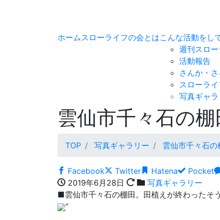
ホーム
スローライフの会とは
こんな活動をし
週刊スロー
活動報告
さんか・さ
スローライ
写真ギャラ
雲仙市千々石の棚
TOP
写真ギャラリー
雲仙市千々石の
Facebook
Twitter
Hatena
Pocket
2019年6月28日
写真ギャラリー
■雲仙市千々石の棚田。田植えが終わったそう
“