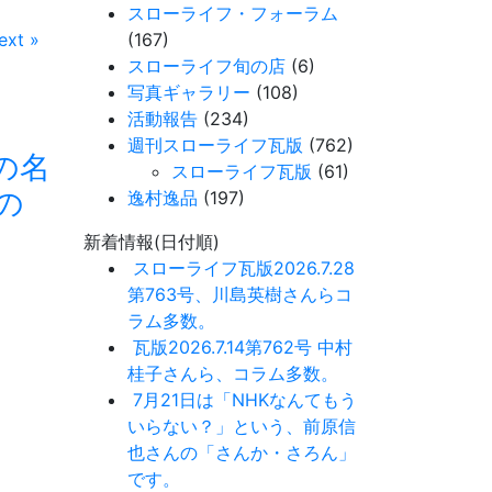
スローライフ・フォーラム
ext »
(167)
スローライフ旬の店
(6)
写真ギャラリー
(108)
活動報告
(234)
週刊スローライフ瓦版
(762)
の名
スローライフ瓦版
(61)
の
逸村逸品
(197)
新着情報(日付順)
スローライフ瓦版2026.7.28
第763号、川島英樹さんらコ
ラム多数。
瓦版2026.7.14第762号 中村
桂子さんら、コラム多数。
7月21日は「NHKなんてもう
いらない？」という、前原信
也さんの「さんか・さろん」
です。