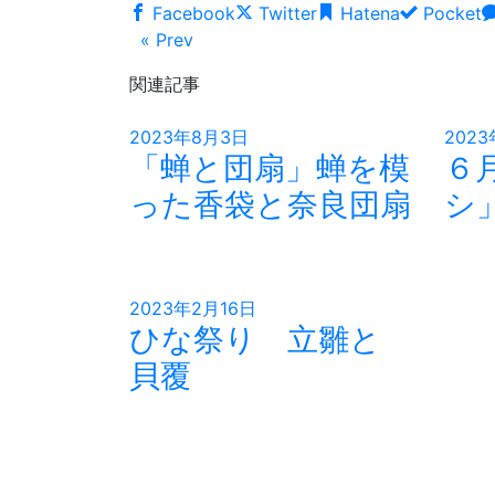
Facebook
Twitter
Hatena
Pocket
« Prev
関連記事
2023年8月3日
202
「蝉と団扇」蝉を模
６
った香袋と奈良団扇
シ
2023年2月16日
ひな祭り 立雛と
貝覆