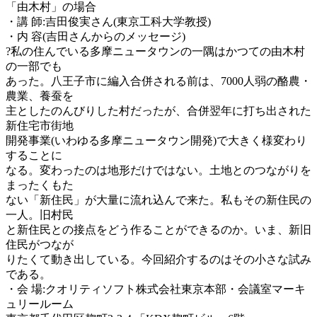
「由木村」の場合
・講 師:吉田俊実さん(東京工科大学教授)
・内 容(吉田さんからのメッセージ)
?私の住んでいる多摩ニュータウンの一隅はかつての由木村
の一部でも
あった。八王子市に編入合併される前は、7000人弱の酪農・
農業、養蚕を
主としたのんびりした村だったが、合併翌年に打ち出された
新住宅市街地
開発事業(いわゆる多摩ニュータウン開発)で大きく様変わり
することに
なる。変わったのは地形だけではない。土地とのつながりを
まったくもた
ない「新住民」が大量に流れ込んで来た。私もその新住民の
一人。旧村民
と新住民との接点をどう作ることができるのか。いま、新旧
住民がつなが
りたくて動き出している。今回紹介するのはその小さな試み
である。
・会 場:クオリティソフト株式会社東京本部・会議室マーキ
ュリールーム