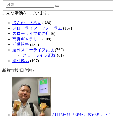
検
索
こんな活動をしています｡
さんか・さろん
(324)
スローライフ・フォーラム
(167)
スローライフ旬の店
(6)
写真ギャラリー
(108)
活動報告
(234)
週刊スローライフ瓦版
(762)
スローライフ瓦版
(61)
逸村逸品
(197)
新着情報(日付順)
8月18日は「海外に広がるよさこ