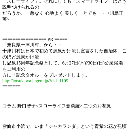
「スローライフ」。それにしても「スマートライフ」はどう
説明づけられるの
だろうか。「恙なく 心地よく 美しく」とでも・・ <川島正
英>
================= PR =====
「奈良県十津川村」から・・
十津川村は日本で初めて源泉かけ流し宣言をした自治体。こ
のほど源泉かけ流
し温泉15周年記念祭として、6月27日(木)?30日(日)公衆浴場
をご利用の
方に「記念タオル」をプレゼントします。
http://totsukawa.jugem.jp/?eid=1109
=======
コラム 野口智子<スローライフ曼荼羅> 二つのお花見
雲仙市小浜で、いま「ジャカランダ」という青紫の花が見頃