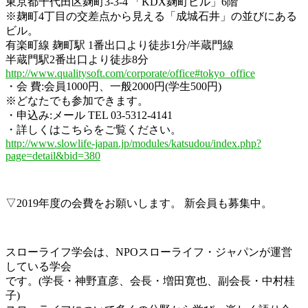
東京都千代田区麹町3-3-4 「KDX麹町ビル」6階
※麹町4丁目の交差点から見える「成城石井」の並びにある
ビル。
有楽町線 麹町駅 1番出口より徒歩1分/半蔵門線
半蔵門駅2番出口より徒歩8分
http://www.qualitysoft.com/corporate/office#tokyo_office
・会 費:会員1000円、一般2000円(学生500円)
※どなたでも参加できます。
・申込み:メール TEL 03-5312-4141
・詳しくはこちらをご覧ください。
http://www.slowlife-japan.jp/modules/katsudou/index.php?
page=detail&bid=380
▽2019年度の会費をお願いします。 新会員も募集中。
スローライフ学会は、NPOスローライフ・ジャパンが運営
している学会
です。(学長・神野直彦、会長・増田寛也、副会長・中村桂
子)