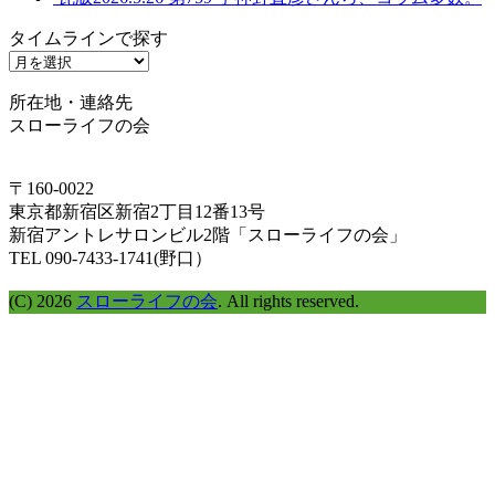
タイムラインで探す
タ
イ
所在地・連絡先
ム
スローライフの会
ラ
イ
ン
〒160-0022
で
東京都新宿区新宿2丁目12番13号
探
新宿アントレサロンビル2階「スローライフの会」
す
TEL 090-7433-1741(野口）
(C) 2026
スローライフの会
. All rights reserved.