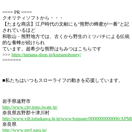
==== PR ====
クオリティソフトから・・・
【たまな商店】江戸時代の文献にも“熊野の蜂蜜が一番”と記
されているほど
和歌山・熊野地方では、古くから野生のミツバチによる伝統
的な養蜂が続けられ
ています。超希少な熊野はちみつはこちらです
>>>
https://tamana-shop.jp/kumanohoney/
=======
■私たちはいつもスローライフの動きを応援しています。
岩手県遠野市
http://www.city.tono.iwate.jp/
奈良県吉野郡十津川村
http://www.vill.totsukawa.lg.jp/www/toppage/0000000000000/APM
奈良県
http://www.pref.nara.jp/