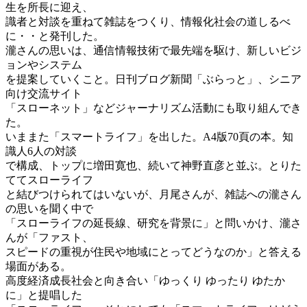
生を所長に迎え、
識者と対談を重ねて雑誌をつくり、情報化社会の道しるべ
に・・と発刊した。
瀧さんの思いは、通信情報技術で最先端を駆け、新しいビジ
ョンやシステム
を提案していくこと。日刊ブログ新聞「ぶらっと」、シニア
向け交流サイト
「スローネット」などジャーナリズム活動にも取り組んでき
た。
いままた「スマートライフ」を出した。A4版70頁の本。知
識人6人の対談
で構成、トップに増田寛也、続いて神野直彦と並ぶ。とりた
ててスローライフ
と結びつけられてはいないが、月尾さんが、雑誌への瀧さん
の思いを聞く中で
「スローライフの延長線、研究を背景に」と問いかけ、瀧さ
んが「ファスト、
スピードの重視が住民や地域にとってどうなのか」と答える
場面がある。
高度経済成長社会と向き合い「ゆっくり ゆったり ゆたか
に」と提唱した