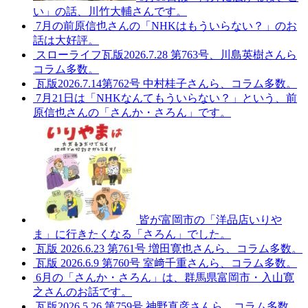
い」の話、川竹大輔さんです。
7月の前原信也さんの「NHKはもういらない？」のお
話は大好評。
スローライフ瓦版2026.7.28 第763号、川島英樹さんら
コラム多数。
瓦版2026.7.14第762号 中村桂子さんら、コラム多数。
7月21日は「NHKなんてもういらない？」という、前
原信也さんの「さんか・さろん」です。
皆が富岡市の「洋品店いりや
ま」に行きたくなる「さろん」でした。
瓦版 2026.6.23 第761号 増田寛也さんら、コラム多数。
瓦版 2026.6.9 第760号 室﨑千重さんら、コラム多数。
6月の「さんか・さろん」は、群馬県富岡市・入山寛
之さんのお話です。
瓦版2026.5.26 第759号 神野直彦さんら、コラム多数。