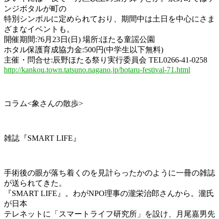
ンジボタルが町の
特別シンボルに定められており、期間中は土日を中心にさま
ざまなイベントも。
開催期間:?6月23日(日) 場所:ほたる童謡公園
ホタル保護育成協力金:500円(中学生以下無料)
主催・問合せ:辰野ほたる祭り実行委員会 TEL0266-41-0258
http://kankou.town.tatsuno.nagano.jp/hotaru-festival-71.html
コラム<象さんの散歩>
雑誌『SMART LIFE』
手術後の眼が落ち着くのを見計らったかのように一冊の雑誌
が送られてきた。
『SMART LIFE』。わがNPO理事の瀧栄治郎さんから。瀧氏
が日本
テレネットに「スマートライフ研究所」を設け、月尾嘉男先