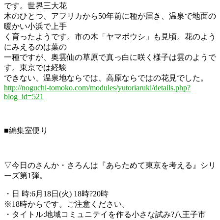
です。世界三大花
木のひとつ、アフリカから50年前に種が届き、温泉で地面の
暖かい小浜で上手
く育ったようです。市の木「ヤマボウシ」も見頃。花のよう
にみえるのは葉の
一種ですが、奥雲仙の草原で真っ白に咲く様子は雲のようで
す。東京では経験
できない、温泉地ならでは、高原ならではの花見でした。
http://noguchi-tomoko.com/modules/yutoriaruki/details.php?
blog_id=521
■編集室便り
▽今日のさんか・さろんは『あらためて東京を考える』シリ
ーズ第1弾。
・日 時:6月18日(火) 18時?20時
※18時からです。ご注意ください。
・タイトル:地域コミュニテイを作る小さな試み?八王子市