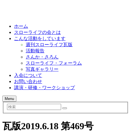
ホーム
スローライフの会とは
こんな活動をしています
週刊スローライフ瓦版
活動報告
さんか・さろん
スローライフ・フォーラム
写真ギャラリー
入会について
お問い合わせ
講演・研修・ワークショップ
Menu
検
索
瓦版2019.6.18 第469号