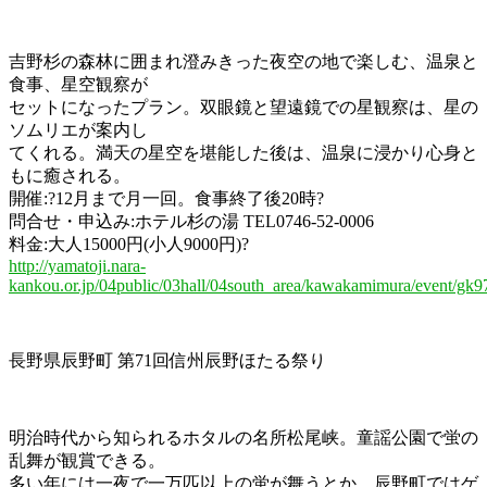
吉野杉の森林に囲まれ澄みきった夜空の地で楽しむ、温泉と
食事、星空観察が
セットになったプラン。双眼鏡と望遠鏡での星観察は、星の
ソムリエが案内し
てくれる。満天の星空を堪能した後は、温泉に浸かり心身と
もに癒される。
開催:?12月まで月一回。食事終了後20時?
問合せ・申込み:ホテル杉の湯 TEL0746-52-0006
料金:大人15000円(小人9000円)?
http://yamatoji.nara-
kankou.or.jp/04public/03hall/04south_area/kawakamimura/event/gk9
長野県辰野町 第71回信州辰野ほたる祭り
明治時代から知られるホタルの名所松尾峡。童謡公園で蛍の
乱舞が観賞できる。
多い年には一夜で一万匹以上の蛍が舞うとか。辰野町ではゲ