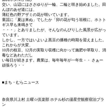
交い、山辺にはささゆりが一輪、二輪と咲き始めました。田
んぼのあぜ道には、
薄紅色の野アザミの花が咲いています。
童謡に「夏は来ぬ」でしたか「卯の花が匂う垣根に、ホトト
ギス早も来鳴きて
・・・」とありましたが、そんなのんびりした風景が広がっ
ています。
しかし、一方ではいよいよ黒豆の播種の時期を迎えました。
これからが大変、
10月の枝豆、12月の実取り収穫に向かって施肥や草取り、消
毒などあわただし
い毎日が続きます。農業は、毎年毎年が一年生・・ さぁー
頑張ろう・・
■まち・むらニュース
奈良県川上村 土曜☆倶楽部 ホテル杉の湯星空観察宿泊プラ
ン