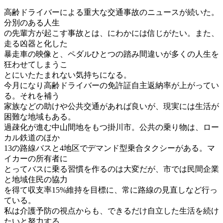
高齢ドライバーによる重大な交通事故のニュースが続いた。
分別のある人生
の先輩方が起こす事故とは、にわかには信じがたい。また、
走る凶器と化した
暴走車の映像と、ペダルひとつの踏み間違いが多くの人生を
狂わせてしまうこ
とにいたたまれない気持ちになる。
今月になり高齢ドライバーの免許証自主返納率が上がってい
る。それを補う
家族などの助けや公共交通があれば良いが、現実には生活が
困難な地域もある。
過疎化が進む中山間地をもつ掛川市。公共の乗り物は、ロー
カル鉄道のほか
13の路線バスと4地区でデマンド型乗合タクシーがある。マ
イカーの所有者に
とってバスに乗る習慣を作るのは大変だが、市では民間企業
と地域住民の協力
を得て収支率15%維持を目標に、常に路線の見直しなど行っ
ている。
私は介護予防の視点からも、できるだけ自立した生活を続け
たいと努力する