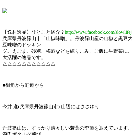
【逸村逸品】ひとこと紹介 ?
http://www.facebook.com/slowlifej
兵庫県丹波篠山市「山椒味噌」。丹波篠山産の山椒と黒豆大
豆味噌のドッキン
グ。えごま、砂糖、梅酒などを練りこみ、ご飯に生野菜に、
大活躍の逸品です。
△△△△△△△△△△△
■街角から畦道から
今井 進(兵庫県丹波篠山市) 山辺にはささゆり
丹波篠山は、すっかり清々しい若葉の季節を迎えています。
源氏ボタルが飛び