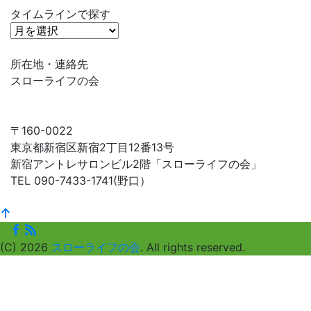
タイムラインで探す
タ
イ
ム
所在地・連絡先
ラ
スローライフの会
イ
ン
で
〒160-0022
探
東京都新宿区新宿2丁目12番13号
す
新宿アントレサロンビル2階「スローライフの会」
TEL 090-7433-1741(野口）
(C) 2026
スローライフの会
. All rights reserved.