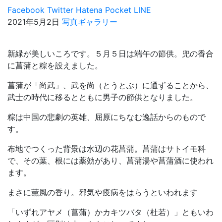
Facebook
Twitter
Hatena
Pocket
LINE
2021年5月2日
写真ギャラリー
新緑が美しいころです。５月５日は端午の節供。兜の香合
に菖蒲と粽を設えました。
菖蒲が「尚武」、武を尚（とうとぶ）に通ずることから、
武士の時代に移るとともに男子の節供となりました。
粽は中国の悲劇の英雄、屈原にちなむ逸話からのもので
す。
布地でつくった背景は水辺の花菖蒲。菖蒲はサトイモ科
で、その葉、根には薬効があり、菖蒲湯や菖蒲酒に使われ
ます。
まさに薫風の香り。邪気や疫病をはらうといわれます
「いずれアヤメ（菖蒲）かカキツバタ（杜若）」ともいわ