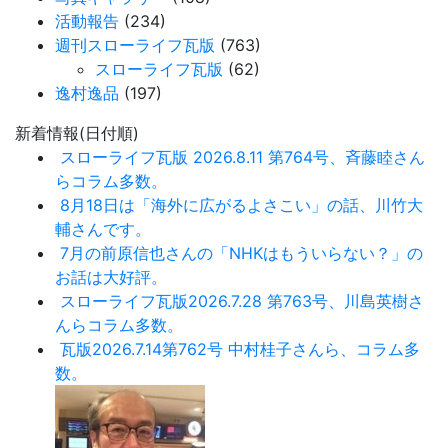
活動報告
(234)
週刊スローライフ瓦版
(763)
スローライフ瓦版
(62)
逸村逸品
(197)
新着情報(日付順)
スローライフ瓦版 2026.8.11 第764号、斉藤睦さん
らコラム多数。
8月18日は「海外に広がるよさこい」の話、川竹大
輔さんです。
7月の前原信也さんの「NHKはもういらない？」の
お話は大好評。
スローライフ瓦版2026.7.28 第763号、川島英樹さ
んらコラム多数。
瓦版2026.7.14第762号 中村桂子さんら、コラム多
数。