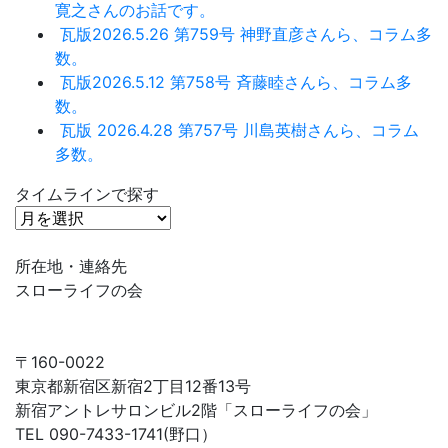
寛之さんのお話です。
瓦版2026.5.26 第759号 神野直彦さんら、コラム多
数。
瓦版2026.5.12 第758号 斉藤睦さんら、コラム多
数。
瓦版 2026.4.28 第757号 川島英樹さんら、コラム
多数。
タイムラインで探す
タ
イ
ム
所在地・連絡先
ラ
スローライフの会
イ
ン
で
〒160-0022
探
東京都新宿区新宿2丁目12番13号
す
新宿アントレサロンビル2階「スローライフの会」
TEL 090-7433-1741(野口）