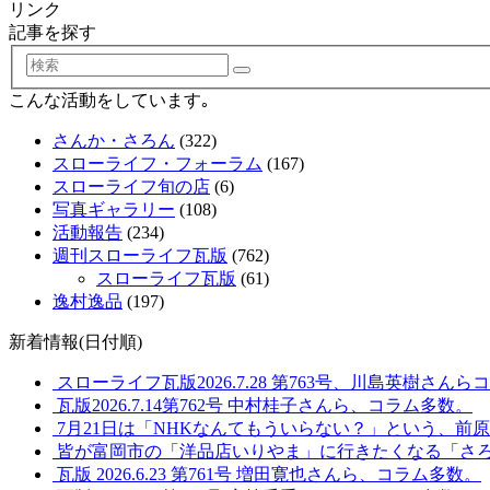
リンク
記事を探す
検
索
こんな活動をしています｡
さんか・さろん
(322)
スローライフ・フォーラム
(167)
スローライフ旬の店
(6)
写真ギャラリー
(108)
活動報告
(234)
週刊スローライフ瓦版
(762)
スローライフ瓦版
(61)
逸村逸品
(197)
新着情報(日付順)
スローライフ瓦版2026.7.28 第763号、川島英樹さん
瓦版2026.7.14第762号 中村桂子さんら、コラム多数。
7月21日は「NHKなんてもういらない？」という、前
皆が富岡市の「洋品店いりやま」に行きたくなる「さ
瓦版 2026.6.23 第761号 増田寛也さんら、コラム多数。