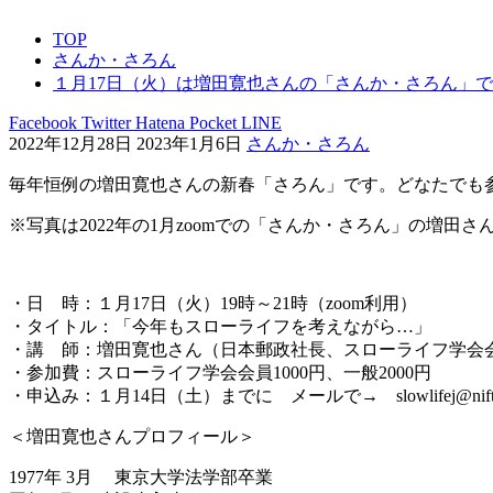
TOP
さんか・さろん
１月17日（火）は増田寛也さんの「さんか・さろん」
Facebook
Twitter
Hatena
Pocket
LINE
2022年12月28日
2023年1月6日
さんか・さろん
毎年恒例の増田寛也さんの新春「さろん」です。どなたでも
※写真は2022年の1月zoomでの「さんか・さろん」の増田さ
・日 時：１月17日（火）19時～21時（zoom利用）
・タイトル：「今年もスローライフを考えながら…」
・講 師：増田寛也さん（日本郵政社長、スローライフ学会
・参加費：スローライフ学会会員1000円、一般2000円
・申込み：１月14日（土）までに メールで→ slowlifej@nifty
＜増田寛也さんプロフィール＞
1977年 3月 東京大学法学部卒業