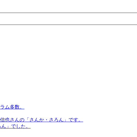
らコラム多数。
原信也さんの「さんか・さろん」です。
ろん」でした。