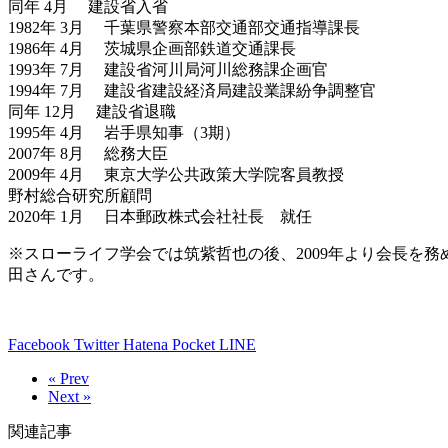
同年 4月 建設省入省
1982年 3月 千葉県警察本部交通部交通指導課長
1986年 4月 茨城県企画部鉄道交通課長
1993年 7月 建設省河川局河川総務課企画官
1994年 7月 建設省建設経済局建設業課紛争調整官
同年 12月 建設省退職
1995年 4月 岩手県知事（3期）
2007年 8月 総務大臣
2009年 4月 東京大学公共政策大学院客員教授
野村総合研究所顧問
2020年 1月 日本郵政株式会社社長 就任
※スローライフ学会では筑紫哲也の後、2009年より会長を務
田さんです。
Facebook
Twitter
Hatena
Pocket
LINE
« Prev
Next »
関連記事