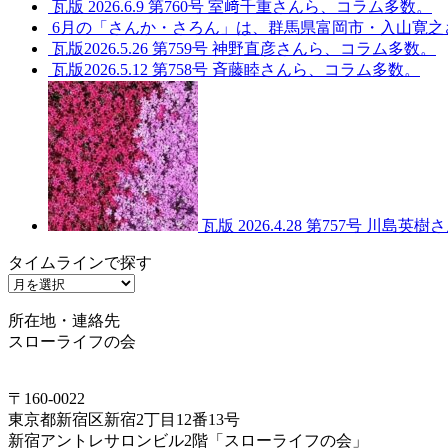
瓦版 2026.6.9 第760号 室﨑千重さんら、コラム多数。
6月の「さんか・さろん」は、群馬県富岡市・入山寛之
瓦版2026.5.26 第759号 神野直彦さんら、コラム多数。
瓦版2026.5.12 第758号 斉藤睦さんら、コラム多数。
瓦版 2026.4.28 第757号 川
タイムラインで探す
タ
イ
所在地・連絡先
ム
スローライフの会
ラ
イ
ン
〒160-0022
で
東京都新宿区新宿2丁目12番13号
探
新宿アントレサロンビル2階「スローライフの会」