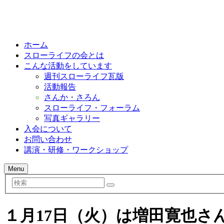
ホーム
スローライフの会とは
こんな活動をしています
週刊スローライフ瓦版
活動報告
さんか・さろん
スローライフ・フォーラム
写真ギャラリー
入会について
お問い合わせ
講演・研修・ワークショップ
Menu
検
索
１月17日（火）は増田寛也さ