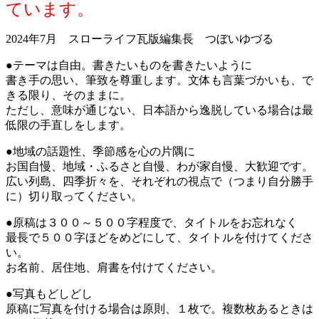
ています。
2024年7月 スローライフ瓦版編集長 つぼいゆづる
●テーマは自由。書きたいものを書きたいように
書き手の思い、筆致を尊重します。文体も言葉づかいも、で
きる限り、そのままに。
ただし、意味が通じない、日本語から逸脱している場合は最
低限の手直しをします。
●地域の話題性、季節感を心の片隅に
お国自慢、地域・ふるさと自慢、わが家自慢、大歓迎です。
広い列島、四季折々を、それぞれの視点で（つまり自分勝手
に）切り取ってください。
●原稿は３００～５００字程度で、タイトルをお忘れなく
最長で５００字ほどをめどにして、タイトルを付けてくださ
い。
お名前、居住地、肩書を付けてください。
●写真もどしどし
原稿に写真を付ける場合は原則、１枚で。複数枚あるときは