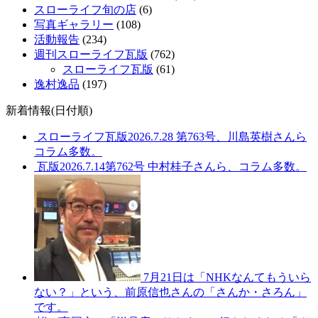
スローライフ旬の店
(6)
写真ギャラリー
(108)
活動報告
(234)
週刊スローライフ瓦版
(762)
スローライフ瓦版
(61)
逸村逸品
(197)
新着情報(日付順)
スローライフ瓦版2026.7.28 第763号、川島英樹さんら
コラム多数。
瓦版2026.7.14第762号 中村桂子さんら、コラム多数。
7月21日は「NHKなんてもういら
ない？」という、前原信也さんの「さんか・さろん」
です。