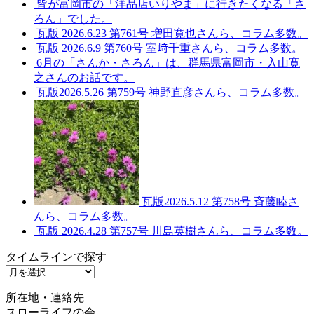
皆が富岡市の「洋品店いりやま」に行きたくなる「さ
ろん」でした。
瓦版 2026.6.23 第761号 増田寛也さんら、コラム多数。
瓦版 2026.6.9 第760号 室﨑千重さんら、コラム多数。
6月の「さんか・さろん」は、群馬県富岡市・入山寛
之さんのお話です。
瓦版2026.5.26 第759号 神野直彦さんら、コラム多数。
瓦版2026.5.12 第758号 斉藤睦さ
んら、コラム多数。
瓦版 2026.4.28 第757号 川島英樹さんら、コラム多数。
タイムラインで探す
タ
イ
所在地・連絡先
ム
スローライフの会