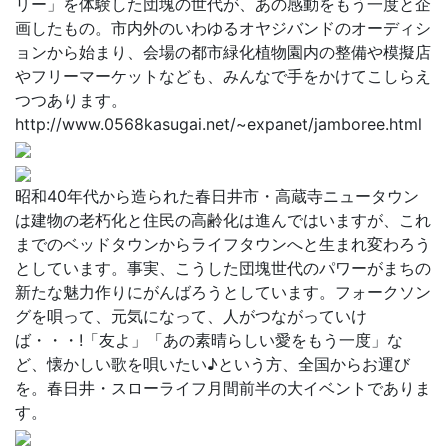
リー」を体験した団塊の世代が、あの感動をもう一度と企
画したもの。市内外のいわゆるオヤジバンドのオーディシ
ョンから始まり、会場の都市緑化植物園内の整備や模擬店
やフリーマーケットなども、みんなで手をかけてこしらえ
つつあります。
http://www.0568kasugai.net/~expanet/jamboree.html
昭和40年代から造られた春日井市・高蔵寺ニュータウン
は建物の老朽化と住民の高齢化は進んではいますが、これ
までのベッドタウンからライフタウンへと生まれ変わろう
としています。事実、こうした団塊世代のパワーがまちの
新たな魅力作りにがんばろうとしています。フォークソン
グを唄って、元気になって、人がつながっていけ
ば・・・!「友よ」「あの素晴らしい愛をもう一度」な
ど、懐かしい歌を唄いたい♪という方、全国からお運び
を。春日井・スローライフ月間前半の大イベントでありま
す。