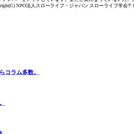
_id=2=======Copyright(C) NPO法人スローライフ・ジャパン スローライフ
さんらコラム多数。
数。
数。