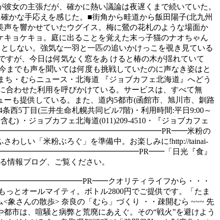
が彼女の主張だが、確かに熱い議論は夜遅くまで続いていた。
確かな手応えを感じた。■街角から畦道から飯田陽子(北九州
な美声を響かせていたウグイス。梅に鶯の花札のような場面か
ケキョケキョ。庭に出ることを覚えた末っ子猫のナオちゃん
うとしない。強気な一羽と一匹の追いかけっこを覗き見ている
ですが、今日は何気なく窓をあ けると椿の木が揺れていて
 今までも声を聞いては何度も挑戦していたのに声なき姿はと
まち・むらニュース・北海道 『ジョブカフェ北海道』へどう
に合わせた利用を呼びかけている。サービスは、すべて無
ーも提供している。また、道内5都市(函館市、旭川市、釧路
5丁目(三井生命札幌共同ビル7階)・利用時間:平日9:00～
む) ・ジョブカフェ北海道(011)209-4510・『ジョブカフェ
━━━━━━━━━━━━━━━━━━━━━━━━━━━━PR━━米粉の
粉ぶろぐ」を準備中。お楽しみに!http://tainai-
━━━━━━━━━━━━━━━━━━━━━PR━━「日光『食』
せる情報ブログ、ご覧ください。
━━━━━━━━━━PR━━クオリティライフから・・・
もっとオールマイティ。ボトル2800円でご提供です。「たま
━コラム<象さんの散歩> 奈良の「むら」づくり ・・疎開むら ~~~ 先
都市は、喧騒と病弊と荒廃にあえぐ。その“戦火”を避けよう