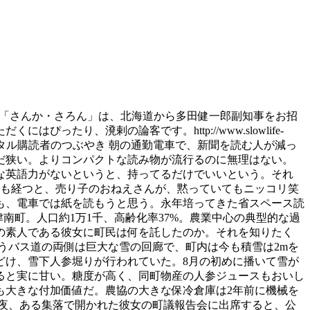
月17日の「さんか・さろん」は、北海道から多田健一郎副知事をお招
り、溌剌の論客です。http://www.slowlife-
~~~ 朝日新聞デジタル購読者のつぶやき 朝の通勤電車で、新聞を読む人が減っ
だ狭い。よりコンパクトな読み物が流行るのに無理はない。
な英語力がないというと、持ってるだけでいいという。それ
日も経つと、売り子のおねえさんが、黙っていてもニッコリ笑
でも、電車では紙を読もうと思う。永年培ってきた省スペース読
県津南町。人口約1万1千、高齢化率37%。農業中心の典型的な過
の素人である彼女に町民は何を託したのか。それを知りたく
うバス道の両側は巨大な雪の回廊で、町内は今も積雪は2mを
どけ、雪下人参堀りが行われていた。8月の初めに播いて雪が
ると実に甘い。糖度が高く、同町物産の人参ジュースもおいし
も大きな付加価値だ。農協の大きな保冷倉庫は2年前に機械を
夜、ある集落で開かれた彼女の町議報告会に出席すると、公