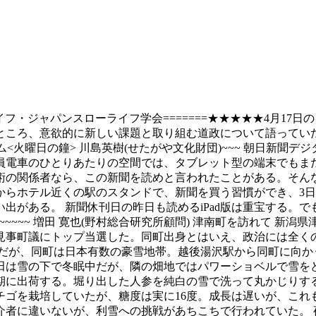
POスローライフ・ジャパンスローライフ学会=======★★★★★4
意欲的に新しい課題と取り組む道政について語っていただくにはぴった
log_id=144★★★★★コラム<火曜日の鐘> 川島英樹(せたがや文化財団)
員電車のひとりあたりの空間では、タブレット型の端末でもま
術の関係者なら、この新聞を読めと言われたことがある。そん
からホテル近くの駅のスタンドで、新聞を買う習慣ができ、3
出がある。 新聞休刊日の昨日も読めるiPad版は重宝する。
~~~~ 増田 寛也(野村総合研究所顧問) 津南町を訪れて 新潟
で見事町議にトップ当選した。同町出身とはいえ、政治には全く
だが、同町は日本有数の豪雪地帯。越後湯沢駅から同町に向か
田は雪の下で冬眠中だが、隣の畑地ではパワーショベルで雪を
期に出荷する。堀り出した人参を純白の雪で洗って丸かじりす
ゴを栽培していたが、糖度は実に16度。成長は遅いが、これ
介者に違いないが、利雪への挑戦があちこちで行われていた。 