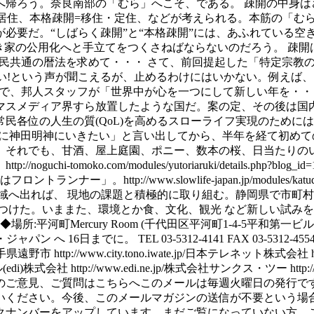
へ帰ろう。奈良南部の「むら」へこそ、である。 疎開の中身は
居住、本格疎開=移住・定住、などが考えられる。本筋の「むら
必要だ。“しばらく疎開”と“本格疎開”には、あふれている空
き家の公用化へと手立てをつくさねばならないのだろう。 疎開
~~ 万民共通の暦法を求めて・・・ さて、前回提起した「特定
い!という声が聞こえるが、止めるわけにはいかない。例えば、1
送で、邦人スタッフが「世界中が心を一つにして新しい年を・
マスメディア界すら放置したような国だ。案の定、その後は国内
民各位の人生の質(QoL)を高めるスローライフ実現のために
を飲みに神田明神にいきたい」と言い出してから、半年を経て初
。それでも、甘酒、屋上庭園、ポニー、数本の桜、日当たりの
i-tomoko.com/modules/yutoriaruki/details.ph
ttp://www.slowlife-japan.jp/modules/katudo
域へ出れば、 現地の課題と積極的に取り組む。静岡県で市町村
た。いままた、環境とか食、文化、観光 など新しい試みを感じさ
平河町Mercury Room (千代田区平河町1-4-5平和第一ビ
パン へ 16日までに。 TEL 03-5312-4141 FAX 03-5
html岩手県遠野市 http://www.city.tono.iwate.jp/日本テレネット株式会社
(edi)株式会社 http://www.edi.ne.jp/株式会社サンクス・ツー ht
のご意見、ご質問はこちらへこのメールは毎週火曜日の発行です
いください。今後、このメールマガジンの送信が不要という場
ーをアップしています。まだご覧になっていない方、こちらからご覧くだ