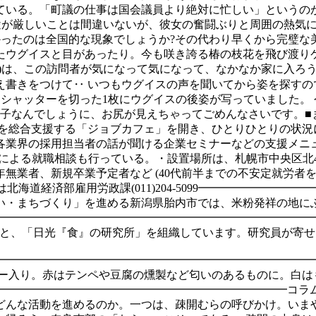
けている。「町議の仕事は国会議員より絶対に忙しい」というの
途が厳しいことは間違いないが、彼女の奮闘ぶりと周囲の熱気に
かったのは全国的な現象でしょうか?その代わり早くから完璧
たウグイスと目があったり。今も咲き誇る椿の枝花を飛び渡り
た)は、この訪問者が気になって気になって、なかなか家に入ろ
え書きをつけて‥ いつもウグイスの声を聞いてから姿を探すの
とシャッターを切った1枚にウグイスの後姿が写っていました。
の子なんでしょうに、お尻が見えちゃってごめんなさいです。■
動を総合支援する「ジョブカフェ」を開き、ひとりひとりの状況
各業界の採用担当者の話が聞ける企業セミナーなどの支援メニュ
よる就職相談も行っている。・設置場所は、札幌市中央区北4条西
ー、若年無業者、新規卒業予定者など (40代前半までの不安定就労者を含
/ ・問い合わせは北海道経済部雇用労政課(011)204-5099━━━
ちづくり」を進める新潟県胎内市では、米粉発祥の地にふさわしい「米
━━━━━━━━━━━━━━━━━━━━━━━━━━━━━━━
をと、「日光『食』の研究所」を組織しています。研究員が寄
━━━━━━━━━━━━━━━━━━━━━━━━━━━━━
ニュー入り。赤はテンペや豆腐の燻製など匂いのあるものに。白は
=24━━━━━━━━━━━━━━━━━━━━━━━━━━━━━━━━━━
どんな活動を進めるのか。一つは、疎開むらの呼びかけ。いまや