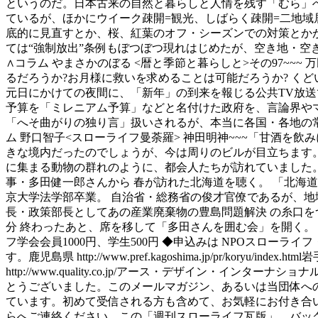
というのだ。日本古来の自然と暮らしと人情を残す「むら」
ているが、ほかにウイーク疎開=観光、しばらく疎開=二地域
底的に見直すとか、桜、紅葉のオフ・シーズンでの対策とかが
ては“強制放出”条例もぼつぼつ現れはじめたが、空き地・空
∧コラム やまさかのぼる <暦と季節と暮らしと>その97~
るだろうか?お月様に救いを求めることは可能だろうか? くど
元日にかけての夜間に、「新年」の到来を報じる公共TV放
予算を「ミレニアム予算」などと名付けた政府を、言論界や
「へそ曲がりの独り言」扱いされるが、本当に各国・各地の常
ム 野口智子<スローライフ曼荼羅> 神田明神~~~「甘酒
きな境内だったのでしょうが、今は周りのビルが目立ちます
に集まる動物の群れのように、都会人たちが訪れていました。http://noguch
事・多田健一郎さんから 春が訪れた北海道を聴く。 「北海道はフロントランナー」。h
京大学法学部卒業。 自治省・総務省の俊才官僚であるが、地
長・政策部長としてあの産業廃棄物の豊島問題解決 の糸口をつけ
分 終わったあと、席を移して「多田さんを囲む会」を開く。 ◆場所:
フ学会会員1000円、学生500円 ◆申込みは NPOスローライフ・ジャ
す。鹿児島県 http://www.pref.kagoshima.jp/pr/koryu/index.
http://www.quality.co.jp/アース・デザイン・インターナショナル
とうございました。このメールマガジン、あるいは当団体へ
ています。初めて受信される方も含めて、お気軽にお付き合
らへご連絡ください。この「週刊スローライフ瓦版」、バックナンバ