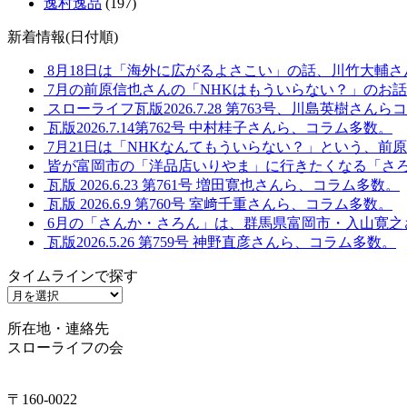
逸村逸品
(197)
新着情報(日付順)
8月18日は「海外に広がるよさこい」の話、川竹大輔さ
7月の前原信也さんの「NHKはもういらない？」のお
スローライフ瓦版2026.7.28 第763号、川島英樹さん
瓦版2026.7.14第762号 中村桂子さんら、コラム多数。
7月21日は「NHKなんてもういらない？」という、前
皆が富岡市の「洋品店いりやま」に行きたくなる「さ
瓦版 2026.6.23 第761号 増田寛也さんら、コラム多数。
瓦版 2026.6.9 第760号 室﨑千重さんら、コラム多数。
6月の「さんか・さろん」は、群馬県富岡市・入山寛之
瓦版2026.5.26 第759号 神野直彦さんら、コラム多数。
タイムラインで探す
タ
イ
所在地・連絡先
ム
スローライフの会
ラ
イ
ン
〒160-0022