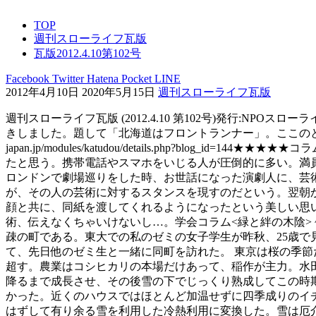
TOP
週刊スローライフ瓦版
瓦版2012.4.10第102号
Facebook
Twitter
Hatena
Pocket
LINE
2012年4月10日
2020年5月15日
週刊スローライフ瓦版
週刊スローライフ瓦版 (2012.4.10 第102号)発行:N
きしました。題して「北海道はフロントランナー」。ここのところ、
japan.jp/modules/katudou/details.php?b
たと思う。携帯電話やスマホをいじる人が圧倒的に多い。満
ロンドンで劇場巡りをした時、お世話になった演劇人に、芸
が、その人の芸術に対するスタンスを現すのだという。翌朝
顔と共に、同紙を渡してくれるようになったという美しい思い
術、伝えなくちゃいけないし…。学会コラム<緑と絆の木陰> ~
疎の町である。東大での私のゼミの女子学生が昨秋、25歳
て、先日他のゼミ生と一緒に同町を訪れた。 東京は桜の季節
超す。農業はコシヒカリの本場だけあって、稲作が主力。水
降るまで成長させ、その後雪の下でじっくり熟成してこの時
かった。近くのハウスではほとんど加温せずに四季成りのイチ
はずして有り余る雪を利用した冷熱利用に変換した。雪は厄