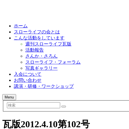
ホーム
スローライフの会とは
こんな活動をしています
週刊スローライフ瓦版
活動報告
さんか・さろん
スローライフ・フォーラム
写真ギャラリー
入会について
お問い合わせ
講演・研修・ワークショップ
Menu
検
索
瓦版2012.4.10第102号