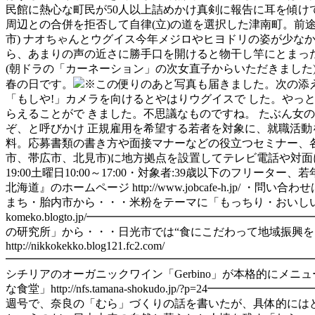
民館に熱心な町民が50人以上詰めかけ真剣に報告に耳を傾
周辺との合併を拒否して自律(立)の道を選択した津南町。前
市) ナオちゃんとウグイス今年メジロやヒヨドリの姿が少な
ら、あまりの声の近さに勝手口を開けると物干し竿にとまっ
(朝ドラの「カーネーション」の次女直子からいただきまし
春の日です。
※この便りのあと写真も届きました。次の添
「もしや!」カメラを向けるとやはりウグイスで した。やっ
らえることがで きました。不思議なものですね。 たぶん女
ぞ、と呼びかけ 正規雇用を希望する若者を対象に、就職活
料。応募書類の書き方や面接マナーなどの役立つセミナー、
市、帯広市、北見市)に地方拠点を設置してテレビ電話や対面に
19:00土曜日10:00～17:00・対象者:39歳以下のフリータ
北海道』のホームページ http://www.jobcafe-h.jp
まち・胎内市から・・・米粉をテーマに「もっちり・おいしい・ま
komeko.blogto.jp/━━━━━━━━━━━━━━
の研究所」から・・・日光市では“食にこだわって地域振興
http://nikkokekko.blog121.fc2.com/
━━━━━━━━━━━━━━━━━━━━━━━━━━━
シチリアのオーガニックワイン「Gerbino」が本格的にメ
な食堂」http://nfs.tamana-shokudo.jp/?p
週号で、奈良の「むら」づくりの話を書いたが、具体的には