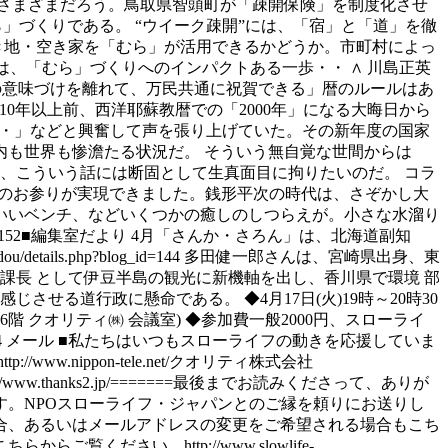
さまざまだろう。鳥取県智頭町が「疎開保険」を制度化させ
」づくりである。 “ウイーク疎開”には、「宿」と「道」を徹
き地・空き家を「むら」が活用できるかどうか。市町村によっ
は、「むら」づくりへのインパクトある一歩・・ ∧ 川島正英
宗教の意味づけを離れて、万民共通に祝賀できる」暦のルールはあ
0年以上前、西洋耶蘇教暦での「2000年」になる大晦日から
・・」などと興奮して声を張り上げていた。その新年度の国家
も世界も惨澹たる状況だ。 そういう無自覚な世間からは
は、こういう話には断固として生真面目に拘りたいのだ。 コラ
めてのお参りが実現できました。銭形平次の時代は、さぞかし大
いいベンチ、などいくつかの癒しのしつらえが。小さな水溜り
p?blog_id=152■編集室だより 4月「さんか・さろん」は、北海道副知
u/details.php?blog_id=144 多田健一郎さんは、宮崎県出身、東
課長 として伊豆半島の観光に新機軸を出し、香川県で環境 部
せる道行政に懸命である。 ◆4月17日(火)19時～20時30
ル6階 クオリティ㈱ 会議室) ◆参加費一般2000円、スローライ
312-4554 メール ■私たちはいつもスローライフの動きを応援していま
 http://www.nippon-tele.net/クオリティ株式会社
tp://www.thanks2.jp/=======最後までお読みくださって、ありが
。NPOスローライフ・ジャパンとのご縁を頼りにお送りし
合、あるいはメールアドレスの変更をご希望される場合もこち
さい。http://www.slowlife-