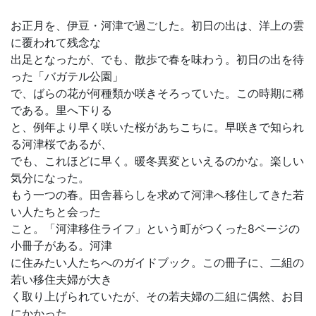
お正月を、伊豆・河津で過ごした。初日の出は、洋上の雲
に覆われて残念な
出足となったが、でも、散歩で春を味わう。初日の出を待
った「バガテル公園」
で、ばらの花が何種類か咲きそろっていた。この時期に稀
である。里へ下りる
と、例年より早く咲いた桜があちこちに。早咲きで知られ
る河津桜であるが、
でも、これほどに早く。暖冬異変といえるのかな。楽しい
気分になった。
もう一つの春。田舎暮らしを求めて河津へ移住してきた若
い人たちと会った
こと。「河津移住ライフ」という町がつくった8ページの
小冊子がある。河津
に住みたい人たちへのガイドブック。この冊子に、二組の
若い移住夫婦が大き
く取り上げられていたが、その若夫婦の二組に偶然、お目
にかかった。