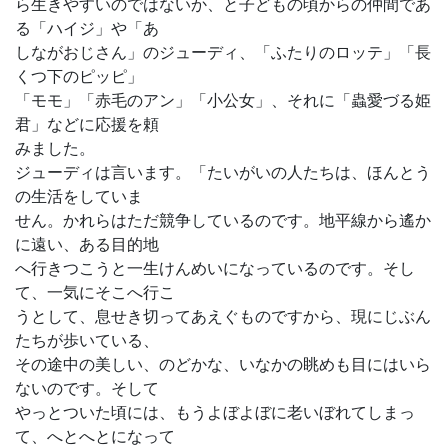
ら生きやすいのではないか、と子どもの頃からの仲間であ
る「ハイジ」や「あ
しながおじさん」のジューディ、「ふたりのロッテ」「長
くつ下のピッピ」
「モモ」「赤毛のアン」「小公女」、それに「蟲愛づる姫
君」などに応援を頼
みました。
ジューディは言います。「たいがいの人たちは、ほんとう
の生活をしていま
せん。かれらはただ競争しているのです。地平線から遙か
に遠い、ある目的地
へ行きつこうと一生けんめいになっているのです。そし
て、一気にそこへ行こ
うとして、息せき切ってあえぐものですから、現にじぶん
たちが歩いている、
その途中の美しい、のどかな、いなかの眺めも目にはいら
ないのです。そして
やっとついた頃には、もうよぼよぼに老いぼれてしまっ
て、へとへとになって