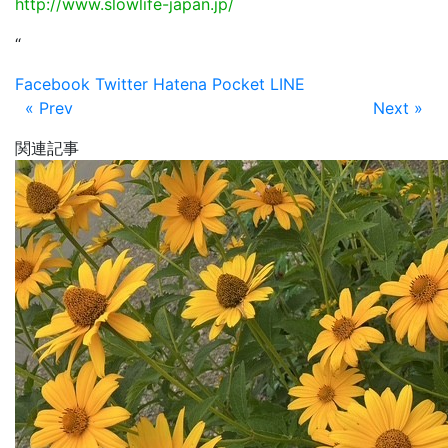
http://www.slowlife-japan.jp/
“
Facebook
Twitter
Hatena
Pocket
LINE
« Prev
Next »
関連記事