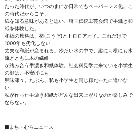
だった時代が、いつのまにか日常でもペーパーレス化。こ
の時代だからこそ、
紙を知る意味があると思い、埼玉伝統工芸会館で手漉き和
紙を体験した。
和紙の原料は、楮(こうぞ)とトロロアオイ。これだけで
1000年も劣化しない
丈夫な和紙が産まれる。冷たい水の中で、縦にも横にも水
流とともに木の繊維
が絡み合う手漉き和紙体験。社会科見学に来ている小学生
の顔は、不安げにも
興味津々。たぶん、私も小学生と同じ顔だったに違いな
い…
私が作った手漉き和紙がどんな出来上がりなのか楽しみで
ならない。
■まち・むらニュース