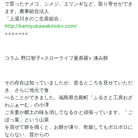
で育ったナメコ、シメジ、エリンギなど。取り寄せができ
ます。農事組合法人
「上湯川きのこ生産組合」
http://kamiyukawakinoko.com/
=======
コラム 野口智子<スローライフ曼荼羅> 凍み餅
その存在は知っていましたが、造るところを見せていただ
き、さらに地元で食
べることができました。福島県古殿町「ふるさと工房おざ
わふぁーむ」の小澤
ご夫妻が郷土の味を消してなるかと頑張っています。「ご
ぼっ葉」という山菜
を混ぜて餅を搗くと、お餅が凍り、乾燥してもボロボロに
ならない、昔からの