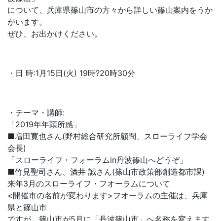
について、兵庫県篠山市の方々から詳しい篠山案内をうか
がいます。
ぜひ、お出かけください。
・日 時:1月15日(火) 19時?20時30分
・テーマ・講師:
「2019年年頭所感」
■増田寛也さん(野村総合研究所顧問、スローライフ学会
会長)
「スローライフ・フォーラムin丹波篠山へどうぞ」
■竹見聖司さん、酒井 誠さん(篠山市政策部創造都市課)
来年3月のスローライフ・フオーラムについて
<開催市の名前が変わります>フオーラムの主催は、兵庫
県と篠山市
ですが、篠山市が5月に「丹波篠山市」へ名称を変えます