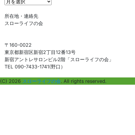
タ
イ
ム
所在地・連絡先
ラ
スローライフの会
イ
ン
で
〒160-0022
探
東京都新宿区新宿2丁目12番13号
す
新宿アントレサロンビル2階「スローライフの会」
TEL 090-7433-1741(野口）
(C) 2026
スローライフの会
. All rights reserved.