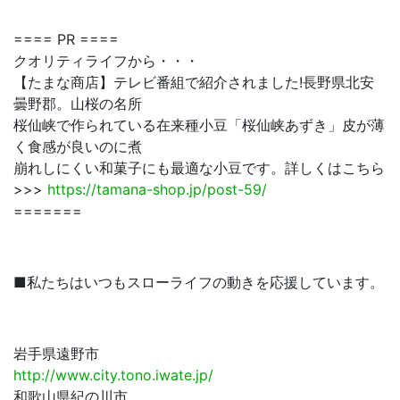
==== PR ====
クオリティライフから・・・
【たまな商店】テレビ番組で紹介されました!長野県北安
曇野郡。山桜の名所
桜仙峡で作られている在来種小豆「桜仙峡あずき」皮が薄
く食感が良いのに煮
崩れしにくい和菓子にも最適な小豆です。詳しくはこちら
>>>
https://tamana-shop.jp/post-59/
=======
■私たちはいつもスローライフの動きを応援しています。
岩手県遠野市
http://www.city.tono.iwate.jp/
和歌山県紀の川市