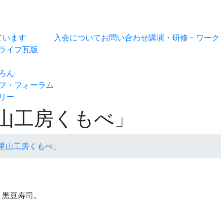
ています
入会について
お問い合わせ
講演・研修・ワーク
ライフ瓦版
ろん
フ・フォーラム
リー
山工房くもべ」
里山工房くもべ」
、黒豆寿司。