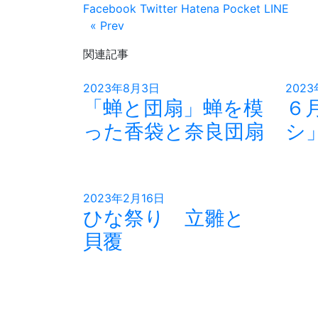
Facebook
Twitter
Hatena
Pocket
LINE
« Prev
関連記事
2023年8月3日
202
「蝉と団扇」蝉を模
６
った香袋と奈良団扇
シ
2023年2月16日
ひな祭り 立雛と
貝覆