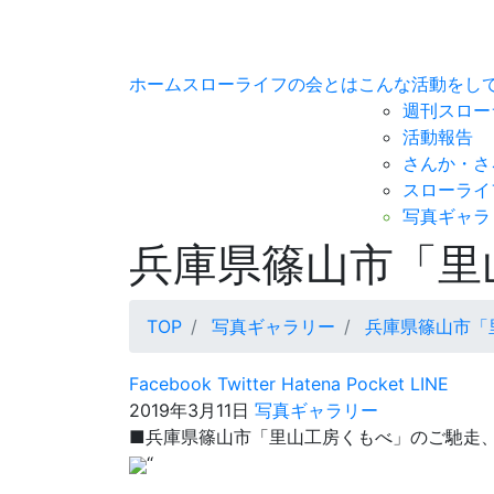
ホーム
スローライフの会とは
こんな活動をし
週刊スロー
活動報告
さんか・さ
スローライ
写真ギャラ
兵庫県篠山市「里
TOP
写真ギャラリー
兵庫県篠山市「
Facebook
Twitter
Hatena
Pocket
LINE
2019年3月11日
写真ギャラリー
■兵庫県篠山市「里山工房くもべ」のご馳走
“