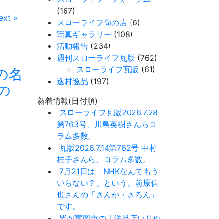
(167)
ext »
スローライフ旬の店
(6)
写真ギャラリー
(108)
活動報告
(234)
週刊スローライフ瓦版
(762)
スローライフ瓦版
(61)
の名
逸村逸品
(197)
の
新着情報(日付順)
スローライフ瓦版2026.7.28
第763号、川島英樹さんらコ
ラム多数。
瓦版2026.7.14第762号 中村
桂子さんら、コラム多数。
7月21日は「NHKなんてもう
いらない？」という、前原信
也さんの「さんか・さろん」
です。
皆が富岡市の「洋品店いりや